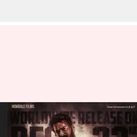
SALAR : ఆకట్టుకుంటున్న సలార్
టీజర్.. ట్రైలర్ విడుదల డేట్ కూడా
ఫిక్స్