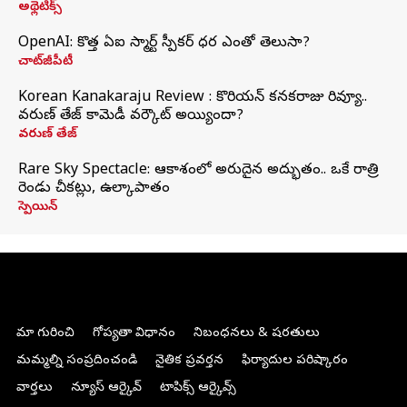
అథ్లెటిక్స్
OpenAI: కొత్త ఏఐ స్మార్ట్ స్పీకర్ ధర ఎంతో తెలుసా?
చాట్‌జీపీటీ
Korean Kanakaraju Review : కొరియన్ కనకరాజు రివ్యూ..
వరుణ్ తేజ్ కామెడీ వర్కౌట్ అయ్యిందా?
వరుణ్ తేజ్
Rare Sky Spectacle: ఆకాశంలో అరుదైన అద్భుతం.. ఒకే రాత్రి
రెండు చీకట్లు, ఉల్కాపాతం
స్పెయిన్
మా గురించి
గోప్యతా విధానం
నిబంధనలు & షరతులు
మమ్మల్ని సంప్రదించండి
నైతిక ప్రవర్తన
ఫిర్యాదుల పరిష్కారం
వార్తలు
న్యూస్ ఆర్కైవ్
టాపిక్స్ ఆర్కైవ్స్