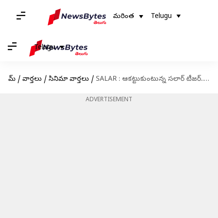
మరింత
Telugu
Telugu
హోమ్
/
వార్తలు
/
సినిమా వార్తలు
/
SALAR : ఆకట్టుకుంటున్న సలార్ టీజర్.. ట్రైలర్ విడుదల డేట్ కూడా ఫిక్స్
ADVERTISEMENT