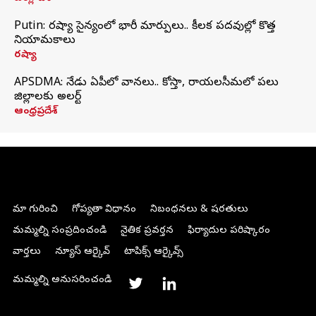
Putin: రష్యా సైన్యంలో భారీ మార్పులు.. కీలక పదవుల్లో కొత్త
నియామకాలు
రష్యా
APSDMA: నేడు ఏపీలో వానలు.. కోస్తా, రాయలసీమలో పలు
జిల్లాలకు అలర్ట్
ఆంధ్రప్రదేశ్
మా గురించి
గోప్యతా విధానం
నిబంధనలు & షరతులు
మమ్మల్ని సంప్రదించండి
నైతిక ప్రవర్తన
ఫిర్యాదుల పరిష్కారం
వార్తలు
న్యూస్ ఆర్కైవ్
టాపిక్స్ ఆర్కైవ్స్
మమ్మల్ని అనుసరించండి