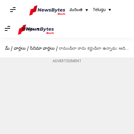
మరింత
Telugu
Telugu
హోమ్
/
వార్తలు
/
సినిమా వార్తలు
/
రాముడిలా కాదు కర్ణుడిలా ఉన్నాడు: ఆదిపురుష్ సినిమాలో ప్రభాస్ లుక్ పై సీరియల్ నటి కామెంట్స్
ADVERTISEMENT