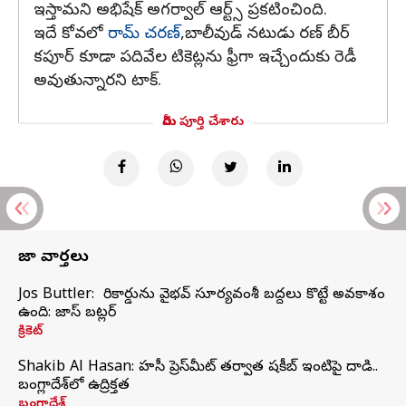
ఇస్తామని అభిషేక్ అగర్వాల్ ఆర్ట్స్ ప్రకటించింది.
ఇదే కోవలో
రామ్ చరణ్
,బాలీవుడ్ నటుడు రణ్ బీర్
కపూర్ కూడా పదివేల టికెట్లను ఫ్రీగా ఇచ్చేందుకు రెడీ
అవుతున్నారని టాక్.
మీరు పూర్తి చేశారు
తాజా వార్తలు
Jos Buttler: నా రికార్డును వైభవ్ సూర్యవంశీ బద్దలు కొట్టే అవకాశం
ఉంది: జాస్ బట్లర్
క్రికెట్
Shakib Al Hasan: హసీనా ప్రెస్‌మీట్‌ తర్వాత షకీబ్‌ ఇంటిపై దాడి..
బంగ్లాదేశ్‌లో ఉద్రిక్తత
బంగ్లాదేశ్