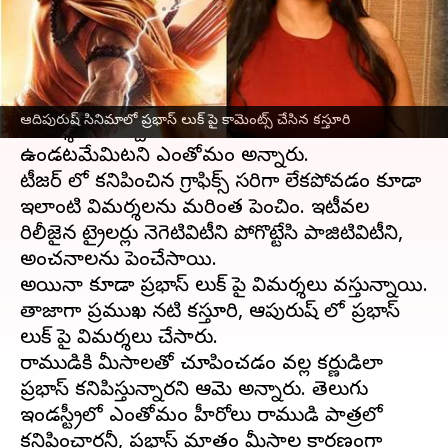
వ్రాసిన వారు
Jun 09, 2023
05:32 pm
Sriram Pranateja
ఈ వార్తాకథనం ఏంటి
ఆదిపురుష్
టీజర్ రిలీజైనప్పుడు
ప్రభాస్
లుక్ పై అనేక
ఆదిపురుష్ సినిమాలో ప్రభాస్ లుక్ పై కామెంట్స్ చేసిన కస్తూరి
విమర్శలు వచ్చాయి. రాముడికి మీసాలు
ఉండటమేమిటని ఎంతోమంది అన్నారు.
టీజర్ లో కనిపించిన గ్రాఫిక్స్ సరిగా లేకపోవడం కూడా
ఇలాంటి విమర్శలను మరింత పెంచింది. ఇటీవల
రిలీజైన ట్రైలర్లు నెగెటివిటీని పోగొట్టేసి పాజిటివిటీని,
అంచనాలను పెంచేసాయి.
అయినా కూడా ప్రభాస్ లుక్ పై విమర్శలు వస్తున్నాయి.
తాజాగా ప్రముఖ నటి కస్తూరి, ఆదిపురుష్ లో ప్రభాస్
లుక్ పై విమర్శలు చేసారు.
రాముడికి మీసాలతో చూపించడం వల్ల కర్ణుడిలా
ప్రభాస్ కనిపిస్తున్నారని ఆమె అన్నారు. తెలుగు
ఇండస్ట్రీలో ఎంతోమంది హీరోలు రాముడి పాత్రలో
కనిపించారనీ, ప్రభాస్ మాత్రం మీసాల కారణంగా