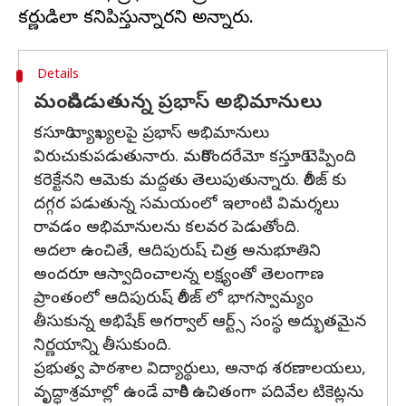
Details
మండిపడుతున్న ప్రభాస్ అభిమానులు
కసూరి వ్యాఖ్యలపై ప్రభాస్ అభిమానులు
విరుచుకుపడుతునారు. మరికొందరేమో కస్తూరి చెప్పింది
కరెక్టేనని ఆమెకు మద్దతు తెలుపుతున్నారు. రిలీజ్ కు
దగ్గర పడుతున్న సమయంలో ఇలాంటి విమర్శలు
రావడం అభిమానులను కలవర పెడుతోంది.
అదలా ఉంచితే, ఆదిపురుష్ చిత్ర అనుభూతిని
అందరూ ఆస్వాదించాలన్న లక్ష్యంతో తెలంగాణ
ప్రాంతంలో ఆదిపురుష్ రిలీజ్ లో భాగస్వామ్యం
తీసుకున్న అభిషేక్ అగర్వాల్ ఆర్ట్స్ సంస్థ అద్భుతమైన
నిర్ణయాన్ని తీసుకుంది.
ప్రభుత్వ పాఠశాల విద్యార్థులు, అనాథ శరణాలయలు,
వృద్ధాశ్రమాల్లో ఉండే వారికి ఉచితంగా పదివేల టికెట్లను