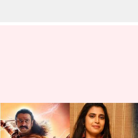
రాముడిలా కాదు కర్ణుడిలా ఉన్నాడు:
ఆదిపురుష్ సినిమాలో ప్రభాస్ లుక్ పై
సీరియల్ నటి కామెంట్స్