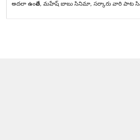
అదలా ఉంచితే, మహేష్ బాబు సినిమా, సర్కారు వారి పాట సిని