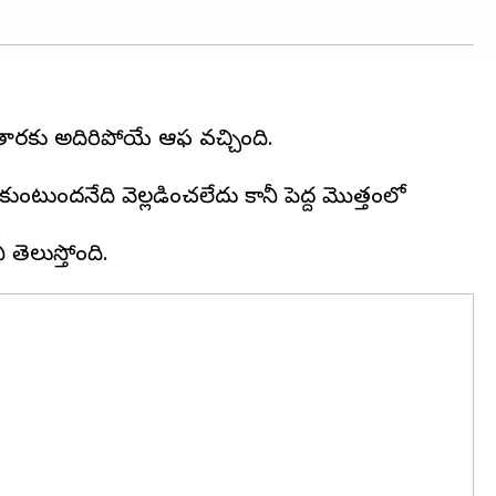
ితారకు అదిరిపోయే ఆఫర్ వచ్చింది.
ంటుందనేది వెల్లడించలేదు కానీ పెద్ద మొత్తంలో