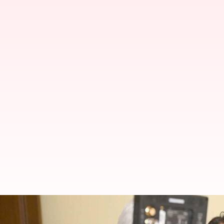
తండ్రి మహేష్ బాబు బాటలో కూతురు స