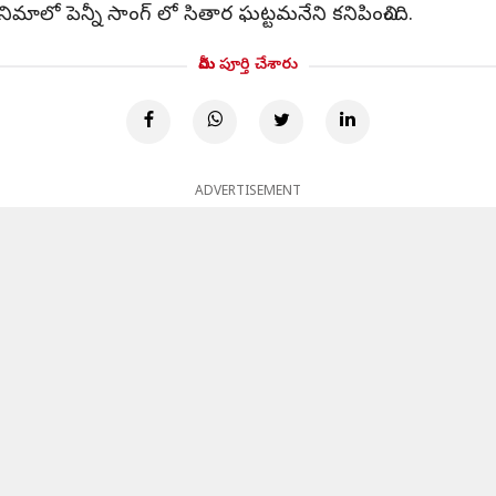
మాలో పెన్నీ సాంగ్ లో సితార ఘట్టమనేని కనిపించింది.
మీరు పూర్తి చేశారు
ADVERTISEMENT