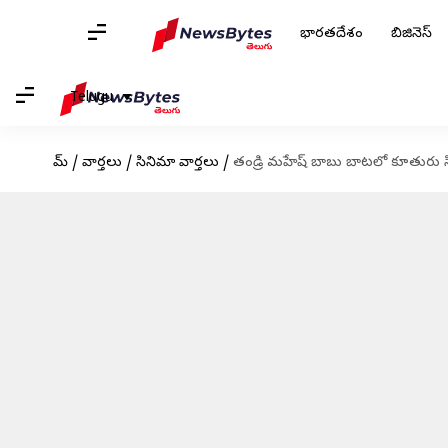
భారతదేశం
బిజినెస్
Telugu
హోమ్
/
వార్తలు
/
సినిమా వార్తలు
/
తండ్రి మహేష్ బాబు బాటలో కూతురు స