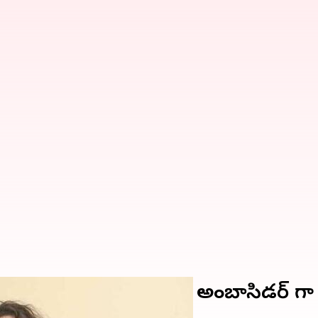
ితార ఘట్టమనేని: బ్రాండ్ అంబాసిడర్ 