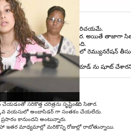
ూతురు
సితార ఘట్టమనేని
అందరికీ పరిచయమే.
స్ వీడియోలు పోస్ట్ చేస్తూ ఉంటుంది సితార. అయితే తాజాగా స
ర్ గా సితార ఘట్టమనేని సంతకం చేసింది.
్కుతోందని సమాచారం. ఎంత మొత్తంలో రెమ్యునరేషన్ తీసుకు
తార
 చేయడంతో సరికొత్త చరిత్రను సృష్టించింది సితార.
అతి తక్కువ వయసులో అంబాసిడర్ గా సంతకం చేయలేదు.
లో ప్రసారం కానుందని అంటున్నారు.
ా ఇతర మాధ్యమాల్లో మరికొన్ని రోజుల్లో రాబోతున్నాయి.