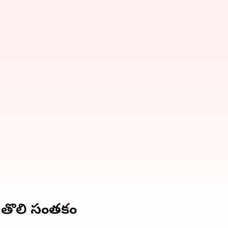
గా తొలి సంతకం