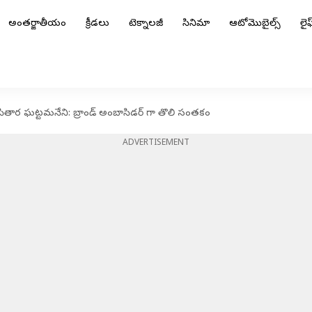
అంతర్జాతీయం
క్రీడలు
టెక్నాలజీ
సినిమా
ఆటోమొబైల్స్
లైఫ్
ితార ఘట్టమనేని: బ్రాండ్ అంబాసిడర్ గా తొలి సంతకం
ADVERTISEMENT