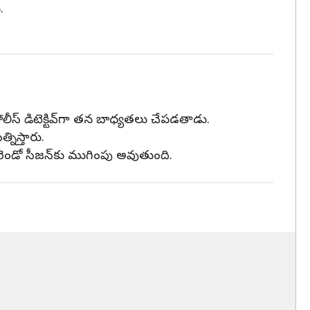
.
ీస్‌ డిటెక్టివ్‌గా తన బాధ్యతలు చేపడతాడు.
నిస్తారు.
 రెండో సీజన్‌కు ముగింపు అవుతుంది.