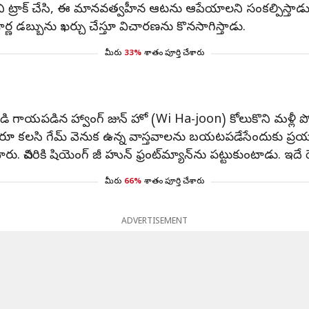
యక్తిని ట్రాక్‌ చేసి, ఈ మానవత్వహీన ఆటను ఆపేయాలని సంకల్పిస్తాడు
్ణ డబ్బును ఖర్చు చేస్తూ విచారణను కొనసాగిస్తాడు.
మీరు
33%
శాతం పూర్తి చేశారు
డి గాయపడిన హ్వాంగ్ జున్ హో (Wi Ha-joon) కోలుకొని మళ్లీ పోల
దరూ కలసి గేమ్‌ వెనుక ఉన్న వాస్తవాలను బయటపడేసేందుకు ప్రయత్
 చివరికి షియెంగ్ జీ హున్ ఫ్రంట్‌మ్యాన్‌ను పట్టుకుంటాడు. ఇదే
మీరు
66%
శాతం పూర్తి చేశారు
ADVERTISEMENT