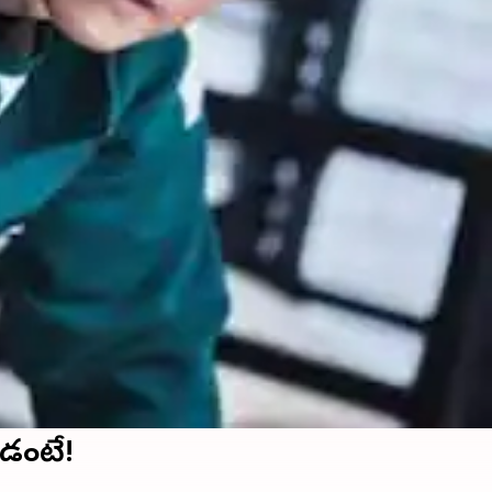
పుడంటే!