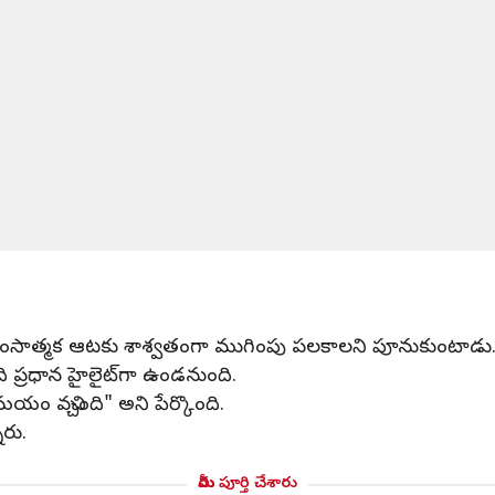
 హింసాత్మక ఆటకు శాశ్వతంగా ముగింపు పలకాలని పూనుకుంటాడు
ి ప్రధాన హైలైట్‌గా ఉండనుంది.
న సమయం వచ్చింది" అని పేర్కొంది.
ారు.
మీరు పూర్తి చేశారు