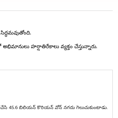
 సిద్ధమవుతోంది.
తతో అభిమానులు హర్షాతిరేకాలు వ్యక్తం చేస్తున్నారు.
 చేసి 45.6 బిలియన్‌ కొరియన్ వోన్‌ నగదు గెలుచుకుంటాడు.