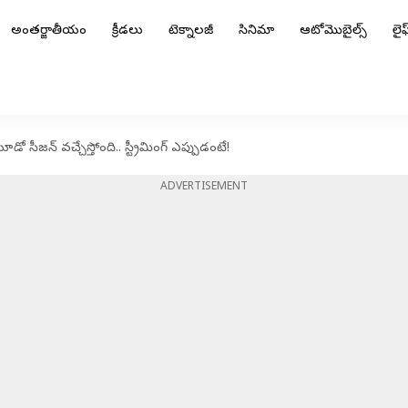
అంతర్జాతీయం
క్రీడలు
టెక్నాలజీ
సినిమా
ఆటోమొబైల్స్
లైఫ్
ో సీజన్‌ వచ్చేస్తోంది.. స్ట్రీమింగ్‌ ఎప్పుడంటే!
ADVERTISEMENT