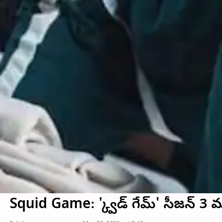
Squid Game: 'స్క్విడ్ గేమ్' సీజన్ 3 మూడ