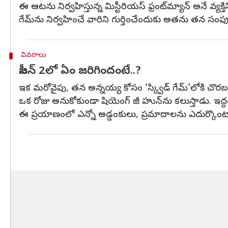
ఈ ఆటను నిర్వహిస్తున్న మిస్టీరియస్‌ ఫ్రంట్‌మ్యాన్‌ అనే వ్
గేమ్‌ను నిర్వహించే వారిని గుర్తించేందుకు అతను తన సంపూర
వివరాలు
సీజన్‌ 2లో ఏం జరిగిందంటే..?
ఇక మరోవైపు, తన అన్నయ్య కోసం 'స్క్విడ్ గేమ్‌'లోకి చొరబ
ఒక రోజు అనుకోకుండా షియెంగ్ జీ హున్‌ను కలుస్తాడు. ఇద్
ఈ ప్రయాణంలో ఎన్నో అడ్డంకులు, ప్రమాదాలను ఎదుర్కొంటారు.