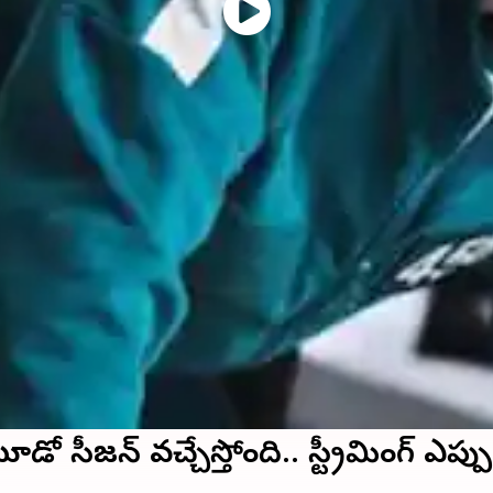
ో సీజన్‌ వచ్చేస్తోంది.. స్ట్రీమింగ్‌ ఎప్