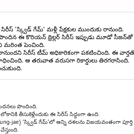
సిరీస్‌ 'స్క్విడ్ గేమ్‌' మళ్లీ ప్రేక్షకుల ముందుకు రానుంది.
దిన ఈ కొరియన్‌ థ్రిల్లర్‌ సిరీస్‌ ఇప్పుడు మూడో సీజన్‌తో
తిని మరింత పెంచింది.
్‌కి రానుందని సిరీస్‌ టీమ్‌ అధికారికంగా ప్రకటించింది. ఈ వార్
ించింది. ఆ తరువాత వరుసగా రికార్డులు తిరగరాసింది.
భినందనలు పొందింది.
ికి తీసుకెళ్లేందుకు ఈ సిరీస్‌ సిద్ధంగా ఉంది.
Jung-jae) 'స్క్విడ్ గేమ్‌'లో అన్ని దశలను విజయవంతంగా పూర్తి
ేస్తుంది.