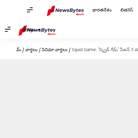
భారతదేశం
బిజినెస్
Telugu
హోమ్
/
వార్తలు
/
సినిమా వార్తలు
/
Squid Game: 'స్క్విడ్ గేమ్' సీజన్ 3 మూడ