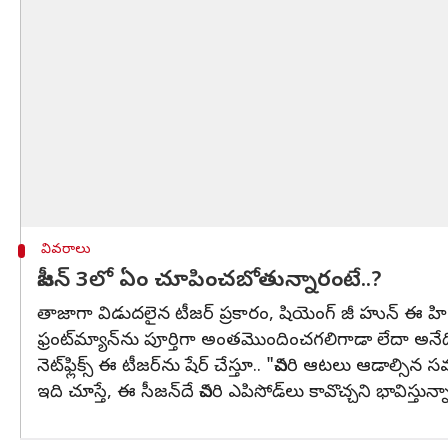
వివరాలు
సీజన్‌ 3లో ఏం చూపించబోతున్నారంటే..?
తాజాగా విడుదలైన టీజర్‌ ప్రకారం, షియెంగ్ జీ హున్ ఈ
ఫ్రంట్‌మ్యాన్‌ను పూర్తిగా అంతమొందించగలిగాడా లేదా అనేద
నెట్‌ఫ్లిక్స్‌ ఈ టీజర్‌ను షేర్‌ చేస్తూ.. "చివరి ఆటలు ఆడాల్సి
ఇది చూస్తే, ఈ సీజన్‌దే చివరి ఎపిసోడ్‌లు కావొచ్చని భావిస్తున్న