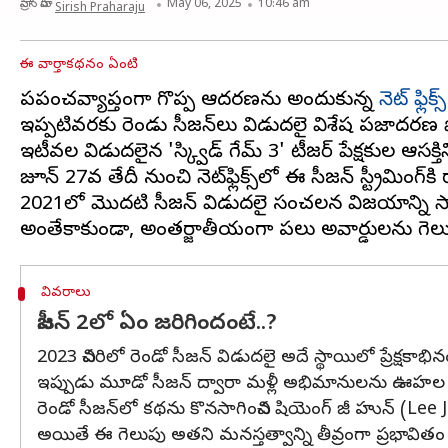
వ్రాసిన వారు
May 06, 2025
10:46 am
Sirish Praharaju
ఈ వార్తాకథనం ఏంటి
ప్రపంచవ్యాప్తంగా గొప్ప ఆదరణను అందుకున్న
నెట్‌ ఫ్లిక్స్‌
ఇప్పటివరకు రెండు సీజన్‌లు విడుదలై విశేష ప్రజాదరణ పొం
ఇటీవల విడుదలైన 'స్క్విడ్ గేమ్ 3' టీజర్‌ ప్రేక్షకుల ఆసక్
జూన్ 27వ తేదీ నుంచి నెట్‌ఫ్లిక్స్‌లో ఈ సీజన్‌ స్ట్రీమింగ
2021లో మొదటి సీజన్‌ విడుదలై సంచలన విజయాన్ని సాధ
వివరాలు
సీజన్‌ 2లో ఏం జరిగిందంటే..?
2023 చివరిలో రెండో సీజన్‌ విడుదలై అదే స్థాయిలో ప్రేక్షకా
ఇప్పుడు మూడో సీజన్‌ ద్వారా మళ్లీ అభిమానులను ఊహల లోకాన
రెండో సీజన్‌లో కథను కొనసాగించిన షియెంగ్ జీ హున్ (Lee 
అయితే ఈ గెలుపు అతని మనస్తత్వాన్ని తీవ్రంగా ప్రభావితం చ