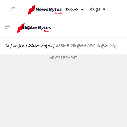
మరింత
Telugu
Telugu
హోమ్
/
వార్తలు
/
సినిమా వార్తలు
/
#SSMB 28: టైటిల్ రిలీజ్ కు టైమ్ ఫిక్స్ చేసిన టీమ్
ADVERTISEMENT