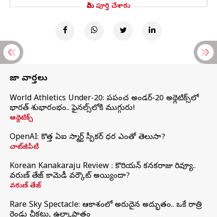
మీరు పూర్తి చేశారు
తాజా వార్తలు
World Athletics Under-20: ప్రపంచ అండర్-20 అథ్లెటిక్స్‌లో
భారత్‌ శుభారంభం.. ఫైనల్స్‌లోకి ముగ్గురు!
అథ్లెటిక్స్
OpenAI: కొత్త ఏఐ స్మార్ట్ స్పీకర్ ధర ఎంతో తెలుసా?
చాట్‌జీపీటీ
Korean Kanakaraju Review : కొరియన్ కనకరాజు రివ్యూ..
వరుణ్ తేజ్ కామెడీ వర్కౌట్ అయ్యిందా?
వరుణ్ తేజ్
Rare Sky Spectacle: ఆకాశంలో అరుదైన అద్భుతం.. ఒకే రాత్రి
రెండు చీకట్లు, ఉల్కాపాతం