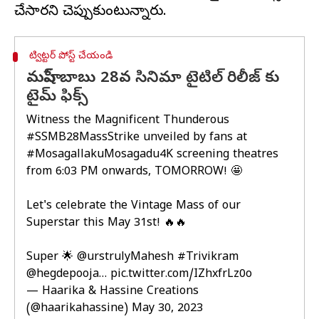
ట్విట్టర్ పోస్ట్ చేయండి
మహేష్ బాబు 28వ సినిమా టైటిల్ రిలీజ్ కు
టైమ్ ఫిక్స్
Witness the Magnificent Thunderous
#SSMB28MassStrike
unveiled by fans at
#MosagallakuMosagadu4K
screening theatres
from 6:03 PM onwards, TOMORROW! 🤩
Let's celebrate the Vintage Mass of our
Superstar this May 31st! 🔥🔥
Super 🌟
@urstrulyMahesh
#Trivikram
@hegdepooja
…
pic.twitter.com/IZhxfrLz0o
— Haarika & Hassine Creations
(@haarikahassine)
May 30, 2023