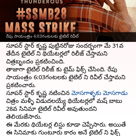
ఈ వార్తాకథనం ఏంటి
మహేష్ బాబు
28వ సినిమా టైటిల్ రివీల్ కోసం
అభిమానులు అందరూ ఎంతగానో
రేపు సాయంత్రం 6:03గంటలకు టైటిల్ రివీల్
ఎదురుచుస్తున్నారు.
సూపర్ స్టార్ కృష్ణ పుట్టినరోజు సందర్భంగా మే 31వ
తేదీన టైటిల్ ని థియేటర్లలో రిలీజ్ చేస్తామని
చిత్రబృందం ప్రకటించింది.
తాజాగా టైటిల్ రిలీజ్ కు టైమ్ ఫిక్స్ చేసింది. రేపు
సాయంత్రం 6:03గంటలకు టైటిల్ ని రివీల్ చేస్తామని
ప్రకటించారు.
సూపర్ స్టార్ కృష్ణ నటించిన
మోసగాళ్ళకు మోసగాడు
చిత్రం మళ్ళీ విడుదలయ్యే థియేటర్లలో మహేష్ బాబు
28వ సినిమా టైటిల్ రివీల్ అవుతుందని
తెలియజేసారు.
ఈ మేరకు థియేటర్ల లిస్టు కూడా చెప్పేసారు. అయితే
ఈ సినిమాకు గుంటూరు కారం అనే టైటిల్ ని ఫిక్స్