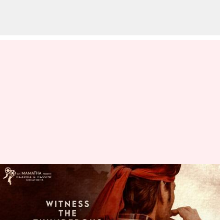
#SSMB 28: టైటిల్ రిలీజ్ కు టైమ్ ఫిక్స్
చేసిన టీమ్
వ్రాసిన వారు
May 30, 2023
04:26 pm
Sriram Pranateja