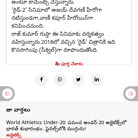
అంటూ కామెంట్స్ చేస్తున్నారు.
'రైడ్-2' సినిమాలో అజయ్ దేవగణ్ హీరోగా
నటిస్తుండగా,వాణీ కపూర్ హీరోయిన్‌గా
కనిపించనుంది.
రాజ్ కుమార్ గుప్తా ఈ సినిమాకు దర్శకత్వం
వహిస్తున్నారు.2018లో వచ్చిన 'రైడ్' చిత్రానికి ఇది
కొనసాగింపు (సీక్వెల్)గా రూపొందుతోంది.
మీరు పూర్తి చేశారు
తాజా వార్తలు
World Athletics Under-20: ప్రపంచ అండర్-20 అథ్లెటిక్స్‌లో
భారత్‌ శుభారంభం.. ఫైనల్స్‌లోకి ముగ్గురు!
అథ్లెటిక్స్