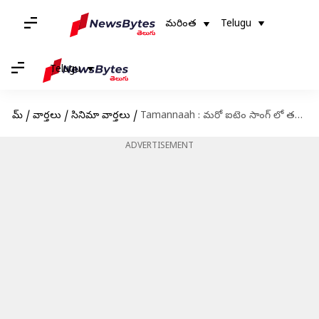
మరింత
Telugu
Telugu
హోమ్
/
వార్తలు
/
సినిమా వార్తలు
/
Tamannaah : మరో ఐటెం సాంగ్ లో తమన్నా.. ఊపు ఊపిందిగా..
ADVERTISEMENT