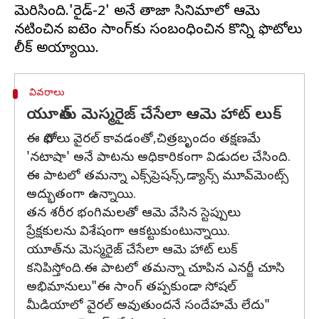
మెరిసింది.'రైడ్-2' అనే తాజా సినిమాలో ఆమె
నటించిన ఐటెం సాంగ్‌కు సంబంధించిన కొన్ని ఫొటోలు
వివరాలు
యూత్‌ను మెస్మరైజ్ చేసేలా ఆమె హాట్ లుక్
ఈ ఫొటోలు వైరల్ కావడంతో,చిత్రబృందం తక్షణమే
'నటాషా' అనే పాటను అధికారికంగా విడుదల చేసింది.
ఈ పాటలో తమన్నా ఎక్స్‌ప్రెషన్స్,డ్యాన్స్ మూవ్‌మెంట్స్
అద్భుతంగా ఉన్నాయి.
తన శరీర భంగిమలతో ఆమె వేసిన స్టెప్పులు
ప్రేక్షకులను విశేషంగా ఆకట్టుకుంటున్నాయి.
యూత్‌ను మెస్మరైజ్ చేసేలా ఆమె హాట్ లుక్
కనిపిస్తోంది.ఈ పాటలో తమన్నా చూపిన ఎనర్జీ చూసి
అభిమానులు"ఈ సాంగ్ తప్పకుండా సోషల్
మీడియాలో వైరల్ అవుతుందనే సందేహమే లేదు"