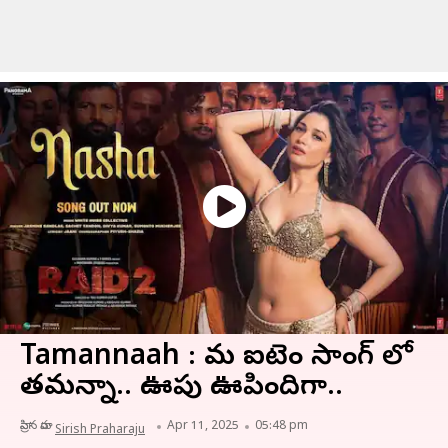
Tamannaah : మరో ఐటెం సాంగ్ లో
తమన్నా.. ఊపు ఊపిందిగా..
వ్రాసిన వారు
Apr 11, 2025
05:48 pm
Sirish Praharaju