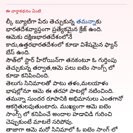
ఈ వార్తాకథనం ఏంటి
మిల్కీ బ్యూటీగా పేరు తెచ్చుకున్న
తమన్నా
కు
భారతదేశవ్యాప్తంగా ప్రత్యేకమైన క్రేజ్ ఉంది.
ఆమెకు దక్షిణభారతదేశంలోనే
కాదు,ఉత్తరభారతదేశంలో కూడా విశేషమైన ఫ్యాన్
బేస్ ఉంది.
సౌత్‌లో స్టార్ హీరోయిన్‌గా తనకంటూ ఓ గుర్తింపు
తెచ్చుకున్న తర్వాత,ఆమె పలు ఐటెం సాంగ్స్‌ లో
కూడా కనిపించింది.
తెలుగు సినిమాలతో పాటు తమిళం,మలయాళం
భాషల్లోనూ ఆమె ఈ తరహా పాటల్లో నటించింది.
తమన్నా సుందర రూపానికి అభిమానులు ఎంతగానో
ఆకర్షితులవుతుంటారు. ముఖ్యంగా ఆమె ఐటెం
సాంగ్స్‌ లో కనిపించే అందాల హడావిడి గురించి
చెప్పుకుంటే మాటలే సరిపోవు.
తాజాగా ఆమె మరో సినిమాలో ఓ ఐటెం సాంగ్‌ లో