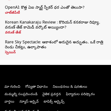
OpenAI: కొత్త ఏఐ స్మార్ట్ స్పీకర్ ధర ఎంతో తెలుసా?
చాట్‌జీపీటీ
Korean Kanakaraju Review : కొరియన్ కనకరాజు రివ్యూ..
వరుణ్ తేజ్ కామెడీ వర్కౌట్ అయ్యిందా?
వరుణ్ తేజ్
Rare Sky Spectacle: ఆకాశంలో అరుదైన అద్భుతం.. ఒకే రాత్రి
రెండు చీకట్లు, ఉల్కాపాతం
స్పెయిన్
మా గురించి
గోప్యతా విధానం
నిబంధనలు & షరతులు
మమ్మల్ని సంప్రదించండి
నైతిక ప్రవర్తన
ఫిర్యాదుల పరిష్కారం
వార్తలు
న్యూస్ ఆర్కైవ్
టాపిక్స్ ఆర్కైవ్స్