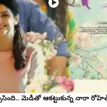
ింది.. కామెడీతో ఆకట్టుకున్న నారా రోహిత