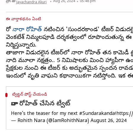
వ్రాసిన వారు
Aug 26, 2024
05:48 pm
Jayachandra Akuri
ఈ వార్తాకథనం ఏంటి
హీరో
నారా రోహిత్
నటించిన 'సుందరకాండ' టీజర్ విడుదలై
వెంకటేశ్ నిమ్మలపూడి దర్శకత్వంలో రూపొందుతున్న ఈ చిత
నిర్మిస్తున్నారు.
తాజాగా విడుదలైన టీజర్‌లో నారా రోహిత్ తన కామెడీ టై
నాది మూలా నక్షత్రం.. 5 నిమిషాలకు మించి హ్యాపీగా ఉండన
ప్రేక్షకుల నుంచి ఈ టీజర్ కు అద్భుతమైన స్పందన రా
ట్విట్టర్ పోస్ట్ చేయండి
నారా రోహిత్ చేసిన ట్వీట్
Here’s the teaser for my next
#Sundarakanda
!
https:/
— Rohith Nara (@IamRohithNara)
August 26, 2024