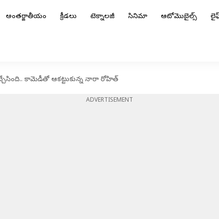
అంతర్జాతీయం
క్రీడలు
టెక్నాలజీ
సినిమా
ఆటోమొబైల్స్
లైఫ్
సింది.. కామెడీతో ఆకట్టుకున్న నారా రోహిత్
ADVERTISEMENT