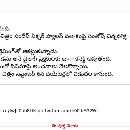
ంది.
్రం సందీప్ పిక్చర్ ప్యాలస్ పతాకంపై సంతోష్ చిన్నపోళ్ల,
మింగ్‌తో ఆకట్టుకున్నాడు.
ు అనే డైలాగ్ ప్రేక్షకులకు బాగా కనెక్ట్ అవుతోంది.
వడంతో సినిమాపై అంచనాలు నెలకొన్నాయి.
/t.co/lwJL0ob8DK
pic.twitter.com/h00dr532Wr
మీరు పూర్తి చేశారు