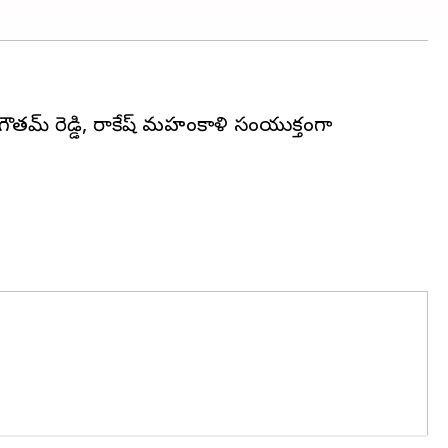
 గౌతమ్ రెడ్డి, రాకేష్ మహంకాళి సంయుక్తంగా