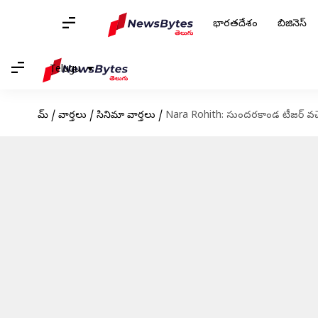
భారతదేశం
బిజినెస్
Telugu
హోమ్
/
వార్తలు
/
సినిమా వార్తలు
/
Nara Rohith: సుందరకాండ టీజర్ వచ్చే