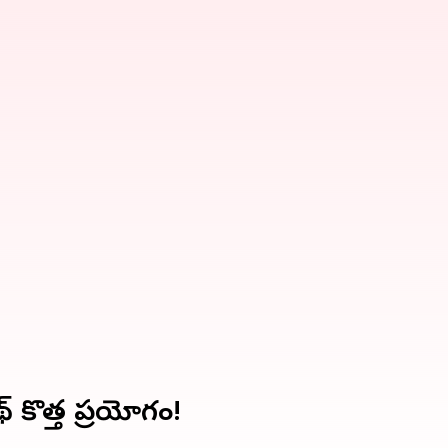
 కొత్త ప్రయోగం!