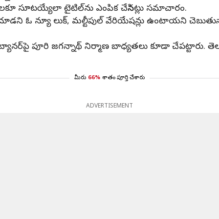
కూ సూటయ్యేలా టైటిల్‌ను ఎంపిక చేసినట్లు సమాచారం.
ూడని ఓ న్యూ లుక్, మల్టీపుల్ వేరియేషన్లు ఉంటాయని చెబుతున్
క్ట్స్ బ్యానర్‌పై పూరి జగన్నాథ్‌ నిర్మాణ బాధ్యతలు కూడా చేపట్ట
మీరు
66%
శాతం పూర్తి చేశారు
ADVERTISEMENT