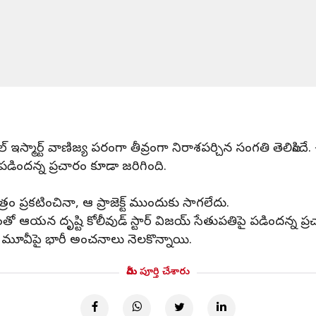
మార్ట్ వాణిజ్య పరంగా తీవ్రంగా నిరాశపర్చిన సంగతి తెలిసిందే. ఈ
డిందన్న ప్రచారం కూడా జరిగింది.
్రకటించినా, ఆ ప్రాజెక్ట్ ముందుకు సాగలేదు.
తో ఆయన దృష్టి కోలీవుడ్ స్టార్ విజయ్ సేతుపతిపై పడిందన్న ప్
యా మూవీపై భారీ అంచనాలు నెలకొన్నాయి.
మీరు పూర్తి చేశారు