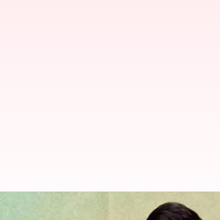
Vijay Sethupathi: షూటింగ్‌కు రంగం స