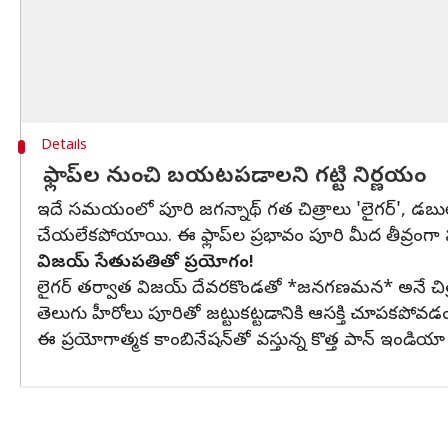
Details
ఫ్లాప్‌ల నుంచి బయటపడాలని గట్టి నిర్ణయం
ఇదే సమయంలో పూరి జగన్నాథ్ గత చిత్రాలు 'లైగర్', డబుల్ ఇస్
చేయలేకపోయాయి. ఈ ఫ్లాప్‌ల ప్రభావం పూరి మీద తీవ్రంగా ప
విజయ్ సేతుపతితో ప్రయోగం!
లైగర్ తర్వాత విజయ్ దేవరకొండతో *జనగణమన* అనే చిత్రం ప
తెలుగు హీరోలు పూరితో జట్టుకట్టడానికి ఆసక్తి చూపకపోవడం
ఈ ప్రయోగాత్మక కాంబినేషన్‌తో వస్తున్న కొత్త పాన్ ఇండి