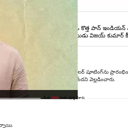
ెక్టర్‌ పూరి జగన్నాథ్ కాంబినేషన్‌లో ఓ కొత్త పాన్ ఇండియన
బయటపెట్టారు. జూన్ నెలాఖరు నుంచి రెగ్యులర్ షూటింగ్‌ను ప్రారంభిం
ెన్నైలో రెక్కీ కార్యక్రమాన్ని జరుపుతోందని వెల్లడించారు.
గణం పాల్గొననున్నారు.
మీరు
33%
శాతం పూర్తి చేశారు
ున్నాయి.