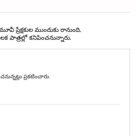
్ మూవీ ప్రేక్షకుల ముందుకు రానుంది.
చనున్నట్లు ప్రకటించారు.