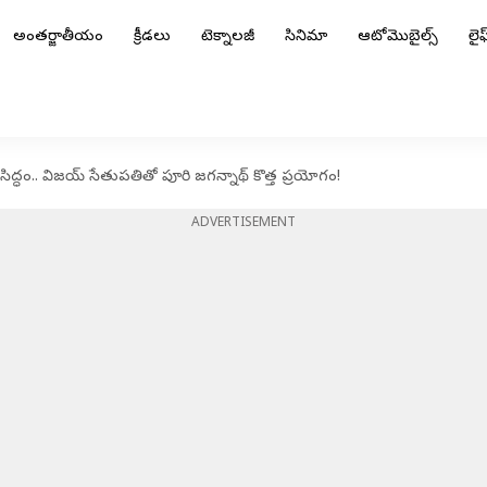
అంతర్జాతీయం
క్రీడలు
టెక్నాలజీ
సినిమా
ఆటోమొబైల్స్
లైఫ్
ిద్ధం.. విజయ్ సేతుపతితో పూరి జగన్నాథ్ కొత్త ప్రయోగం!
ADVERTISEMENT