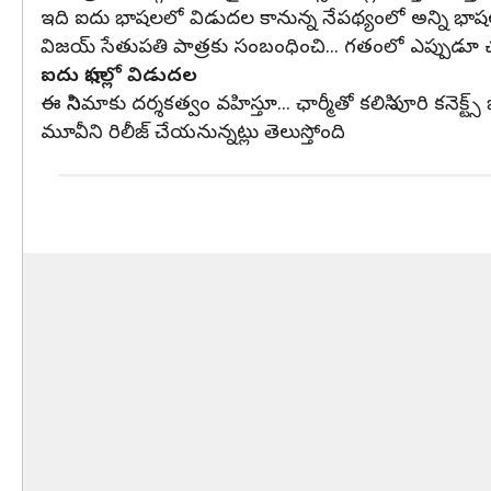
ఇది ఐదు భాషలలో విడుదల కానున్న నేపథ్యంలో అన్ని భాషల
విజయ్ సేతుపతి పాత్రకు సంబంధించి... గతంలో ఎప్పుడూ చ
ఐదు భాషల్లో విడుదల
ఈ సినిమాకు దర్శకత్వం వహిస్తూ... ఛార్మీతో కలిసి పూరి కనె
మూవీని రిలీజ్ చేయనున్నట్లు తెలుస్తోంది