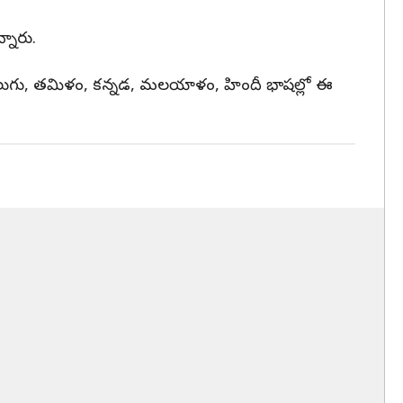
నారు.
ారు. తెలుగు, తమిళం, కన్నడ, మలయాళం, హిందీ భాషల్లో ఈ