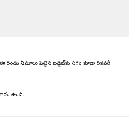
 రెండు సినిమాలు పెట్టిన బడ్జెట్‌కు సగం కూడా రికవరీ
రచారం ఉంది.