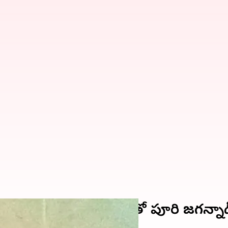
ిద్ధం.. విజయ్ సేతుపతితో పూరి జగన్నాథ్