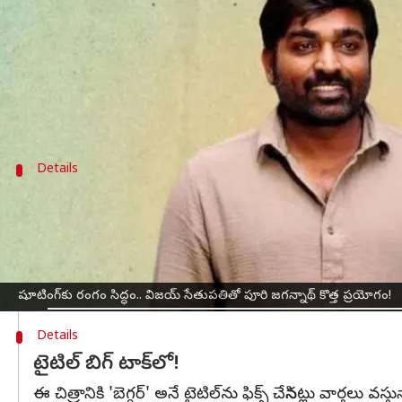
వ్రాసిన వారు
May 28, 2025
01:23 pm
Jayachandra Akuri
ఈ వార్తాకథనం ఏంటి
కోలీవుడ్‌
వెర్సటైల్ యాక్టర్‌ విజయ్ సేతుపతి, టాలీవుడ్ డైర
Details
జూన్‌లో షెడ్యూల్‌ స్టార్ట్
ఈ సినిమాకు సంబంధించిన ఇంట్రెస్టింగ్ అప్‌డేట్‌ను మేకర్స్ 
షూటింగ్‌ లొకేషన్ల ఎంపిక కోసం యూనిట్ హైదరాబాద్‌తో పాటు చ
తొలి షెడ్యూల్‌లో విజయ్ సేతుపతి, టబు సహా ప్రధాన తారా
షూటింగ్‌కు రంగం సిద్ధం.. విజయ్ సేతుపతితో పూరి జగన్నాథ్ కొత్త ప్రయోగం!
Details
టైటిల్‌ బిగ్ టాక్‌లో!
ఈ చిత్రానికి 'బెగ్గర్' అనే టైటిల్‌ను ఫిక్స్ చేసినట్లు వార్తలు వస్త