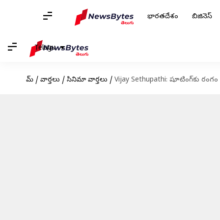
భారతదేశం
బిజినెస్
Telugu
హోమ్
/
వార్తలు
/
సినిమా వార్తలు
/
Vijay Sethupathi: షూటింగ్‌కు రంగం స