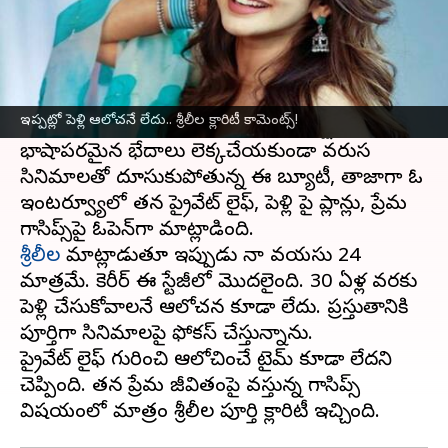
ఈ వార్తాకథనం ఏంటి
తెలుగు చిత్ర పరిశ్రమలో తనదైన గ్లామర్, ఎనర్జీటిక్
డ్యాన్స్, లైవ్లీ స్క్రీన్ ప్రెజెన్స్‌తో యూత్‌లో భారీ
ఇప్పట్లో పెళ్లి ఆలోచనే లేదు.. శ్రీలీల క్లారిటీ కామెంట్స్!
ఫాలోయింగ్ సంపాదించుకుంటున్న యాక్ట్రెస్ శ్రీలీల.
భాషాపరమైన భేదాలు లెక్కచేయకుండా వరుస
సినిమాలతో దూసుకుపోతున్న ఈ బ్యూటీ, తాజాగా ఓ
ఇంటర్వ్యూలో తన ప్రైవేట్ లైఫ్, పెళ్లి పై ప్లాన్లు, ప్రేమ
శ్రీలీల
మాట్లాడుతూ ఇప్పుడు నా వయసు 24
మాత్రమే. కెరీర్‌ ఈ స్టేజీలో మొదలైంది. 30 ఏళ్ల వరకు
పెళ్లి చేసుకోవాలనే ఆలోచన కూడా లేదు. ప్రస్తుతానికి
పూర్తిగా సినిమాలపై ఫోకస్‌ చేస్తున్నాను.
ప్రైవేట్ లైఫ్ గురించి ఆలోచించే టైమ్ కూడా లేదని
చెప్పింది. తన ప్రేమ జీవితంపై వస్తున్న గాసిప్స్‌