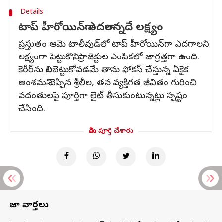
Details
టాప్ హీరోయిన్‌గా ఎదగాలన్నదే లక్ష్యం
ప్రస్తుతం ఆమె టాలీవుడ్‌లో టాప్ హీరోయిన్‌గా ఎదగాలని
లక్ష్యంగా పెట్టుకొని, ప్రాజెక్టుల ఎంపికలో జాగ్రత్తగా ఉంది.
కెరీర్‌ను నిలబెట్టుకోవడమే తాను ఫోకస్ చేస్తున్న ఏకైక
అంశమని చెప్పిన శ్రీలీల, తన వ్యక్తిగత జీవితం గురించి
వదంతులపై పూర్తిగా లైట్ తీసుకుంటున్నట్లు స్పష్టం
చేసింది.
మీరు పూర్తి చేశారు
తాజా వార్తలు