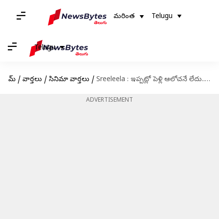
మరింత
Telugu
Telugu
హోమ్
/
వార్తలు
/
సినిమా వార్తలు
/
Sreeleela : ఇప్పట్లో పెళ్లి ఆలోచనే లేదు.. శ్రీలీల క్లారిటీ కామెంట్స్!
ADVERTISEMENT