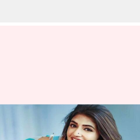
Sreeleela : ఇప్పట్లో పెళ్లి ఆలోచనే
లేదు.. శ్రీలీల క్లారిటీ కామెంట్స్!
వ్రాసిన వారు
Jul 19, 2025
11:01 am
Jayachandra Akuri