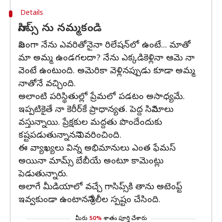
Details
గాసిప్స్ ను నమ్మకండి
నిజంగా నేను ఎవరితోనైనా రిలేషన్‌లో ఉంటే... మాతో
మా అమ్మ ఉండగలదా? నేను ఎక్కడికెళ్లినా ఆమె నా
వెంటే ఉంటుంది. అమెరికా వెళ్లినప్పుడు కూడా అమ్మ
నాతోనే వచ్చింది.
అలాంటి పరిస్థితుల్లో ప్రేమలో పడటం అసాధ్యమే.
ఇప్పటికైతే నా కెరీర్‌కే ప్రాధాన్యత. పెద్ద సినిమాలు
వస్తున్నాయి. ప్రేక్షకుల మద్దతు పొందేందుకు
కష్టపడుతున్నానని వివరించింది.
ఈ వ్యాఖ్యలు విన్న అభిమానులు ఎంత ఫేమస్
అయినా మామ్స్ బేబీయే అంటూ కామెంట్లు
పెడుతున్నారు.
అలాగే మీడియాలో వచ్చే గాసిప్స్‌కి తాను అటెంప్ట్
ఇవ్వకుండా ఉంటానని శ్రీలీల స్పష్టం చేసింది.
మీరు
50%
శాతం పూర్తి చేశారు