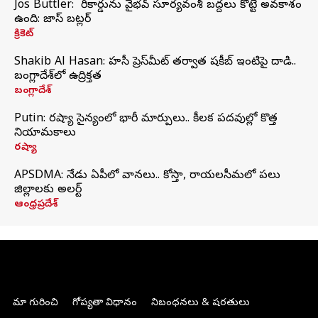
Jos Buttler: నా రికార్డును వైభవ్ సూర్యవంశీ బద్దలు కొట్టే అవకాశం
ఉంది: జాస్ బట్లర్
క్రికెట్
Shakib Al Hasan: హసీనా ప్రెస్‌మీట్‌ తర్వాత షకీబ్‌ ఇంటిపై దాడి..
బంగ్లాదేశ్‌లో ఉద్రిక్తత
బంగ్లాదేశ్
Putin: రష్యా సైన్యంలో భారీ మార్పులు.. కీలక పదవుల్లో కొత్త
నియామకాలు
రష్యా
APSDMA: నేడు ఏపీలో వానలు.. కోస్తా, రాయలసీమలో పలు
జిల్లాలకు అలర్ట్
ఆంధ్రప్రదేశ్
మా గురించి
గోప్యతా విధానం
నిబంధనలు & షరతులు