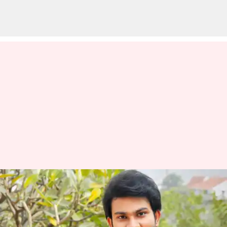
Vishwa Karthikeya: ఇండోనేషియా
సినిమాలో ఛాన్స్ కొట్టేసిన టాలీవుడ్
యంగ్ హీరో..!