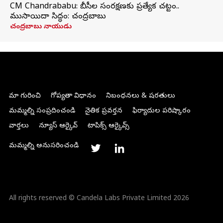
CM Chandrababu: బీసీల సంరక్షణకు ప్రత్యేక చట్టం..
ముసాయిదా సిద్ధం: చంద్రబాబు
చంద్రబాబు నాయుడు
మా గురించి
గోప్యతా విధానం
నిబంధనలు & షరతులు
మమ్మల్ని సంప్రదించండి
నైతిక ప్రవర్తన
ఫిర్యాదుల పరిష్కారం
వార్తలు
న్యూస్ ఆర్కైవ్
టాపిక్స్ ఆర్కైవ్స్
మమ్మల్ని అనుసరించండి
All rights reserved © Candela Labs Private Limited 2026