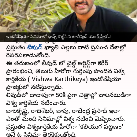
వ్రాసిన వారు
Jan 02, 2024
11:05 am
Jayachandra Akuri
ఈ వార్తాకథనం ఏంటి
టాలీవుడ్ హీరోలు, దర్శకుల పనితనం చూసి హాలీవుడ్
ఇండోనేషియా సినిమాలో ఛాన్స్ కొట్టేసిన టాలీవుడ్ యంగ్ హీరో..!
మేకర్లు సైతం ఆశ్చర్యపోతున్నారు.
ప్రస్తుతం
టాలీవుడ్
ఖ్యాతి ఎల్లలు దాటి ప్రపంచ దేశాల్లో
రెపరెపలాడుతోంది.
ఈ తరుణంలో టాలీవుడ్ లో చైల్డ్ ఆర్టిస్ట్‌గా కెరీర్
ప్రారంభించి, తెలుగు హీరోగా గుర్తింపు పొందిన విశ్వ
కార్తికేయ ( Vishwa Karthikeya) ఇండోనేషియా
ప్రాజెక్టులో నటిస్తున్నాడు.
టాలీవుడ్‌లో దాదాపుగా 50కి పైగా చిత్రాల్లో బాలనటుడిగా
విశ్వ కార్తికేయ నటించారు.
బాలకృష్ణ, రాజశేఖర్, బాపు, రాజేంద్ర ప్రసాద్ ఇలా
ఎంతో మంది సినిమాల్లో విశ్వ నటించి మెప్పించారు.
ప్రస్తుతం విశ్వకార్తికేయ హీరోగా 'కలియుగ పట్టణం'
అనే ఓ సినిమా తెరకెక్కుతోంది.