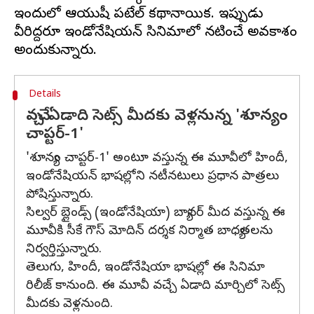
ఇందులో ఆయుషీ పటేల్ కథానాయిక. ఇప్పుడు
వీరిద్దరూ ఇండోనేషియన్ సినిమాలో నటించే అవకాశం
Details
వచ్చే ఏడాది సెట్స్ మీదకు వెళ్లనున్న 'శూన్యం
చాప్టర్-1'
'శూన్యం చాప్టర్-1' అంటూ వస్తున్న ఈ మూవీలో హిందీ,
ఇండోనేషియన్ భాషల్లోని నటీనటులు ప్రధాన పాత్రలు
పోషిస్తున్నారు.
సిల్వర్ బ్లైండ్స్ (ఇండోనేషియా) బ్యానర్ మీద వస్తున్న ఈ
మూవీకి సీకే గౌస్ మోదిన్ దర్శక నిర్మాత బాధ్యతలను
నిర్వర్తిస్తున్నారు.
తెలుగు, హిందీ, ఇండోనేషియా భాషల్లో ఈ సినిమా
రిలీజ్ కానుంది. ఈ మూవీ వచ్చే ఏడాది మార్చిలో సెట్స్
మీదకు వెళ్లనుంది.