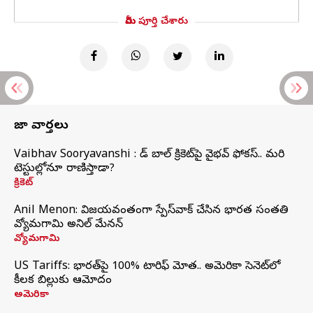
మీరు పూర్తి చేశారు
తాజా వార్తలు
Vaibhav Sooryavanshi : రెడ్ బాల్ క్రికెట్‌పై వైభవ్ ఫోకస్.. మరి
టెస్టుల్లోనూ రాణిస్తాడా?
క్రికెట్
Anil Menon: విజయవంతంగా స్పేస్‌వాక్‌ చేసిన భారత సంతతి
వ్యోమగామి అనిల్‌ మేనన్
వ్యోమగామి
US Tariffs: భారత్‌పై 100% టారిఫ్‌ మోత.. అమెరికా సెనెట్‌లో
కీలక బిల్లుకు ఆమోదం
అమెరికా