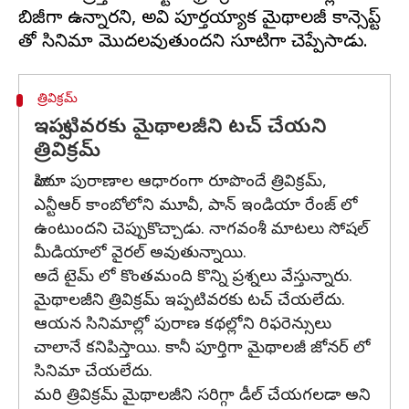
బిజీగా ఉన్నారని, అవి పూర్తయ్యాక మైథాలజీ కాన్సెప్ట్
త్రివిక్రమ్
ఇప్పటివరకు మైథాలజీని టచ్ చేయని
త్రివిక్రమ్
హిందూ పురాణాల ఆధారంగా రూపొందే త్రివిక్రమ్,
ఎన్టీఆర్ కాంబోలోని మూవీ, పాన్ ఇండియా రేంజ్ లో
ఉంటుందని చెప్పుకొచ్చాడు. నాగవంశీ మాటలు సోషల్
మీడియాలో వైరల్ అవుతున్నాయి.
అదే టైమ్ లో కొంతమంది కొన్ని ప్రశ్నలు వేస్తున్నారు.
మైథాలజీని త్రివిక్రమ్ ఇప్పటివరకు టచ్ చేయలేదు.
ఆయన సినిమాల్లో పురాణ కథల్లోని రిఫరెన్సులు
చాలానే కనిపిస్తాయి. కానీ పూర్తిగా మైథాలజీ జోనర్ లో
సినిమా చేయలేదు.
మరి త్రివిక్రమ్ మైథాలజీని సరిగ్గా డీల్ చేయగలడా అని