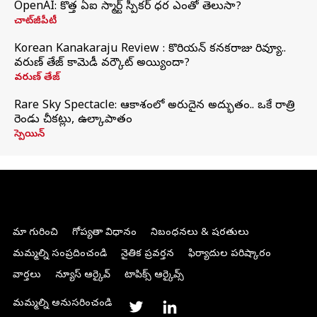
OpenAI: కొత్త ఏఐ స్మార్ట్ స్పీకర్ ధర ఎంతో తెలుసా?
చాట్‌జీపీటీ
Korean Kanakaraju Review : కొరియన్ కనకరాజు రివ్యూ..
వరుణ్ తేజ్ కామెడీ వర్కౌట్ అయ్యిందా?
వరుణ్ తేజ్
Rare Sky Spectacle: ఆకాశంలో అరుదైన అద్భుతం.. ఒకే రాత్రి
రెండు చీకట్లు, ఉల్కాపాతం
స్పెయిన్
మా గురించి
గోప్యతా విధానం
నిబంధనలు & షరతులు
మమ్మల్ని సంప్రదించండి
నైతిక ప్రవర్తన
ఫిర్యాదుల పరిష్కారం
వార్తలు
న్యూస్ ఆర్కైవ్
టాపిక్స్ ఆర్కైవ్స్
మమ్మల్ని అనుసరించండి