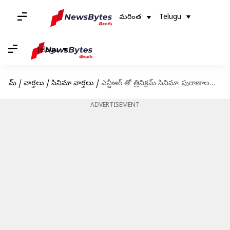
మరింత
Telugu
Telugu
హోమ్
/
వార్తలు
/
సినిమా వార్తలు
/
ఎన్టీఆర్ తో త్రివిక్రమ్ సినిమా: పురాణాలను టచ్ చేస్తూ పాన్ ఇండియా మూవీ
ADVERTISEMENT