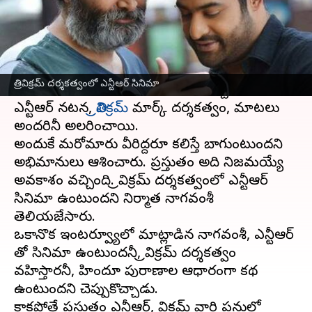
వ్రాసిన వారు
Feb 15, 2023
03:37 pm
Sriram Pranateja
ఈ వార్తాకథనం ఏంటి
త్రివిక్రమ్,
ఎన్టీఆర్
కాంబినేషన్లో వచ్చిన అరవింద సమేత,
త్రివిక్రమ్ దర్శకత్వంలో ఎన్టీఆర్ సినిమా
సినిమా అభిమానులు అందరికీ తెగ నచ్చేసింది.
ఎన్టీఆర్ నటన,
త్రివిక్రమ్
మార్క్ దర్శకత్వం, మాటలు
అందరినీ అలరించాయి.
అందుకే మరోమారు వీరిద్దరూ కలిస్తే బాగుంటుందని
అభిమానులు ఆశించారు. ప్రస్తుతం అది నిజమయ్యే
అవకాశం వచ్చింది. త్రివిక్రమ్ దర్శకత్వంలో ఎన్టీఆర్
సినిమా ఉంటుందని నిర్మాత నాగవంశీ
తెలియజేసారు.
ఒకానొక ఇంటర్వ్యూలో మాట్లాడిన నాగవంశీ, ఎన్టీఆర్
తో సినిమా ఉంటుందనీ, త్రివిక్రమ్ దర్శకత్వం
వహిస్తారనీ, హిందూ పురాణాల ఆధారంగా కథ
ఉంటుందని చెప్పుకొచ్చాడు.
కాకపోతే ప్రస్తుతం ఎన్టీఆర్, త్రివిక్రమ్ వారి పనుల్లో