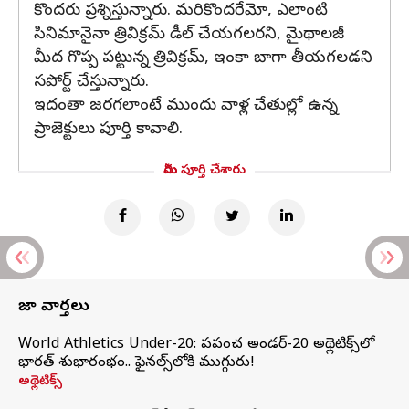
కొందరు ప్రశ్నిస్తున్నారు. మరికొందరేమో, ఎలాంటి
సినిమానైనా త్రివిక్రమ్ డీల్ చేయగలరని, మైథాలజీ
మీద గొప్ప పట్టున్న త్రివిక్రమ్, ఇంకా బాగా తీయగలడని
సపోర్ట్ చేస్తున్నారు.
ఇదంతా జరగలాంటే ముందు వాళ్ల చేతుల్లో ఉన్న
ప్రాజెక్టులు పూర్తి కావాలి.
మీరు పూర్తి చేశారు
తాజా వార్తలు
World Athletics Under-20: ప్రపంచ అండర్-20 అథ్లెటిక్స్‌లో
భారత్‌ శుభారంభం.. ఫైనల్స్‌లోకి ముగ్గురు!
అథ్లెటిక్స్