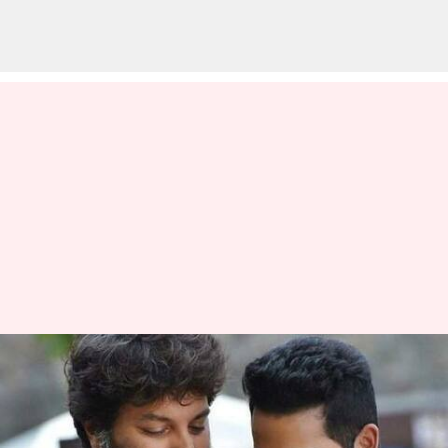
ఎన్టీఆర్ తో త్రివిక్రమ్ సినిమా:
పురాణాలను టచ్ చేస్తూ పాన్
ఇండియా మూవీ