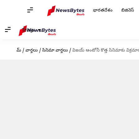
భారతదేశం
బిజినెస్
Telugu
హోమ్
/
వార్తలు
/
సినిమా వార్తలు
/
విజయ్ ఆంటోనీ కొత్త సినిమాకు విక్రమా