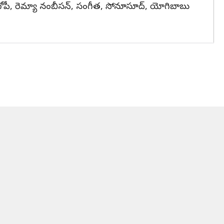
రేష్ గోపీ, రెమ్యా నంబీసన్, సంగీత, సోనూసూద్, యోగిబాబు