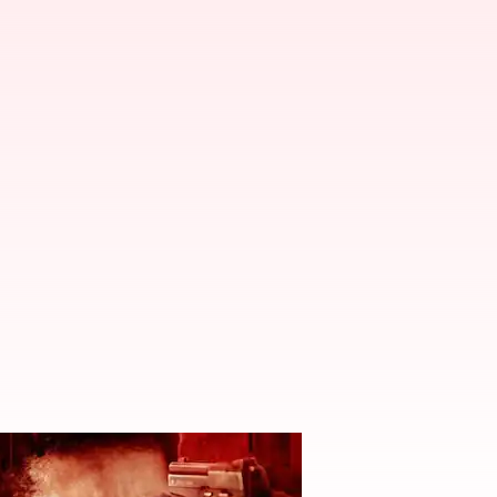
్కుడు సింటిమెంట్