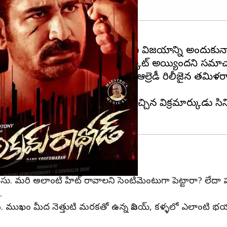
ిన
విజయ్ ఆంటోనీ
, తెలుగులో మంచి విజయాన్ని అందుకున్
 రాకపోయినా కమర్షియల్ గా బాగానే వర్కౌట్ అయ్యిందని సమా
ుందుకు తీసుకురానున్నాడు. తమిళంలో ఆల్రెడీ రిలీజైన తమిళర
ేసారు.రాజమౌళి, రవితేజ కాంబోలో వచ్చిన విక్రమార్కుడు స
తెలుసు. మరి అలాంటి హిట్ రావాలని సెంటిమెంటుగా పెట్టారా? లేదా 
.
గా ఉంది. ముఖం మీద నెత్తుటి మరకతో ఉన్న విజయ్, కళ్ళలో ఎలాంటి 