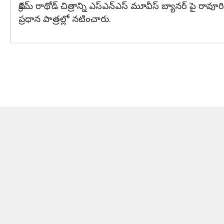
విక్రమ్ రాథోడ్ చిత్రాన్ని ఎస్ఎన్ఎస్ మూవీస్ బ్యానర్ పై ర
ప్రధాన పాత్రల్లో నటించారు.