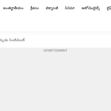
అంతర్జాతీయం
క్రీడలు
టెక్నాలజీ
సినిమా
ఆటోమొబైల్స్
లైఫ్
ర్కుడు సింటిమెంట్
ADVERTISEMENT