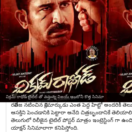
వ్రాసిన వారు
Jun 13, 2023
04:25 pm
Sriram Pranateja
ఈ వార్తాకథనం ఏంటి
బిచ్చగాడు 2
సినిమాతో ఇటీవల ప్రేక్షకుల ముందుకు వచ్చ
బిచ్చగాడు మొదటి పార్ట్ అందుకున్న స్థాయిలో సక్సెస్
ప్రస్తుతం మరో డబ్బింగ్ సినిమాను తెలుగు ప్రేక్షకుల మ
తెలుగులో రిలీజ్ చేయబోతున్నాడు.
ఈ మేరకు తెలుగులో టైటిల్ పోస్టర్ ను ఈరోజు రిలీజ్ చ
Details
యాక్షన్ సినిమాగా విక్రమ్ రాథోడ్
విక్రమ్ రాథోడ్ టైటిల్ తో వస్తున్న విజయ్ ఆంటోనీ కొత్త సినిమా
రవితేజ నటించిన విక్రమార్కుడు ఎంత పెద్ద హిట్టో అందరికీ 
ఆసక్తిని పెంచడానికి పెట్టారా అనేది చిత్రబృందానికే తెలియాలి
తెలుగులో రిలీజైన టైటిల్ పోస్టర్ మాత్రం ఇంట్రెస్టింగ్ 
యాక్షన్ సినిమాలాగా కనిపిస్తోంది.