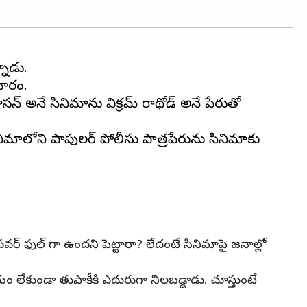
నాడు.
చారం.
ాసన్ అనే సినిమాను విక్రమ్ రాథోడ్ అనే పేరుతో
ినిమాలోని పాపులర్ పోలీసు పాత్రపేరును సినిమాకు
పవర్ ఫుల్ గా ఉందని పెట్టారా? లేదంటే సినిమాపై జనాల్లో
భయం లేకుండా తుపాకీకి ఎదురుగా నిలబడ్డాడు. చూస్తుంటే