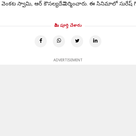
ావూరి వెంకట స్వామి, ఆర్ కౌసల్యదేవి నిర్మించారు. ఈ సినిమాలో సు
మీరు పూర్తి చేశారు
ADVERTISEMENT