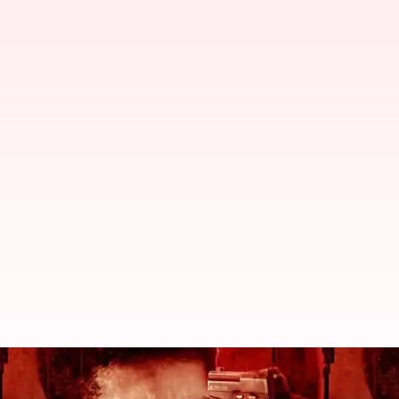
విజయ్ ఆంటోనీ కొత్త సినిమాకు విక్రమార