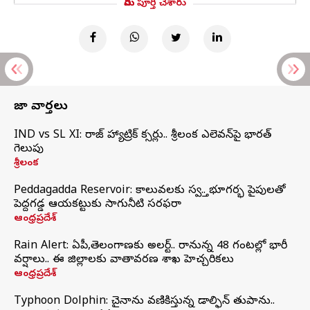
మీరు పూర్తి చేశారు
తాజా వార్తలు
IND vs SL XI: సిరాజ్‌ హ్యాట్రిక్‌ సిక్సర్లు.. శ్రీలంక ఎలెవన్‌పై భారత్‌
గెలుపు
శ్రీలంక
Peddagadda Reservoir: కాలువలకు స్వస్తి.. భూగర్భ పైపులతో
పెద్దగడ్డ ఆయకట్టుకు సాగునీటి సరఫరా
ఆంధ్రప్రదేశ్
Rain Alert: ఏపీ,తెలంగాణకు అలర్ట్.. రానున్న 48 గంటల్లో భారీ
వర్షాలు.. ఈ జిల్లాలకు వాతావరణ శాఖ హెచ్చరికలు
ఆంధ్రప్రదేశ్
Typhoon Dolphin: చైనాను వణికిస్తున్న డాల్ఫిన్‌ తుపాను..