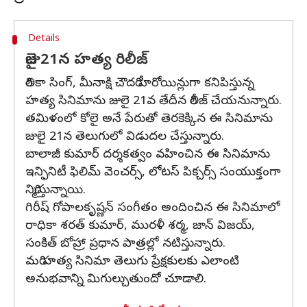
Details
జులై 21న హత్య రిలీజ్
రితికా సింగ్, మీనాక్షి చౌదరి హీరోయిన్లుగా కనిపిస్తున్న
హత్య సినిమాను జులై 21వ తేదీన రిలీజ్ చేయనున్నారు.
తమిళంలో కోలై అనే పేరుతో తెరకెక్కిన ఈ సినిమాను
జులై 21న తెలుగులో విడుదల చేస్తున్నారు.
బాలాజీ కుమార్ దర్శకత్వం వహించిన ఈ సినిమాను
ఇన్ఫినిటీ ఫిలిమ్ వెంచర్స్, లోటస్ పిక్చర్స్ సంయుక్తంగా
నిర్మిస్తున్నాయి.
గిరీష్ గోపాలకృష్ణన్ సంగీతం అందించిన ఈ సినిమాలో
రాధికా శరత్ కుమార్, మురళీ శర్మ, జాన్ విజయ్,
సంకిత్ బోహ్రా ప్రధాన పాత్రల్లో నటిస్తున్నారు.
మరి హత్య సినిమా తెలుగు ప్రేక్షకులకు ఎలాంటి
అనుభవాన్ని మిగుల్చుతుందో చూడాలి.