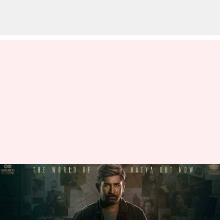
హత్య రిలీజ్ డేట్: విజయ్ ఆంటోనీ
కొత్త సినిమా ఎప్పుడు రిలీజ్
కానుందంటే?