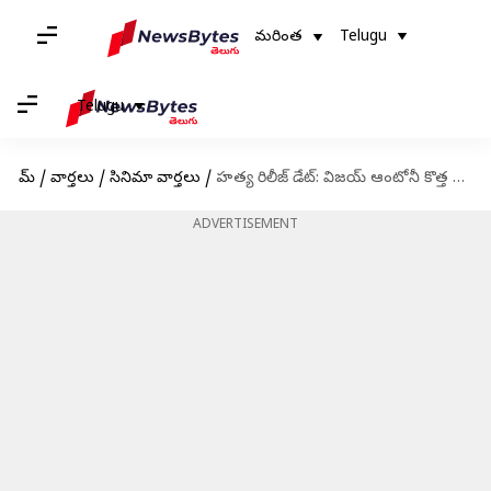
మరింత
Telugu
Telugu
హోమ్
/
వార్తలు
/
సినిమా వార్తలు
/
హత్య రిలీజ్ డేట్: విజయ్ ఆంటోనీ కొత్త సినిమా ఎప్పుడు రిలీజ్ కానుందంటే?
ADVERTISEMENT