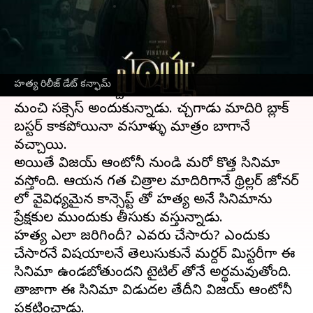
వ్రాసిన వారు
Jun 28, 2023
11:49 am
Sriram Pranateja
ఈ వార్తాకథనం ఏంటి
బిచ్చగాడు సినిమాతో తెలుగు ప్రేక్షకులకు బాగా దగ్గరైన
హత్య రిలీజ్ డేట్ కన్ఫామ్
విజయ్ ఆంటోనీ
, బిచ్చగాడు 2
సినిమా
తో తెలుగులో
మంచి సక్సెస్ అందుకున్నాడు. బిచ్చగాడు మాదిరి బ్లాక్
బస్టర్ కాకపోయినా వసూళ్ళు మాత్రం బాగానే
వచ్చాయి.
అయితే విజయ్ ఆంటోనీ నుండి మరో కొత్త సినిమా
వస్తోంది. ఆయన గత చిత్రాల మాదిరిగానే థ్రిల్లర్ జోనర్
లో వైవిధ్యమైన కాన్సెప్ట్ తో హత్య అనే సినిమాను
ప్రేక్షకుల ముందుకు తీసుకు వస్తున్నాడు.
హత్య ఎలా జరిగిందీ? ఎవరు చేసారు? ఎందుకు
చేసారనే విషయాలనే తెలుసుకునే మర్దర్ మిస్టరీగా ఈ
సినిమా ఉండబోతుందని టైటిల్ తోనే అర్థమవుతోంది.
తాజాగా ఈ సినిమా విడుదల తేదీని విజయ్ ఆంటోనీ