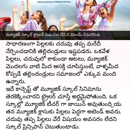
ఈ వార్తాకథనం ఏంటి
శ్రియా శరణ్, శర్మాన్ జోషి ప్రధాన పాత్రలో రూపొందిన
మ్యూజిక్ స్కూల్ ట్రైలర్ ని ఈరోజు మద్యాహ్నం,
మ్యూజిక్ స్కూల్ ట్రైలర్ విడుదల చేసిన విజయ్ దేవరకొండ
విజయ్ దేవరకొండ
లాంచ్ చేసారు.
సాధారణంగా పిల్లలకు చదువు తప్ప మరేదీ
నేర్పించడానికి తల్లిదండ్రులు ఇష్టపడరు. ఒకవేళ
పిల్లలు, చదువులో కాకుండా ఆటలు, మ్యూజిక్
మొదలగు వాటి మీద ఆసక్తి చూపిస్తుంటే, వాళ్ళమీద
కోప్పడే తల్లిందండ్రులు సమాజంలో ఎక్కువ మంది
ఉన్నారు.
ఇదే కాన్సెప్ట్ తో మ్యూజిక్ స్కూల్ సినిమాను
తెరకెక్కించారని ట్రైలర్ చూస్తే అర్థమైపోతుంది. ఒక
స్కూల్లో మ్యూజిక్ టీచర్ గా జాయిన్ అవుతుంది శ్రియ.
తన మ్యూజిక్ క్లాసుకు పిల్లలు పెద్దగా అటెండ్ అవరు.
చదువు తప్ప పిల్లలు వేరే విషయం అవసరం లేదని