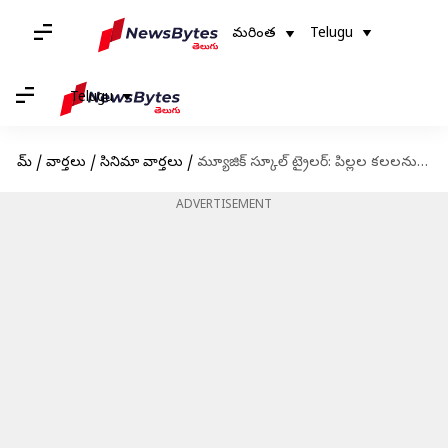
మరింత
Telugu
Telugu
హోమ్
/
వార్తలు
/
సినిమా వార్తలు
/
మ్యూజిక్ స్కూల్ ట్రైలర్: పిల్లల కలలను పట్టించుకోవాలని చెప్పే కథ
ADVERTISEMENT