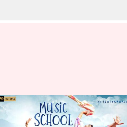
మ్యూజిక్ స్కూల్ ట్రైలర్: పిల్లల
కలలను పట్టించుకోవాలని చెప్పే కథ
వ్రాసిన వారు
Apr 25, 2023
03:48 pm
Sriram Pranateja