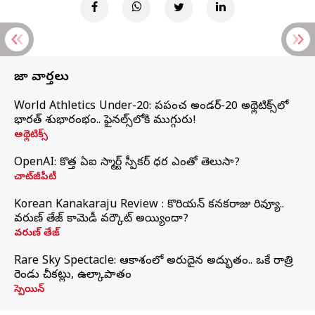
తాజా వార్తలు
World Athletics Under-20: ప్రపంచ అండర్-20 అథ్లెటిక్స్‌లో
భారత్‌ శుభారంభం.. ఫైనల్స్‌లోకి ముగ్గురు!
అథ్లెటిక్స్
OpenAI: కొత్త ఏఐ స్మార్ట్ స్పీకర్ ధర ఎంతో తెలుసా?
చాట్‌జీపీటీ
Korean Kanakaraju Review : కొరియన్ కనకరాజు రివ్యూ..
వరుణ్ తేజ్ కామెడీ వర్కౌట్ అయ్యిందా?
వరుణ్ తేజ్
Rare Sky Spectacle: ఆకాశంలో అరుదైన అద్భుతం.. ఒకే రాత్రి
రెండు చీకట్లు, ఉల్కాపాతం
స్పెయిన్