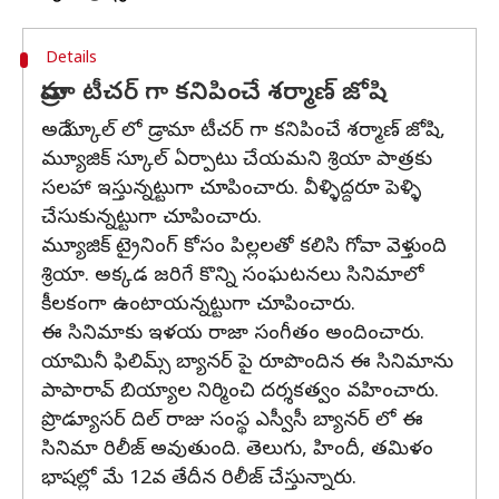
Details
డ్రామా టీచర్ గా కనిపించే శర్మాణ్ జోషి
అదే స్కూల్ లో డ్రామా టీచర్ గా కనిపించే శర్మాణ్ జోషి,
మ్యూజిక్ స్కూల్ ఏర్పాటు చేయమని శ్రియా పాత్రకు
సలహా ఇస్తున్నట్టుగా చూపించారు. వీళ్ళిద్దరూ పెళ్ళి
చేసుకున్నట్టుగా చూపించారు.
మ్యూజిక్ ట్రైనింగ్ కోసం పిల్లలతో కలిసి గోవా వెళ్తుంది
శ్రియా. అక్కడ జరిగే కొన్ని సంఘటనలు సినిమాలో
కీలకంగా ఉంటాయన్నట్టుగా చూపించారు.
ఈ సినిమాకు ఇళయ రాజా సంగీతం అందించారు.
యామినీ ఫిలిమ్స్ బ్యానర్ పై రూపొందిన ఈ సినిమాను
పాపారావ్ బియ్యాల నిర్మించి దర్శకత్వం వహించారు.
ప్రొడ్యూసర్ దిల్ రాజు సంస్థ ఎస్వీసీ బ్యానర్ లో ఈ
సినిమా రిలీజ్ అవుతుంది. తెలుగు, హిందీ, తమిళం
భాషల్లో మే 12వ తేదీన రిలీజ్ చేస్తున్నారు.