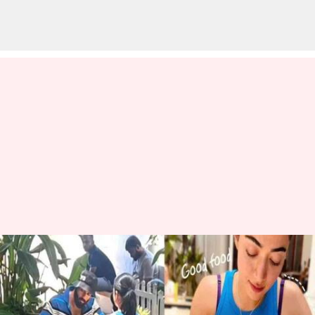
Vijay Deverakonda-Rashmika:
నెట్టింట వైరల్ అవుతున్న విజయ్-
రష్మిక కొత్త ఫొటో