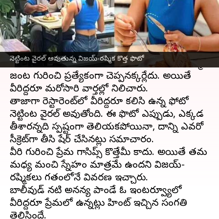
వ్రాసిన వారు
Nov 24, 2024
10:23 am
Jayachandra Akuri
ఈ వార్తాకథనం ఏంటి
'గీత గోవిందం', 'డియర్ కామ్రేడ్‌' వంటి సినిమాలతో
నెట్టింట వైరల్ అవుతున్న విజయ్-రష్మిక కొత్త ఫొటో
అభిమానుల మనసు దోచిన
విజయ్ దేవరకొండ
-రష్మిక
జంట గురించి ప్రత్యేకంగా చెప్పనక్కర్లేదు. అయితే
వీరిద్దరూ మరోసారి వార్తల్లో నిలిచారు.
తాజాగా రెస్టారెంట్‌లో వీరిద్దరూ కలిసి ఉన్న ఫోటో
నెట్టింట వైరల్ అవుతోంది. ఈ ఫొటో ఎప్పుడు, ఎక్కడ
తీశారన్నది స్పష్టంగా తెలియకపోయినా, దాన్ని ఎవరో
సీక్రెట్‌గా తీసి షేర్ చేసినట్లు సమాచారం.
వీరి గురించి ప్రేమ గాసిప్స్ కొత్తేమీ కాదు. అయితే తమ
మధ్య మంచి స్నేహం మాత్రమే ఉందని విజయ్-
రష్మికలు గతంలోనే వివరణ ఇచ్చారు.
బాలీవుడ్ నటి అనన్య పాండే ఓ ఇంటర్వ్యూలో
వీరిద్దరూ ప్రేమలో ఉన్నట్లు హింట్ ఇచ్చిన సంగతి