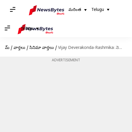
మరింత
Telugu
Telugu
హోమ్
/
వార్తలు
/
సినిమా వార్తలు
/
Vijay Deverakonda-Rashmika: నెట్టింట వైరల్ అవుతున్న విజయ్-రష్మిక కొత్త ఫొటో
ADVERTISEMENT