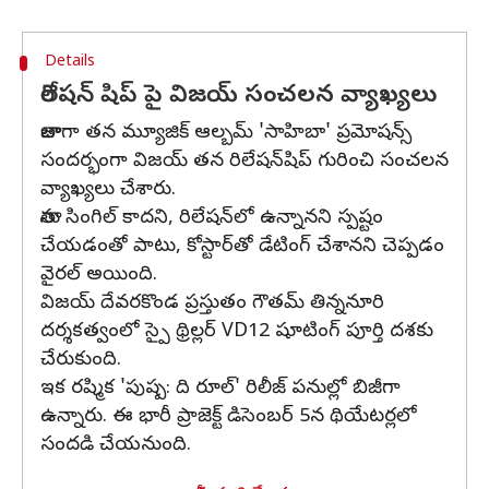
Details
రిలేషన్ షిప్ పై విజయ్ సంచలన వ్యాఖ్యలు
తాజాగా తన మ్యూజిక్ ఆల్బమ్ 'సాహిబా' ప్రమోషన్స్
సందర్భంగా విజయ్ తన రిలేషన్‌షిప్ గురించి సంచలన
వ్యాఖ్యలు చేశారు.
తాను సింగిల్ కాదని, రిలేషన్‌లో ఉన్నానని స్పష్టం
చేయడంతో పాటు, కోస్టార్‌తో డేటింగ్ చేశానని చెప్పడం
వైరల్ అయింది.
విజయ్ దేవరకొండ ప్రస్తుతం గౌతమ్ తిన్ననూరి
దర్శకత్వంలో స్పై థ్రిల్లర్ VD12 షూటింగ్ పూర్తి దశకు
చేరుకుంది.
ఇక రష్మిక 'పుష్ప: ది రూల్' రిలీజ్ పనుల్లో బిజీగా
ఉన్నారు. ఈ భారీ ప్రాజెక్ట్ డిసెంబర్ 5న థియేటర్లలో
సందడి చేయనుంది.