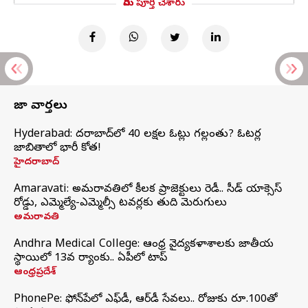
మీరు పూర్తి చేశారు
తాజా వార్తలు
Hyderabad: హైదరాబాద్‌లో 40 లక్షల ఓట్లు గల్లంతు? ఓటర్ల
జాబితాలో భారీ కోత!
హైదరాబాద్
Amaravati: అమరావతిలో కీలక ప్రాజెక్టులు రెడీ.. సీడ్‌ యాక్సెస్‌
రోడ్డు, ఎమ్మెల్యే-ఎమ్మెల్సీ టవర్లకు తుది మెరుగులు
అమరావతి
Andhra Medical College: ఆంధ్ర వైద్యకళాశాలకు జాతీయ
స్థాయిలో 13వ ర్యాంకు.. ఏపీలో టాప్
ఆంధ్రప్రదేశ్
PhonePe: ఫోన్‌పేలో ఎఫ్‌డీ, ఆర్‌డీ సేవలు.. రోజుకు రూ.100తో