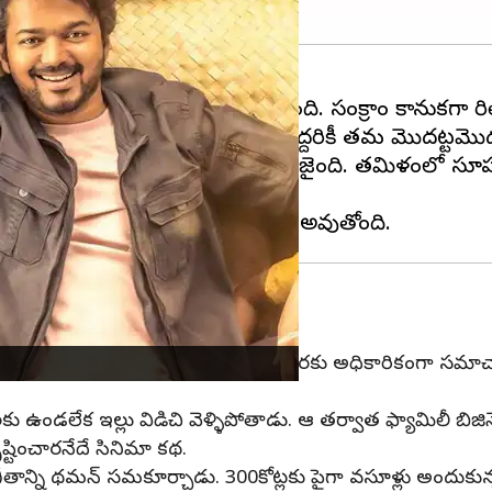
 వద్ద వసూళ్ళ వర్షాన్ని కురిపించింది. సంక్రాంతి కానుకగ
ని నిర్మాత
దిల్ రాజు
నిర్మించారు. వీరిద్దరికీ తమ మొదట్టమ
తెలుగులో వారసుడు అనే పేరుతో రిలీజైంది. తమిళంలో సూ
డు సినిమా టెలిక్యాస్ట్ కానుంది. ఈ మేరకు అధికారికంగా సమాచా
 ఉండలేక ఇల్లు విడిచి వెళ్ళిపోతాడు. ఆ తర్వాత ఫ్యామిలీ బిజిన
టించారనేదే సినిమా కథ.
ీతాన్ని థమన్ సమకూర్చాడు. 300కోట్లకు పైగా వసూళ్లు అందుక