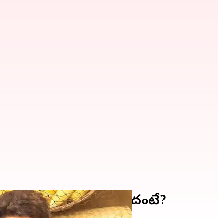
 ఎప్పుడు టెలిక్యాస్ట్ కానుందంటే?