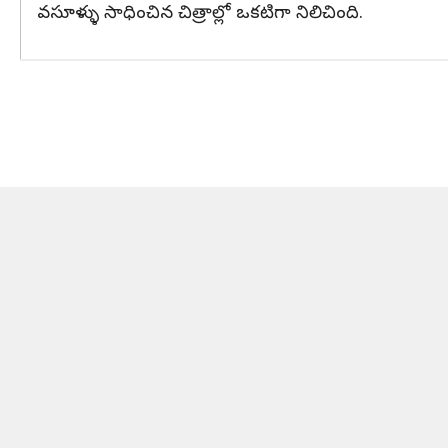
వసూళ్ళు సాధించిన చిత్రాల్లో ఒకటిగా నిలిచింది.