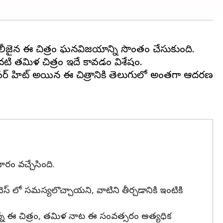
ా రిలీజైన ఈ చిత్రం ఘనవిజయాన్ని సొంతం చేసుకుంది.
ొదటి తమిళ చిత్రం ఇదే కావడం విశేషం.
పర్ హిట్ అయిన ఈ చిత్రానికి తెలుగులో అంతగా ఆదరణ
రం వచ్చేసింది.
ెస్ లో సమస్యలొచ్చాయని, వాటిని తీర్చడానికి ఇంటికి
ున్న ఈ చిత్రం, తమిళ నాట ఈ సంవత్సరం అత్యధిక