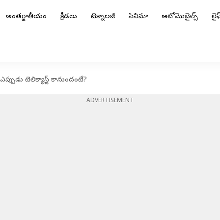
అంతర్జాతీయం
క్రీడలు
టెక్నాలజీ
సినిమా
ఆటోమొబైల్స్
లైఫ్
 ఎప్పుడు టెలిక్యాస్ట్ కానుందంటే?
ADVERTISEMENT