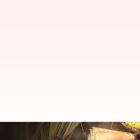
టీవీల్లోకి వచ్చేస్తున్న విజయ్ వారసుడు: