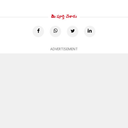
మీరు పూర్తి చేశారు
ADVERTISEMENT