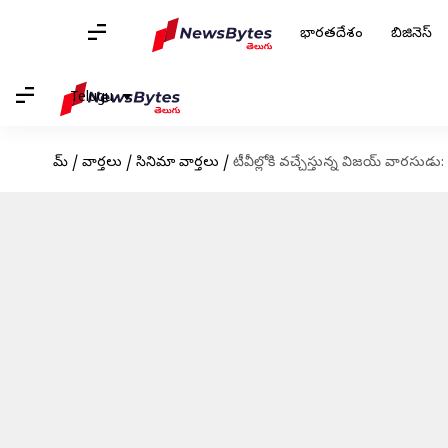
భారతదేశం
బిజినెస్
Telugu
హోమ్
/
వార్తలు
/
సినిమా వార్తలు
/
టీవీల్లోకి వచ్చేస్తున్న విజయ్ వారసుడు: