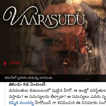
వ్రాసిన వారు
Jun 19, 2023
01:05 pm
Sriram Pranateja
ఈ వార్తాకథనం ఏంటి
తలపతి విజయ్ నటించిన తాజా చిత్రం వారసుడు, బాక్సాఫీసు
తెలుగు దర్శకుడు వంశీ పైడిపల్లి తెరకెక్కించిన ఈ చిత్రాన్
తమిళంలో వారిసు అనే పేరుతో రూపొందిన ఈ చిత్రం, 
దక్కలేదు.
Details
ఏ ఛానల్ లో టెలిక్యాస్ట్ కానుందంటే?
జెమిని టీవీలో జూన్ 25వ తేదీన సాయంత్రం 6గంటలకు వారసు
జెమినీలో ప్రసారం కానున్న వారసుడు
వారసుడు కథ ఏంటంటే:
ధనవంతుల కుటుంబంలో పుట్టిన హీరో, ఆ ఇంట్లో పరిస్థితులకు
వస్తాడు? ఆ సమస్యలను తీర్చాడా? ఆ సమస్యలు ఎవరు సృష్
రష్మిక మందన్న
హీరోయిన్ గా కనిపించిన ఈ సినిమాకు సంగ