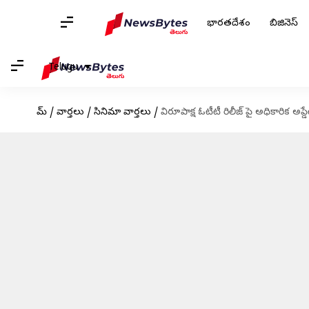
భారతదేశం
బిజినెస్
Telugu
హోమ్
/
వార్తలు
/
సినిమా వార్తలు
/
విరూపాక్ష ఓటీటీ రిలీజ్ పై అధికారిక అప్డే