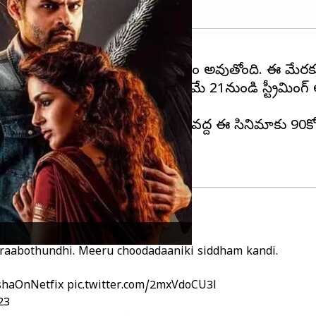
్రం
విరూపాక్ష
, ఓటీటీ విడుదలకు సిద్ధం అవుతోంది. ఈ మేరకు నె
ూడటానికి సిద్ధంగా ఉండాలని, మే 21నుండి స్ట్రీమింగ్ 
ు ఓటీటీలోకి వచ్చేస్తోంది. బాక్సాఫీసు వద్ద ఈ సినిమాకు 90కో
aabothundhi. Meeru choodadaaniki siddham kandi.
shaOnNetfix
pic.twitter.com/2mxVdoCU3l
23