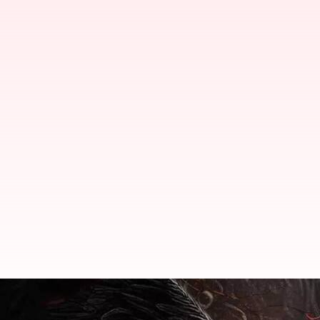
విరూపాక్ష ఓటీటీ రిలీజ్ పై అధికారిక అప్డే