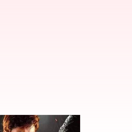
ట్: స్ట్రీమింగ్ ఎక్కడంటే