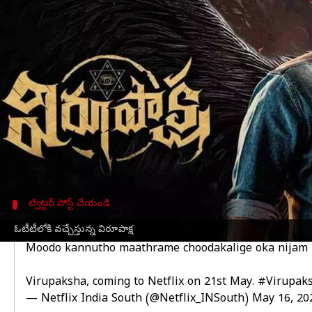
వ్రాసిన వారు
May 16, 2023
02:39 pm
Sriram Pranateja
ఈ వార్తాకథనం ఏంటి
సాయి ధరమ్ తేజ్
, సంయుక్తా మీనన్ జంటగా నటించిన చిత
మూడవ కన్నుతో మాత్రమే చూడగలిగే నిజం రాబోతుందని, చ
పెట్టింది నెట్ ఫ్లిక్స్.
ఏప్రిల్ 21వ తేదీన రిలీజైన విరూపాక్ష, సరిగ్గా నెలరోజులక
మళయాలం భాషల్లో కూడా రిలీజైంది ఈ సినిమా.
ట్విట్టర్ పోస్ట్ చేయండి
ఓటీటీలోకి వచ్చేస్తున్న విరూపాక్ష
ఓటీటీలోకి వచ్చేస్తున్న విరూపాక్ష
Moodo kannutho maathrame choodakalige oka nijam r
Virupaksha, coming to Netflix on 21st May.
#Virupak
— Netflix India South (@Netflix_INSouth)
May 16, 20