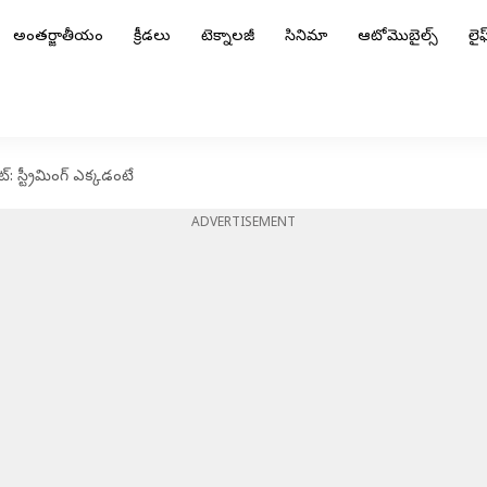
అంతర్జాతీయం
క్రీడలు
టెక్నాలజీ
సినిమా
ఆటోమొబైల్స్
లైఫ్
ట్: స్ట్రీమింగ్ ఎక్కడంటే
ADVERTISEMENT