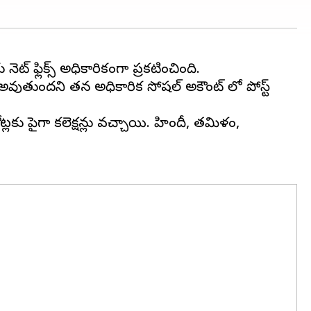
ట్ ఫ్లిక్స్ అధికారికంగా ప్రకటించింది.
అవుతుందని తన అధికారిక సోషల్ అకౌంట్ లో పోస్ట్
ట్లకు పైగా కలెక్షన్లు వచ్చాయి. హిందీ, తమిళం,