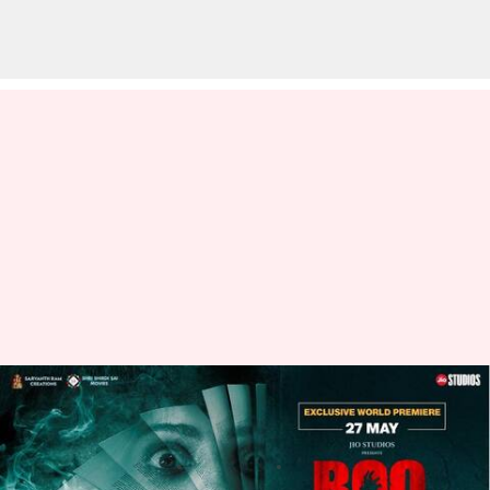
విశ్వక్ సేన్, రకుల్ ప్రీత్ జంటగా బూ
మూవీ: డైరెక్టుగా ఓటీటీలో రిలీజ్
వ్రాసిన వారు
May 24, 2023
10:09 am
Sriram Pranateja