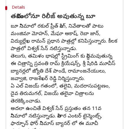
Details
తమిళంలోనూ రిలీజ్ అవుతున్న బూ
బూ సినిమాలో రకుల్ ప్రీత్ సింగ్, నివేతాలతో పాటు
మంజిమా మోహన్, మేఘా ఆకాష్, రెబా జాన్,
విద్యుల్లేఖ రామన్ ప్రధాన పాత్రల్లో కనిపిస్తున్నారు. కీలక
పాత్రలో విశ్వక్ సేన్ నటిస్తున్నాడు.
తెలుగు, తమిళం భాషల్లో స్ట్రీమింగ్ కు సిద్ధమవుతున్న
ఈ చిత్రాన్ని స్రవంతి రామ్ క్రియేషన్స్, శ్రీ షిరిడి మూవీస్
బ్యానర్లలో జ్యోతి దేశ్ పాండే, రామాంజనేయులు,
జవ్వాజి, రాజశేఖర్ రెడ్డి నిర్మిస్తున్నారు.
ఏ ఎల్ విజయ్ గతంలో, తలైవి, మదరాసుపట్టణం,
దైవ తిరుమగల్, విజయ్ తలైవా చిత్రాలను
తెరకెక్కించాడు.
అదలా ఉంచితే విశ్వక్ సేన్ ప్రస్తుతం తన 11వ
సినిమాలో నటిస్తున్నాడు. సితార ఎంటర్ టైన్మెంట్స్,
ఫార్ఛూన్ ఫోర్ సినిమాస్ బ్యానర్ లో ఈ మూవీ