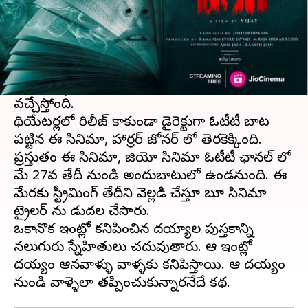
ఈ వార్తాకథనం ఏంటి
విశ్వక్ సేన్
, రకుల్ ప్రీత్, నివేతా పేతురాజ్ నటించిన బూ
సినిమా గురించి చాలామందికి తెలియదు. ఏ ఎల్
విజయ్ దర్శకత్వం వహించిన ఈ సినిమా,
ఓటీటీ
లోకి
వచ్చేస్తోంది.
థియేటర్లలో రిలీజ్ కాకుండా డైరెక్టుగా ఓటీటీ బాట
పట్టిన ఈ సినిమా, హార్రర్ జోనర్ లో తెరకెక్కింది.
ప్రస్తుతం ఈ సినిమా, జియో సినిమా ఓటీటీ ఛానల్ లో
మే 27వ తేదీ నుండి అందుబాటులో ఉండనుంది. ఈ
మేరకు స్ట్రీమింగ్ తేదీని వెల్లడి చేస్తూ బూ సినిమా
ట్రైలర్ ను విడుదల చేసారు.
ఒకానొక ఇంట్లో కనిపించిన దయ్యాల పుస్తకాన్ని
నలుగురు స్నేహితులు చదువుతారు. ఆ ఇంట్లో
దయ్యం ఆనవాళ్ళు వాళ్ళకు కనిపిస్తాయి. ఆ దయ్యం