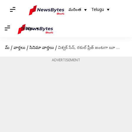
మరింత
Telugu
Telugu
హోమ్
/
వార్తలు
/
సినిమా వార్తలు
/
విశ్వక్ సేన్, రకుల్ ప్రీత్ జంటగా బూ మూవీ: డైరెక్టుగా ఓటీటీలో రిలీజ్
ADVERTISEMENT