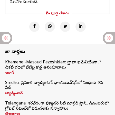
రూపొందుతోంది.
మీరు పూర్తి చేశారు
తాజా వార్తలు
Khamenei-Masoud Pezeshkian: మొజ్తాబా ఖమేనీయేనా..?
చీకటి గదిలో భేటీపై కొత్త అనుమానాలు
ఇరాన్
Sindhu: ప్రపంచ బ్యాడ్మింటన్‌ ఛాంపియన్‌షిప్‌లో సింధుకు 9వ
సీడ్
బ్యాడ్మింటన్
Telangana: శరవేగంగా ఫ్యూచర్ సిటీ మాస్టర్ ప్లాన్.. డిసెంబరులో
గ్లోబల్‌ సమిట్‌లో విడుదలకు సన్నాహాలు
తెలంగాణ