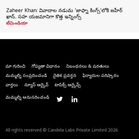
Zaheer Khan: వివాదాల నడుమ 'జాఫ్నా కింగ్స్'లోకి జహీర్
ఖాన్.. సహ యజమానిగా కొత్త ఇన్నింగ్స్
టీమిండియా
మా గురించి
గోప్యతా విధానం
నిబంధనలు & షరతులు
మమ్మల్ని సంప్రదించండి
నైతిక ప్రవర్తన
ఫిర్యాదుల పరిష్కారం
వార్తలు
న్యూస్ ఆర్కైవ్
టాపిక్స్ ఆర్కైవ్స్
మమ్మల్ని అనుసరించండి
All rights reserved © Candela Labs Private Limited 2026