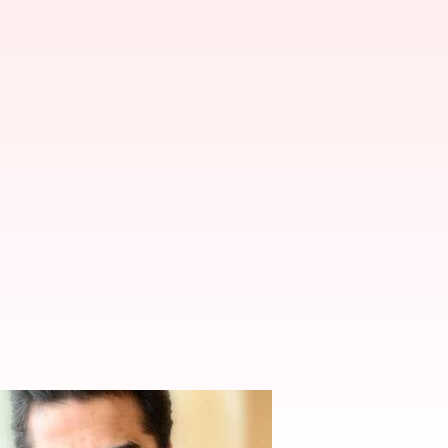
్వక్ సేన్ కామెంట్లు