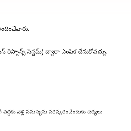
 అందించేవారు.
్పాన్స్‌ సిస్టమ్‌) ద్వారా ఎంపిక చేసుకోవచ్చు.
బోగీ వద్దకు వెళ్లి సమస్యను పరిష్కరించేందుకు చర్యలు