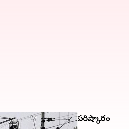
ైన్‌.. ప్రతి సమస్యకు ఒకే పరిష్కారం