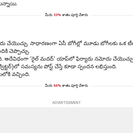
ున్నాయి.
మీరు
33%
శాతం పూర్తి చేశారు
్యాదు చేయొచ్చు. సాధారణంగా ఏసీ బోగీల్లో మూడు బోగీలకు ఒక 
ికి చెప్పొచ్చు.
ి. అదేవిధంగా 'రైల్‌ మదద్‌' యాప్‌లో ఫిర్యాదు నమోదు చేయొచ్చు
ట్విట్టర్‌)లో సమస్యను పోస్ట్‌ చేస్తే కూడా స్పందన లభిస్తుంది.
లోకి వచ్చింది.
మీరు
66%
శాతం పూర్తి చేశారు
ADVERTISEMENT