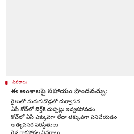
వివరాలు
ఈ అంశాలపై సహాయం పొందవచ్చు:
రైలులో మరుగుదొడ్లలో దుర్వాసన
ఏసీ కోచ్‌లో బెర్త్‌కి దుప్పట్లు ఇవ్వకపోవడం
కోచ్‌లో ఏసీ ఎక్కువగా లేదా తక్కువగా పనిచేయడం
అత్యవసర పరిస్థితులు
రైళ్ల రాకపోకల వివరాలు