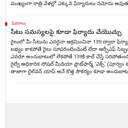
ముఖ్యంగా రాత్రి వేళల్లో ఎక్కువ ఫిర్యాదులు నమోదు అవుత
వివరాలు
సీటు సమస్యలపై కూడా ఫిర్యాదు చేయొచ్చు
రైలులో మీ సీటును ఎవరైనా ఆక్రమించినా 139 ద్వారా ఫిర
లభ్యం కాకపోతే రైలు సూపరింటెండెంట్‌ లేదా ఆర్పీఎఫ్‌ సిబ్బంద
ఎవరూ అందుబాటులో లేకపోతే 139కి కాల్‌ చేస్తే సరిపోతుంద
రైల్వే అధికారిక సోషల్‌ మీడియా ప్లాట్‌ఫార్మ్‌ 'ఎక్స్‌' (పూర్వం 
తాజాగా రైల్‌వన్‌ యాప్‌ అనే కొత్త సౌకర్యం కూడా అందుబాటు