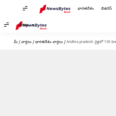
భారతదేశం
బిజినెస్
Telugu
హోమ్
/
వార్తలు
/
భారతదేశం వార్తలు
/
Andhra pradesh: రైళ్లలో 139 హెల్ప