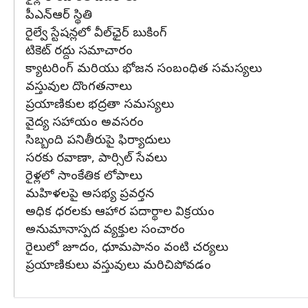
పీఎన్‌ఆర్‌ స్థితి
రైల్వే స్టేషన్లలో వీల్‌ఛైర్‌ బుకింగ్‌
టికెట్‌ రద్దు సమాచారం
క్యాటరింగ్‌ మరియు భోజన సంబంధిత సమస్యలు
వస్తువుల దొంగతనాలు
ప్రయాణికుల భద్రతా సమస్యలు
వైద్య సహాయం అవసరం
సిబ్బంది పనితీరుపై ఫిర్యాదులు
సరకు రవాణా, పార్సిల్‌ సేవలు
రైళ్లలో సాంకేతిక లోపాలు
మహిళలపై అసభ్య ప్రవర్తన
అధిక ధరలకు ఆహార పదార్థాల విక్రయం
అనుమానాస్పద వ్యక్తుల సంచారం
రైలులో జూదం, ధూమపానం వంటి చర్యలు
ప్రయాణికులు వస్తువులు మరిచిపోవడం