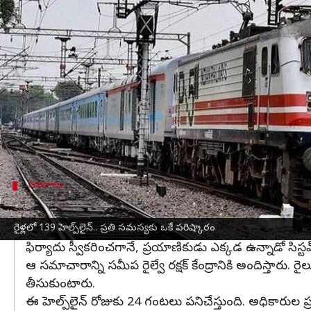
వ్రాసిన వారు
Sep 04, 2025
09:03 am
Sirish Praharaju
ఈ వార్తాకథనం ఏంటి
ఒకప్పుడు రైల్లో ప్రయాణిస్తుంటే ఏదైనా ఇబ్బంది ఎదురైతే
ఆ తరువాత కాలంలో, ఒక్కో సమస్యను చెప్పడానికి వేరువేర
కానీ ఇప్పుడు పరిస్థితి మారింది. ఏ సమస్య ఉన్నా, చెప్పడా
ఈ సౌకర్యం 12 భారతీయ భాషల్లో లభ్యమవుతోంది. ప్రయాణిక
వివరాలు
ఇది ఎలా పనిచేస్తుంది?
రైళ్లలో 139 హెల్ప్‌లైన్‌.. ప్రతి సమస్యకు ఒకే పరిష్కారం
ప్రయాణికులు 139కి డయల్‌ చేసిన వెంటనే కాల్‌ కంట్రోల్‌ రూమ
ఫిర్యాదు స్వీకరించగానే, ప్రయాణికుడు ఎక్కడ ఉన్నాడో సిస్టమ్‌ ద
ఆ సమాచారాన్ని సమీప రైల్వే రక్షక్‌ కేంద్రానికి అందిస్తారు. 
తీసుకుంటారు.
ఈ హెల్ప్‌లైన్‌ రోజుకు 24 గంటలు పనిచేస్తుంది. అధికారుల ప్ర