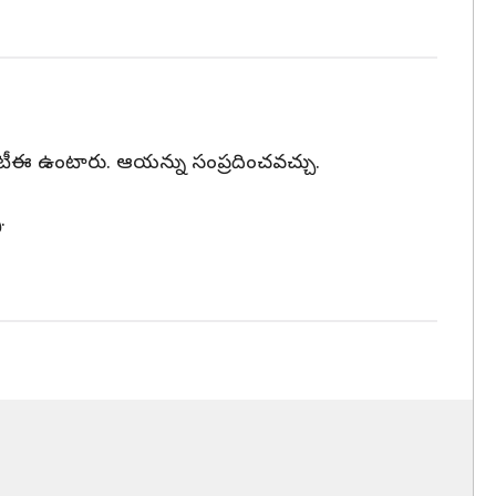
టీటీఈ ఉంటారు. ఆయన్ను సంప్రదించవచ్చు.
.