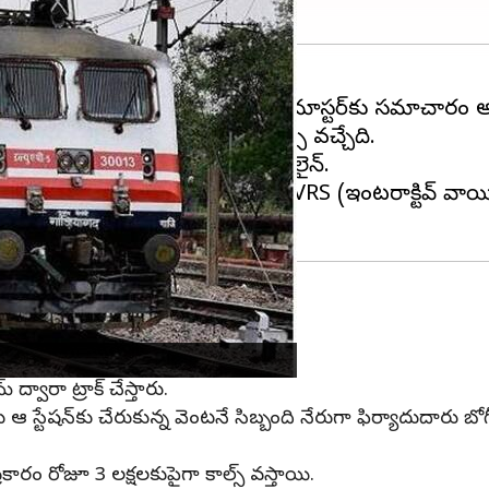
, ప్రయాణికులు తరువాత వచ్చే స్టేషన్‌ మాస్టర్‌కు సమాచారం
ుగా ఉన్న నంబర్లకు ఫోన్‌ చేయాల్సి వచ్చేది.
నికి ఒకటే నంబరు ఉంది. 139 హెల్ప్‌లైన్‌.
ులు తమకు నచ్చిన భాషలో IVRS (ఇంటరాక్టివ్‌ వాయిస్‌ రెస
్‌కి చేరుతుంది.
్వారా ట్రాక్‌ చేస్తారు.
రైలు ఆ స్టేషన్‌కు చేరుకున్న వెంటనే సిబ్బంది నేరుగా ఫిర్యాదుదారు 
కారం రోజూ 3 లక్షలకుపైగా కాల్స్‌ వస్తాయి.