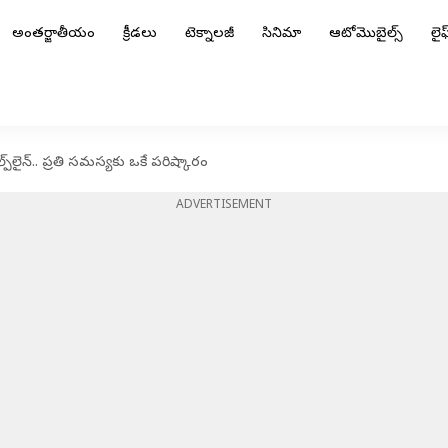
అంతర్జాతీయం
క్రీడలు
టెక్నాలజీ
సినిమా
ఆటోమొబైల్స్
లైఫ్
్‌లైన్‌.. ప్రతి సమస్యకు ఒకే పరిష్కారం
ADVERTISEMENT