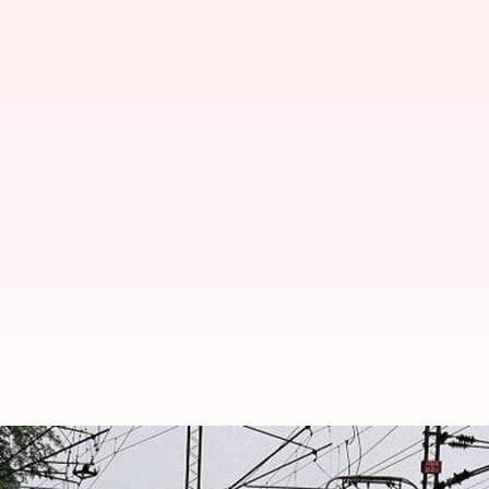
Andhra pradesh: రైళ్లలో 139 హెల్ప్‌ల