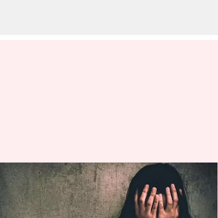
Tamilnadu: రథోత్సవంలో
పాల్గొనేందుకు వెళ్లిన మైనర్ బాలికపై
సామూహిక అత్యాచారం.. ఏడుగురు