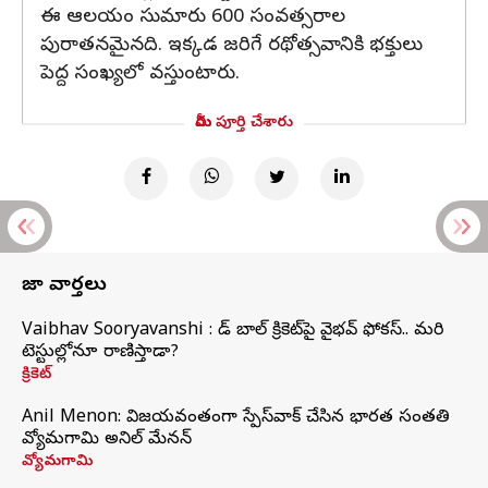
ఈ ఆలయం సుమారు 600 సంవత్సరాల
పురాతనమైనది. ఇక్కడ జరిగే రథోత్సవానికి భక్తులు
పెద్ద సంఖ్యలో వస్తుంటారు.
మీరు పూర్తి చేశారు
తాజా వార్తలు
Vaibhav Sooryavanshi : రెడ్ బాల్ క్రికెట్‌పై వైభవ్ ఫోకస్.. మరి
టెస్టుల్లోనూ రాణిస్తాడా?
క్రికెట్
Anil Menon: విజయవంతంగా స్పేస్‌వాక్‌ చేసిన భారత సంతతి
వ్యోమగామి అనిల్‌ మేనన్
వ్యోమగామి