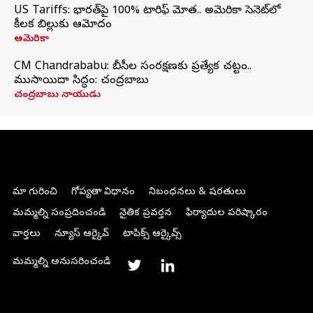
US Tariffs: భారత్‌పై 100% టారిఫ్‌ మోత.. అమెరికా సెనెట్‌లో
కీలక బిల్లుకు ఆమోదం
అమెరికా
CM Chandrababu: బీసీల సంరక్షణకు ప్రత్యేక చట్టం..
ముసాయిదా సిద్ధం: చంద్రబాబు
చంద్రబాబు నాయుడు
మా గురించి
గోప్యతా విధానం
నిబంధనలు & షరతులు
మమ్మల్ని సంప్రదించండి
నైతిక ప్రవర్తన
ఫిర్యాదుల పరిష్కారం
వార్తలు
న్యూస్ ఆర్కైవ్
టాపిక్స్ ఆర్కైవ్స్
మమ్మల్ని అనుసరించండి