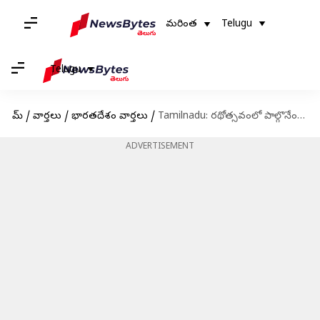
మరింత
Telugu
Telugu
హోమ్
/
వార్తలు
/
భారతదేశం వార్తలు
/
Tamilnadu: రథోత్సవంలో పాల్గొనేందుకు వెళ్లిన మైనర్ బాలికపై సామూహిక అత్యాచారం.. ఏడుగురు నిందితులు అరెస్ట్
ADVERTISEMENT