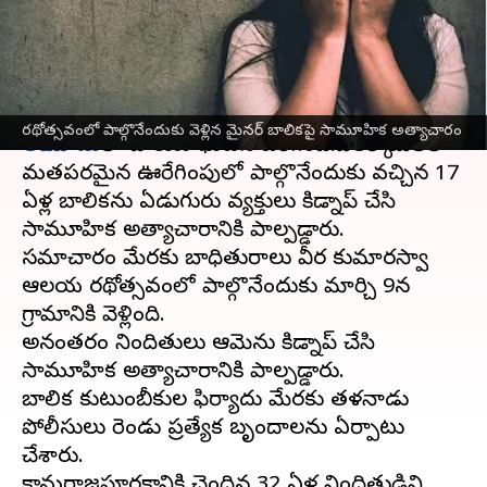
నిందితులు అరెస్ట్
వ్రాసిన వారు
Mar 13, 2024
09:09 am
Sirish Praharaju
ఈ వార్తాకథనం ఏంటి
రథోత్సవంలో పాల్గొనేందుకు వెళ్లిన మైనర్ బాలికపై సామూహిక అత్యాచారం
తమిళనాడు
లో దారుణ ఘటన జరిగింది.వెలక్కావిల్‌లో
మతపరమైన ఊరేగింపులో పాల్గొనేందుకు వచ్చిన 17
ఏళ్ల బాలికను ఏడుగురు వ్యక్తులు కిడ్నాప్ చేసి
సామూహిక అత్యాచారానికి పాల్పడ్డారు.
సమాచారం మేరకు బాధితురాలు వీర కుమారస్వామి
ఆలయ రథోత్సవంలో పాల్గొనేందుకు మార్చి 9న
గ్రామానికి వెళ్లింది.
అనంతరం నిందితులు ఆమెను కిడ్నాప్ చేసి
సామూహిక అత్యాచారానికి పాల్పడ్డారు.
బాలిక కుటుంబీకుల ఫిర్యాదు మేరకు తమిళనాడు
పోలీసులు రెండు ప్రత్యేక బృందాలను ఏర్పాటు
చేశారు.
కామరాజపూరకానికి చెందిన 32 ఏళ్ల నిందితుడిని,