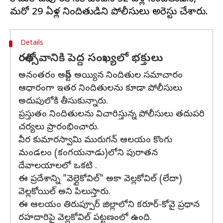
Details
రథోత్సవానికి పెద్ద సంఖ్యలో భక్తులు
అనంతరం అరెస్ట్ అయ్యిన నిందితుల సమాచారం
ఆధారంగా ఇతర నిందితులను కూడా పోలీసులు
అదుపులోకి తీసుకున్నారు.
ప్రస్తుతం నిందితులను విచారిస్తున్న పోలీసులు తదుపరి
చర్యలు ప్రారంభించారు.
వీర కుమారస్వామి మురుగన్ ఆలయం కొంగు
మండలం (కంగయనాడు)లోని పురాతన
దేవాలయాలలో ఒకటి .
ఈ ప్రదేశాన్ని "వెల్లైకోవిల్" అకా వెల్లకోవిల్ (లేదా)
వెల్లకోయిల్ అని పిలుస్తారు.
ఈ ఆలయం తిరుప్పూర్ జిల్లాలోని కరూర్-కోవై ప్రధాన
రహదారిపై వెల్లకోవిల్ పట్టణంలో ఉంది.