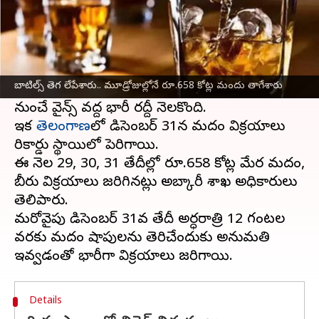
ఈ వార్తాకథనం ఏంటి
న్యూ ఇయర్ వేడుకలు అంటే మామూలుగా ఉండదు.
మందు సుక్కతో పాటు ముక్క కూడా ఉండాల్సిందే.
బాటిల్స్ తెగ లేపేశారు.. మూడ్రోజుల్లోనే రూ.658 కోట్ల మందు తాగేశారు
ఈసారి డిసెంబర్ 31 ఆదివారం కావడంతో మధ్యాహ్నం
నుంచే వైన్స్ వద్ద భారీ రద్దీ నెలకొంది.
ఇక
తెలంగాణ
లో డిసెంబర్ 31న మద్యం విక్రయాలు
రికార్డు స్థాయిలో పెరిగాయి.
ఈ నెల 29, 30, 31 తేదీల్లో రూ.658 కోట్ల మేర మద్యం,
బీరు విక్రయాలు జరిగినట్లు అబ్కారీ శాఖ అధికారులు
తెలిపారు.
మరోవైపు డిసెంబర్ 31వ తేదీ అర్ధరాత్రి 12 గంటల
వరకు మద్యం షాపులను తెరిచేందుకు అనుమతి
Details