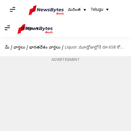
మరింత
Telugu
Telugu
హోమ్
/
వార్తలు
/
భారతదేశం వార్తలు
/
Liquor: మూడ్రోజుల్లోనే రూ.658 కోట్ల మందు తాగేశారు
ADVERTISEMENT