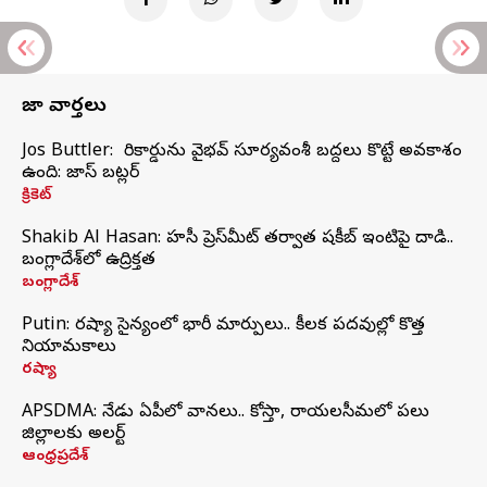
తాజా వార్తలు
Jos Buttler: నా రికార్డును వైభవ్ సూర్యవంశీ బద్దలు కొట్టే అవకాశం
ఉంది: జాస్ బట్లర్
క్రికెట్
Shakib Al Hasan: హసీనా ప్రెస్‌మీట్‌ తర్వాత షకీబ్‌ ఇంటిపై దాడి..
బంగ్లాదేశ్‌లో ఉద్రిక్తత
బంగ్లాదేశ్
Putin: రష్యా సైన్యంలో భారీ మార్పులు.. కీలక పదవుల్లో కొత్త
నియామకాలు
రష్యా
APSDMA: నేడు ఏపీలో వానలు.. కోస్తా, రాయలసీమలో పలు
జిల్లాలకు అలర్ట్
ఆంధ్రప్రదేశ్