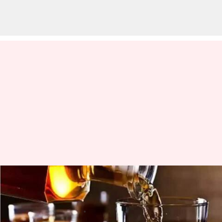
Liquor: మూడ్రోజుల్లోనే రూ.658 కోట్ల
మందు తాగేశారు
వ్రాసిన వారు
Jan 01, 2024
12:38 pm
Jayachandra Akuri