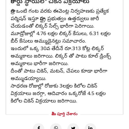
రికార్డు స్థాయిలో చికెన్ విక్రయాలు
రాత్రి ఒంటి గంట వరకు ఈవెంట్ల నిర్వహణకు ప్రత్యేక
పర్మిషన్ ఇస్తూ రాష్ట్ర ప్రభుత్వం ఉత్తర్వులు జారీ
చేయడంతో లిక్కర్ సేల్స్ భారీగా పెరిగాయి.
మూడ్రోజుల్లో 4.76 లక్షల లిక్కర్ కేసులు, 6.31 లక్షల
బీర్ కేసులు అమ్ముడైనట్లు సమాచారం.
ఇందులో ఒక్క 30వ తేదీనే రూ.313 కోట్ల లిక్కర్
అమ్మకాలు జరిగాయి. లిక్కర్ తో పాటు కూల్ డ్రింక్స్
అమ్మకాలు భారీగా జరిగాయి.
దీంతో పాటు చికెన్, మటన్, చేపలు కూడా భారీగా
అమ్ముడయ్యాయి.
సాధరణ రోజుల్లో రోజుకు 3లక్షల కిలోల చికెన్
విక్రయాలు జరగ్గా, ఆదివారం ఒక్కరోజే 4.5 లక్షల
కిలోల చికెన్ విక్రయాలు జరిగాయి.
మీరు పూర్తి చేశారు