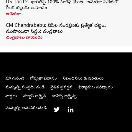
US Tariffs: భారత్‌పై 100% టారిఫ్‌ మోత.. అమెరికా సెనెట్‌లో
కీలక బిల్లుకు ఆమోదం
అమెరికా
CM Chandrababu: బీసీల సంరక్షణకు ప్రత్యేక చట్టం..
ముసాయిదా సిద్ధం: చంద్రబాబు
చంద్రబాబు నాయుడు
మా గురించి
గోప్యతా విధానం
నిబంధనలు & షరతులు
మమ్మల్ని సంప్రదించండి
నైతిక ప్రవర్తన
ఫిర్యాదుల పరిష్కారం
వార్తలు
న్యూస్ ఆర్కైవ్
టాపిక్స్ ఆర్కైవ్స్
మమ్మల్ని అనుసరించండి