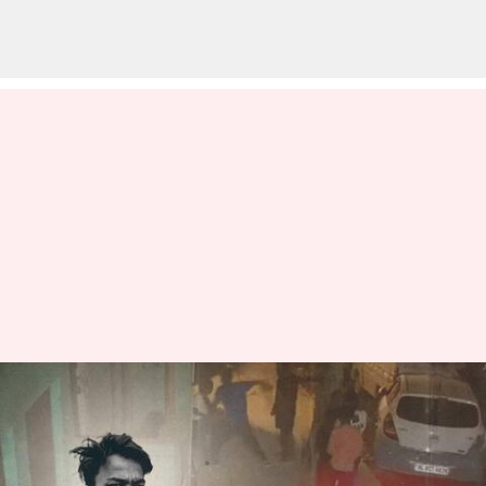
దిల్లీ హత్య కేసులో ట్విస్ట్; ప్రియుడిని
బొమ్మ తుపాకీతో బెదిరించిన బాలిక
వ్రాసిన వారు
May 30, 2023
11:39 am
Stalin