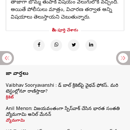
తాజాగా బొమ్మ తుపాకీ విషయం వెలుగులోకి వచ్చింది.
అయితే పోలీసులు మాత్రం, విచారణ తర్వాత అన్ని
విషయాలు తెలుస్తాయని చెబుతున్నారు.
మీరు పూర్తి చేశారు
తాజా వార్తలు
Vaibhav Sooryavanshi : రెడ్ బాల్ క్రికెట్‌పై వైభవ్ ఫోకస్.. మరి
టెస్టుల్లోనూ రాణిస్తాడా?
క్రికెట్
Anil Menon: విజయవంతంగా స్పేస్‌వాక్‌ చేసిన భారత సంతతి
వ్యోమగామి అనిల్‌ మేనన్
వ్యోమగామి