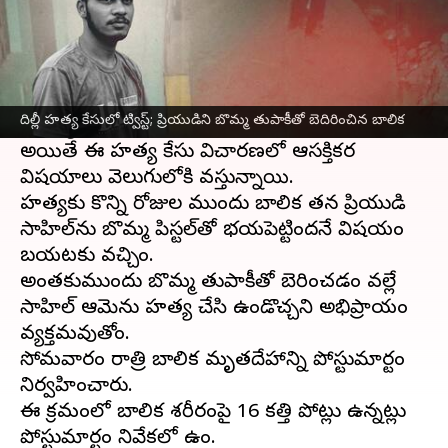
ఈ వార్తాకథనం ఏంటి
దిల్లీ
లోని షహబాద్‌లో తన ప్రియుడి చేతిలో 16ఏళ్ల
బాలిక దారుణ
హత్య
కు గురైన సంఘటన
దిల్లీ హత్య కేసులో ట్విస్ట్; ప్రియుడిని బొమ్మ తుపాకీతో బెదిరించిన బాలిక
దేశవ్యాప్తంగా సంచలనంగా మారింది.
అయితే ఈ హత్య కేసు విచారణలో ఆసక్తికర
విషయాలు వెలుగులోకి వస్తున్నాయి.
హత్యకు కొన్ని రోజుల ముందు బాలిక తన ప్రియుడి
సాహిల్‌ను బొమ్మ పిస్టల్‌తో భయపెట్టిందనే విషయం
బయటకు వచ్చింది.
అంతకుముందు బొమ్మ తుపాకీతో బెదిరించడం వల్లే
సాహిల్ ఆమెను హత్య చేసి ఉండొచ్చని అభిప్రాయం
వ్యక్తమవుతోంది.
సోమవారం రాత్రి బాలిక మృతదేహాన్ని పోస్టుమార్టం
నిర్వహించారు.
ఈ క్రమంలో బాలిక శరీరంపై 16 కత్తి పోట్లు ఉన్నట్లు