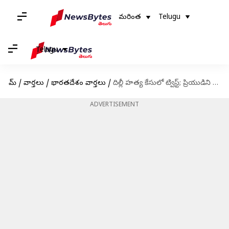
మరింత
Telugu
Telugu
హోమ్
/
వార్తలు
/
భారతదేశం వార్తలు
/
దిల్లీ హత్య కేసులో ట్విస్ట్; ప్రియుడిని బొమ్మ తుపాకీతో బెదిరించిన బాలిక
ADVERTISEMENT