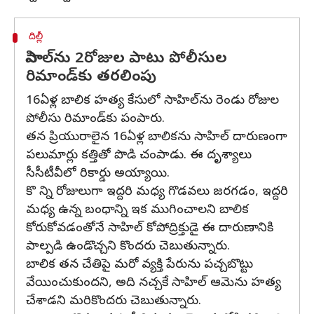
దిల్లీ
సాహిల్‌ను 2రోజుల పాటు పోలీసుల
రిమాండ్‌కు తరలింపు
16ఏళ్ల బాలిక హత్య కేసులో సాహిల్‌‌ను రెండు రోజుల
పోలీసు రిమాండ్‌కు పంపారు.
తన ప్రియురాలైన 16ఏళ్ల బాలికను సాహిల్ దారుణంగా
పలుమార్లు కత్తితో పొడి చంపాడు. ఈ దృశ్యాలు
సీసీటీవీలో రికార్డు అయ్యాయి.
కొ న్ని రోజులుగా ఇద్దరి మధ్య గొడవలు జరగడం, ఇద్దరి
మధ్య ఉన్న బంధాన్ని ఇక ముగించాలని బాలిక
కోరుకోవడంతోనే సాహిల్ కోపోద్రిక్తుడై ఈ దారుణానికి
పాల్పడి ఉండొచ్చని కొందరు చెబుతున్నారు.
బాలిక తన చేతిపై మరో వ్యక్తి పేరును పచ్చబొట్టు
వేయించుకుందని, అది నచ్చకే సాహిల్ ఆమెను హత్య
చేశాడని మరికొందరు చెబుతున్నారు.