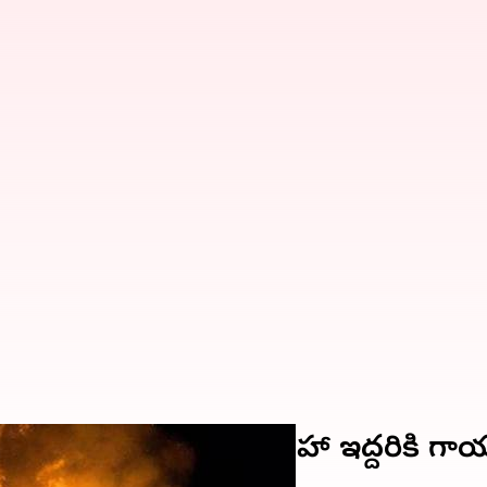
.. సీఆర్‌పీఎఫ్ జవాన్ సహా ఇద్దరికి గ