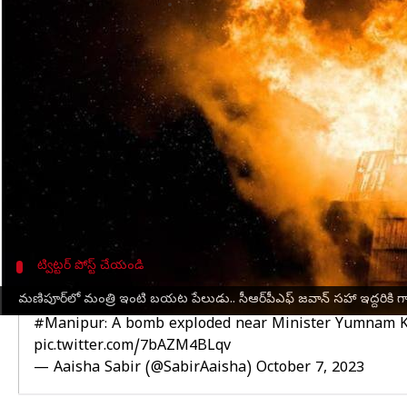
వ్రాసిన వారు
Oct 08, 2023
03:00 pm
Stalin
ఈ వార్తాకథనం ఏంటి
మణిపూర్
రాజధాని
ఇంఫాల్‌
లో మంత్రి నివాసం వెలుపల శన
ఈ బాంబు పేలుడు కారణంగా సెంట్రల్ రిజర్వ్ పోలీస్ ఫో
ఈ సంఘటన ఇంఫాల్ వెస్ట్ జిల్లాలో జరిగింది. మోటార్ స
బయట గ్రనేడ్‌ను పేల్చినట్లు వెల్లడించారు. ఈ సంఘటన ర
ఘటన జరిగిన వెంటనే ముఖ్యమంత్రి ఎన్ బీరేన్ సింగ్ ఘటనా
ట్విట్టర్ పోస్ట్ చేయండి
పేలుడు జరిగిన ప్రదేశాన్ని పరిశీలిస్తున్న పోలీసుల
మణిపూర్‌లో మంత్రి ఇంటి బయట పేలుడు.. సీఆర్‌పీఎఫ్ జవాన్ సహా ఇద్దరికి
#Manipur
: A bomb exploded near Minister Yumnam K
pic.twitter.com/7bAZM4BLqv
— Aaisha Sabir (@SabirAaisha)
October 7, 2023