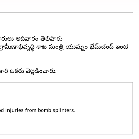
కారులు ఆదివారం తెలిపారు.
్రామీణాభివృద్ధి శాఖ మంత్రి యుమ్నం ఖేమ్‌చంద్ ఇంటి
 injuries from bomb splinters.