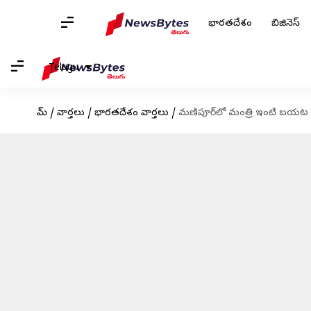
భారతదేశం
బిజినెస్
Telugu
హోమ్
/
వార్తలు
/
భారతదేశం వార్తలు
/
మణిపూర్‌లో మంత్రి ఇంటి బయట పే