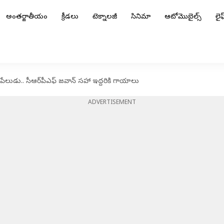
అంతర్జాతీయం
క్రీడలు
టెక్నాలజీ
సినిమా
ఆటోమొబైల్స్
లైఫ్
లుడు.. సీఆర్‌పీఎఫ్ జవాన్ సహా ఇద్దరికి గాయాలు
ADVERTISEMENT