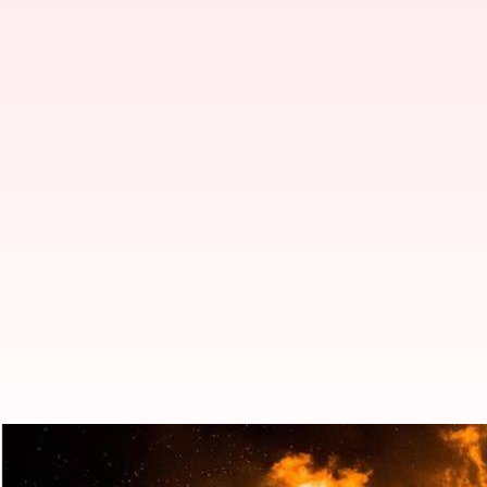
మణిపూర్‌లో మంత్రి ఇంటి బయట పేలుడు