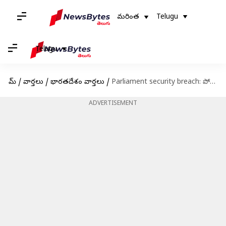
మరింత
Telugu
Telugu
హోమ్
/
వార్తలు
/
భారతదేశం వార్తలు
/
Parliament security breach: పోలీసుల అదుపులో ఇద్దరు అనుమానితులు.. 'సీన్‌ రీక్రియేషన్‌'కు ప్లాన్‌..!
ADVERTISEMENT