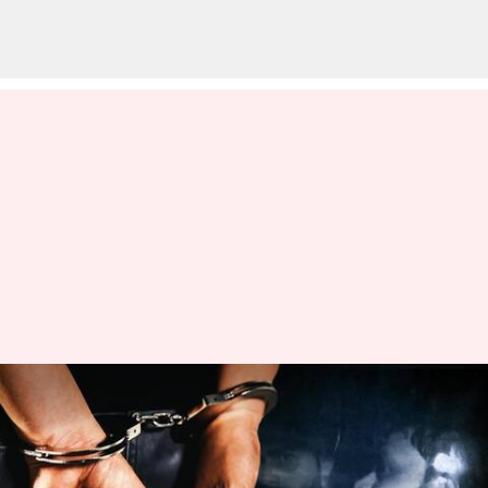
Parliament security breach:
పోలీసుల అదుపులో ఇద్దరు
అనుమానితులు.. 'సీన్‌ రీక్రియేషన్‌'కు