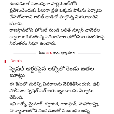
ఉండడంతో సులువుగా పార్లమెంట్‌లోకి
ప్రవేశించేందుకు వీలుగా ప్రతి ఒక్కరు పాస్‌ను ఏర్పాటు
చేసుకోవాలని లలిత్ దాడిలో పాల్గొన్న మిగతావారిని
కోరారు.
రాజస్థాన్‌లోని హోటల్ నుండి లలిత్ న్యూస్ ఛానెల్‌ల
ద్వారా జరుగుతున్న పరిణామాలు,పోలీసుల కదలికలపై
నిరంతరం నిఘా ఉంచారు.
మీరు
33%
శాతం పూర్తి చేశారు
Details
స్పెషల్ ఆర్డర్‌పైన లక్నోలో రెండు జతల
బూట్లు
ఈ కేసులో మరిన్ని వివరాలను వెలికితీసేందుకు, ఢిల్లీ
పోలీసుల స్పెషల్ సెల్ ఆరు బృందాలను ఏర్పాటు
చేసింది.
ఇవి లక్నో, మైసూర్, కర్ణాటక, రాజస్థాన్, మహారాష్ట్ర,
హర్యానాలలోని నిందితులతో సంబంధం ఉన్న