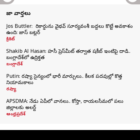
తాజా వార్తలు
Jos Buttler: నా రికార్డును వైభవ్ సూర్యవంశీ బద్దలు కొట్టే అవకాశం
ఉంది: జాస్ బట్లర్
క్రికెట్
Shakib Al Hasan: హసీనా ప్రెస్‌మీట్‌ తర్వాత షకీబ్‌ ఇంటిపై దాడి..
బంగ్లాదేశ్‌లో ఉద్రిక్తత
బంగ్లాదేశ్
Putin: రష్యా సైన్యంలో భారీ మార్పులు.. కీలక పదవుల్లో కొత్త
నియామకాలు
రష్యా
APSDMA: నేడు ఏపీలో వానలు.. కోస్తా, రాయలసీమలో పలు
జిల్లాలకు అలర్ట్
ఆంధ్రప్రదేశ్