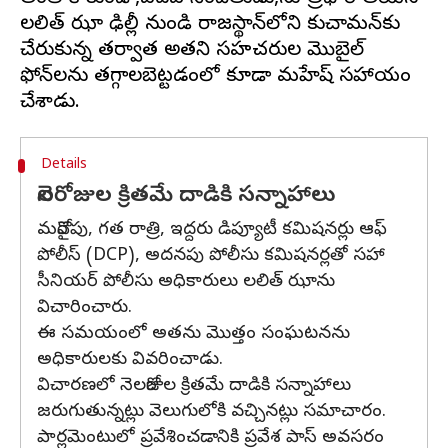
లలిత్ ఝా ఢిల్లీ నుండి రాజస్థాన్‌లోని కుచామన్‌కు
చేరుకున్న తర్వాత అతని సహచరుల మొబైల్
ఫోన్‌లను తగ్గాలబెట్టడంలో కూడా మహేష్ సహాయం
Details
నెలరోజుల క్రితమే దాడికి సన్నాహాలు
మరోవైపు, గత రాత్రి, ఇద్దరు డిప్యూటీ కమిషనర్లు ఆఫ్
పోలీస్ (DCP), అదనపు పోలీసు కమిషనర్లతో సహా
సీనియర్ పోలీసు అధికారులు లలిత్ ఝాను
విచారించారు.
ఈ సమయంలో అతను మొత్తం సంఘటనను
అధికారులకు వివరించాడు.
విచారణలో నెలరోజుల క్రితమే దాడికి సన్నాహాలు
జరుగుతున్నట్లు వెలుగులోకి వచ్చినట్లు సమాచారం.
పార్లమెంటులో ప్రవేశించడానికి ప్రవేశ పాస్ అవసరం