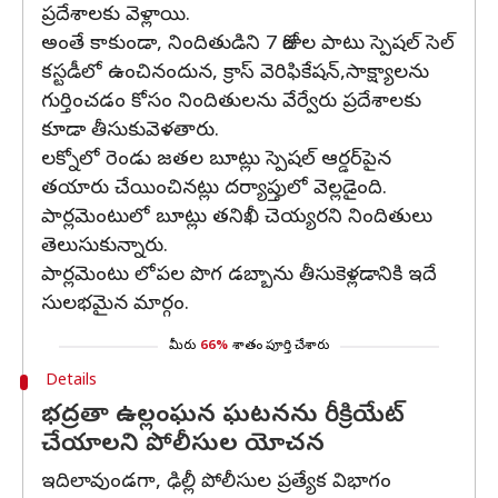
ప్రదేశాలకు వెళ్లాయి.
అంతే కాకుండా, నిందితుడిని 7 రోజుల పాటు స్పెషల్ సెల్
కస్టడీలో ఉంచినందున, క్రాస్ వెరిఫికేషన్,సాక్ష్యాలను
గుర్తించడం కోసం నిందితులను వేర్వేరు ప్రదేశాలకు
కూడా తీసుకువెళతారు.
లక్నోలో రెండు జతల బూట్లు స్పెషల్ ఆర్డర్‌పైన
తయారు చేయించినట్లు దర్యాప్తులో వెల్లడైంది.
పార్లమెంటులో బూట్లు తనిఖీ చెయ్యరని నిందితులు
తెలుసుకున్నారు.
పార్లమెంటు లోపల పొగ డబ్బాను తీసుకెళ్లడానికి ఇదే
సులభమైన మార్గం.
మీరు
66%
శాతం పూర్తి చేశారు
Details
భద్రతా ఉల్లంఘన ఘటనను రీక్రియేట్‌
చేయాలని పోలీసుల యోచన
ఇదిలావుండగా, ఢిల్లీ పోలీసుల ప్రత్యేక విభాగం