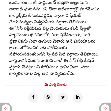
బుధవారం నాటి పార్లమెంట్ భద్రతా ఉల్లంఘన
అలజడి ఘటనను శని లేదా ఆదివారాల్లో పార్లమెంటు
కాంప్లెక్స్‌కు తీసుకువెళ్లడం ద్వారా రి క్రియట్
చేయనున్నట్లు విశ్వసనీయ వర్గాలు తెలిపాయి.
ఈ 'సీన్‌ రీక్రియేషన్‌ వల్ల నిందితులు కలర్ స్ప్రేతో
పార్లమెంటు భవనంలోకి ఎలా ప్రవేశించారు, వారి
ప్రణాళికను ఎలా అమలు చేశారు అనే విషయాలను
తెలుసుకోవడానికి ఇది పోలీసులకు
సహాయపడుతుందని స్పెషల్ సెల్ వర్గాలు తెలిపాయి.
వాస్తవానికి ఘటన జరిగిన నాడే ఈ సీన్‌ రీక్రియేషన్‌
ప్రక్రియ చేపట్టాలని పోలీసులు భావించినా.. సభా
కార్యకలాపాల వల్ల అది సాధ్యపడలేదు.
మీరు పూర్తి చేశారు