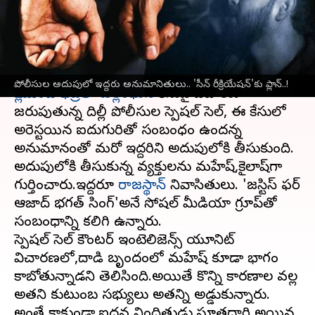
ప్లాన్‌..!
వ్రాసిన వారు
Dec 15, 2023
12:05 pm
Sirish Praharaju
ఈ వార్తాకథనం ఏంటి
పోలీసుల అదుపులో ఇద్దరు అనుమానితులు.. 'సీన్‌ రీక్రియేషన్‌'కు ప్లాన్‌..!
పార్లమెంట్ భద్రతా ఉల్లంఘన
కేసుపై విచారణ
జరుపుతున్న దిల్లీ పోలీసుల స్పెషల్ సెల్, ఈ కేసులో
అరెస్టయిన ఐదుగురితో సంబంధం ఉందన్న
అనుమానంతో మరో ఇద్దరిని అదుపులోకి తీసుకుంది.
అదుపులోకి తీసుకున్న వ్యక్తులను మహేష్,కైలాష్‌గా
గుర్తించారు.ఇద్దరూ
రాజస్థాన్
నివాసితులు. 'జస్టిస్ ఫర్
ఆజాద్ భగత్ సింగ్'అనే సోషల్ మీడియా గ్రూప్‌తో
సంబంధాన్ని కలిగి ఉన్నారు.
స్పెషల్ సెల్ కౌంటర్ ఇంటెలిజెన్స్ యూనిట్
విచారణలో,దాడి బృందంలో మహేష్ కూడా భాగం
కాబోతున్నాడని తెలిసింది.అయితే కొన్ని కారణాల వల్ల
అతని కుటుంబ సభ్యులు అతన్ని అడ్డుకున్నారు.
అంతే కాకుండా,ఐదవ నిందితుడు,సూత్రధారి అయిన