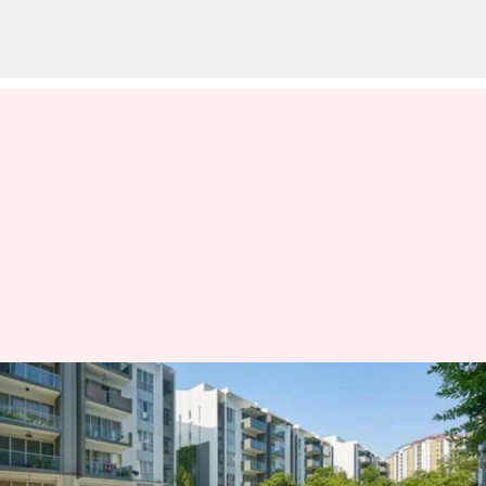
Bengaluru: బెంగళూరులో పెను
విషాదం.. హౌసింగ్ సొసైటీ స్విమ్మింగ్
పూల్ లో బాలిక మృతదేహం