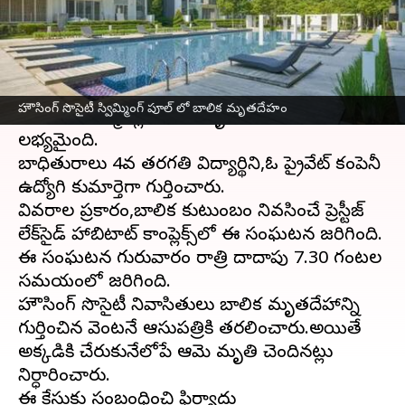
వ్రాసిన వారు
Dec 29, 2023
04:24 pm
Sirish Praharaju
ఈ వార్తాకథనం ఏంటి
బెంగళూరు
లోని ఓ నివాస సముదాయంలోని స్విమ్మింగ్
హౌసింగ్ సొసైటీ స్విమ్మింగ్ పూల్ లో బాలిక మృతదేహం
పూల్‌లో తొమ్మిదేళ్ల బాలిక మృతదేహం గురువారం
లభ్యమైంది.
బాధితురాలు 4వ తరగతి విద్యార్థిని,ఓ ప్రైవేట్‌ కంపెనీ
ఉద్యోగి కుమార్తెగా గుర్తించారు.
వివరాల ప్రకారం,బాలిక కుటుంబం నివసించే ప్రెస్టీజ్
లేక్‌సైడ్ హాబిటాట్ కాంప్లెక్స్‌లో ఈ సంఘటన జరిగింది.
ఈ సంఘటన గురువారం రాత్రి దాదాపు 7.30 గంటల
సమయంలో జరిగింది.
హౌసింగ్ సొసైటీ నివాసితులు బాలిక మృతదేహాన్ని
గుర్తించిన వెంటనే ఆసుపత్రికి తరలించారు.అయితే
అక్కడికి చేరుకునేలోపే ఆమె మృతి చెందినట్లు
నిర్ధారించారు.
ఈ కేసుకు సంబంధించి ఫిర్యాదు