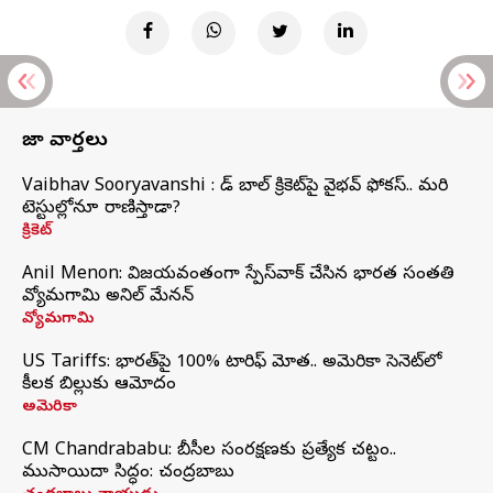
తాజా వార్తలు
Vaibhav Sooryavanshi : రెడ్ బాల్ క్రికెట్‌పై వైభవ్ ఫోకస్.. మరి
టెస్టుల్లోనూ రాణిస్తాడా?
క్రికెట్
Anil Menon: విజయవంతంగా స్పేస్‌వాక్‌ చేసిన భారత సంతతి
వ్యోమగామి అనిల్‌ మేనన్
వ్యోమగామి
US Tariffs: భారత్‌పై 100% టారిఫ్‌ మోత.. అమెరికా సెనెట్‌లో
కీలక బిల్లుకు ఆమోదం
అమెరికా
CM Chandrababu: బీసీల సంరక్షణకు ప్రత్యేక చట్టం..
ముసాయిదా సిద్ధం: చంద్రబాబు