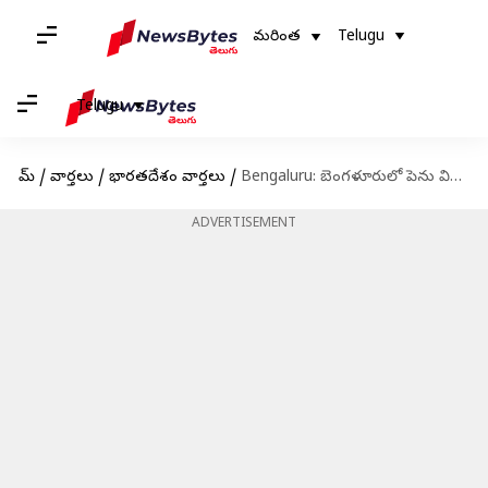
మరింత
Telugu
Telugu
హోమ్
/
వార్తలు
/
భారతదేశం వార్తలు
/
Bengaluru: బెంగళూరులో పెను విషాదం.. హౌసింగ్ సొసైటీ స్విమ్మింగ్ పూల్ లో బాలిక మృతదేహం
ADVERTISEMENT