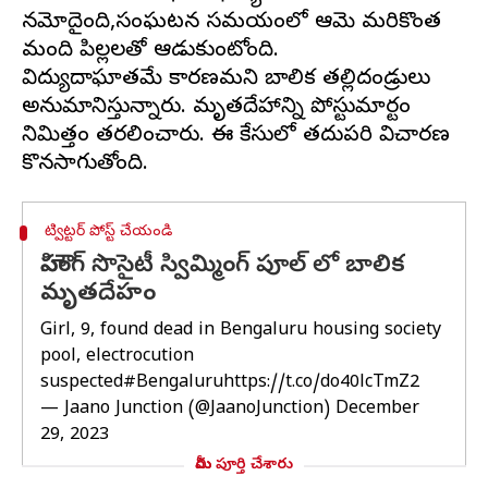
నమోదైంది,సంఘటన సమయంలో ఆమె మరికొంత
మంది పిల్లలతో ఆడుకుంటోంది.
విద్యుదాఘాతమే కారణమని బాలిక తల్లిదండ్రులు
అనుమానిస్తున్నారు. మృతదేహాన్ని పోస్టుమార్టం
నిమిత్తం తరలించారు. ఈ కేసులో తదుపరి విచారణ
ట్విట్టర్ పోస్ట్ చేయండి
హౌసింగ్ సొసైటీ స్విమ్మింగ్ పూల్ లో బాలిక
మృతదేహం
Girl, 9, found dead in Bengaluru housing society
pool, electrocution
suspected
#Bengaluru
https://t.co/do40lcTmZ2
— Jaano Junction (@JaanoJunction)
December
29, 2023
మీరు పూర్తి చేశారు