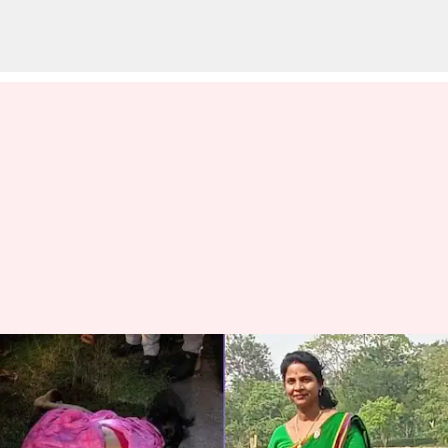
అసోంలో దారుణం: మహిళా బీజేపీ
నాయకురాలు జోనాలి నాథ్ హత్య!
వ్రాసిన వారు
Jun 12, 2023
06:00 pm
Stalin