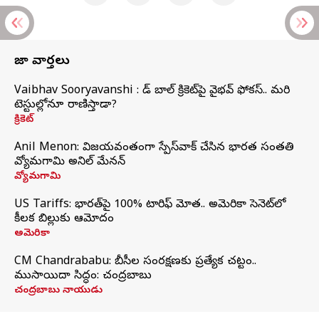
తాజా వార్తలు
Vaibhav Sooryavanshi : రెడ్ బాల్ క్రికెట్‌పై వైభవ్ ఫోకస్.. మరి
టెస్టుల్లోనూ రాణిస్తాడా?
క్రికెట్
Anil Menon: విజయవంతంగా స్పేస్‌వాక్‌ చేసిన భారత సంతతి
వ్యోమగామి అనిల్‌ మేనన్
వ్యోమగామి
US Tariffs: భారత్‌పై 100% టారిఫ్‌ మోత.. అమెరికా సెనెట్‌లో
కీలక బిల్లుకు ఆమోదం
అమెరికా
CM Chandrababu: బీసీల సంరక్షణకు ప్రత్యేక చట్టం..
ముసాయిదా సిద్ధం: చంద్రబాబు
చంద్రబాబు నాయుడు