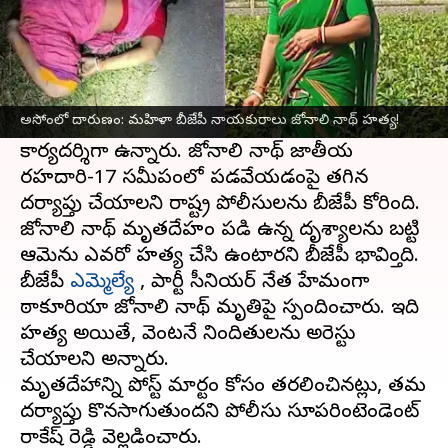
ఈ వార్తాకథనం ఏంటి
అసోం
బీజేపీ
నాయకురాలు జోనాలి నాథ్ గోల్‌పరా
జిల్లాలో అనునాస్పదస్థితిలో శవమై కనిపించారు.
అసోంలో దారుణం: మహిళా బీజేపీ నాయకురాలు జోనాలి నాథ్ హత్య!
గోల్‌పరాలో జోనాలి నాథ్ ప్రస్తుతం బీజేపీ జిల్లా ప్రధాన
కార్యదర్శిగా ఉన్నారు. జోనాలి నాథ్ జాతీయ
రహదారి-17 సమీపంలో పడవేయడంపై తగిన
దర్యాప్తు చేయాలని రాష్ట్ర పోలీసులను బీజేపీ కోరింది.
జోనాలి నాథ్ మృతదేహం పడి ఉన్న దృశ్యాలను బట్టి
ఆమెను ఎవరో హత్య చేసి ఉంటారని బీజేపీ భావిస్తోంది.
బీజేపీ
ఎమ్మెల్యే
, పార్టీ సీనియర్ నేత హేమంగా
ఠాకూరియా జోనాలి నాథ్ మృతిపై స్పందించారు. ఇది
హత్య అయితే, వెంటనే నిందితులను అరెస్టు
చేయాలని అన్నారు.
మృతదేహాన్ని పోస్ట్ మార్టం కోసం తరలించినట్లు, తమ
దర్యాప్తు కొనసాగుతుందని పోలీసు సూపరింటెండెంట్