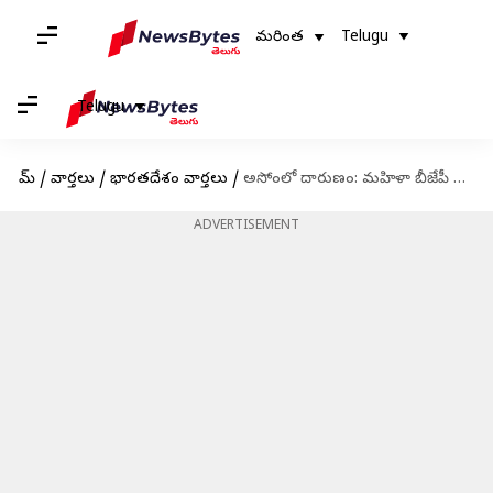
మరింత
Telugu
Telugu
హోమ్
/
వార్తలు
/
భారతదేశం వార్తలు
/
అసోంలో దారుణం: మహిళా బీజేపీ నాయకురాలు జోనాలి నాథ్ హత్య!
ADVERTISEMENT