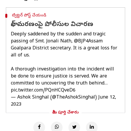
ట్విట్టర్ పోస్ట్ చేయండి
నాథ్ మరణంపై పోలీసుల విచారణ
Deeply saddened by the sudden and tragic
passing of Smt. Jonali Nath,
@BJP4Assam
Goalpara District secretary. It is a great loss for
all of us.
A thorough investigation into the incident will
be done to ensure justice is served. We are
committed to uncovering the truth behind…
pic.twitter.com/PQnHCQveD6
— Ashok Singhal (@TheAshokSinghal)
June 12,
2023
మీరు పూర్తి చేశారు