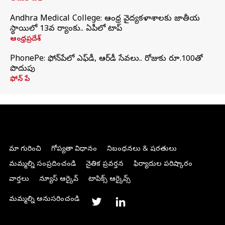
Andhra Medical College: ఆంధ్ర వైద్యకళాశాలకు జాతీయ
స్థాయిలో 13వ ర్యాంకు.. ఏపీలో టాప్
ఆంధ్రప్రదేశ్
PhonePe: ఫోన్‌పేలో ఎఫ్‌డీ, ఆర్‌డీ సేవలు.. రోజుకు రూ.100తో
పొదుపు
ఫోన్‌ పే
మా గురించి
గోప్యతా విధానం
నిబంధనలు & షరతులు
మమ్మల్ని సంప్రదించండి
నైతిక ప్రవర్తన
ఫిర్యాదుల పరిష్కారం
వార్తలు
న్యూస్ ఆర్కైవ్
టాపిక్స్ ఆర్కైవ్స్
మమ్మల్ని అనుసరించండి