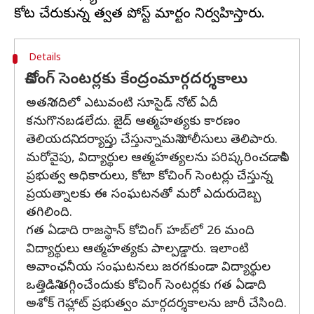
Details
కోచింగ్ సెంటర్లకు కేంద్రంమార్గదర్శకాలు
అతని గదిలో ఎటువంటి సూసైడ్ నోట్ ఏదీ
కనుగొనబడలేదు. జైద్‌ ఆత్మహత్యకు కారణం
తెలియదని, దర్యాప్తు చేస్తున్నామని పోలీసులు తెలిపారు.
మరోవైపు, విద్యార్థుల ఆత్మహత్యలను పరిష్కరించడానికి
ప్రభుత్వ అధికారులు, కోటా కోచింగ్ సెంటర్లు చేస్తున్న
ప్రయత్నాలకు ఈ సంఘటనతో మరో ఎదురుదెబ్బ
తగిలింది.
గత ఏడాది రాజస్థాన్ కోచింగ్ హబ్‌లో 26 మంది
విద్యార్థులు ఆత్మహత్యకు పాల్పడ్డారు. ఇలాంటి
అవాంఛనీయ సంఘటనలు జరగకుండా విద్యార్థుల
ఒత్తిడిని తగ్గించేందుకు కోచింగ్ సెంటర్లకు గత ఏడాది
అశోక్ గెహ్లాట్ ప్రభుత్వం మార్గదర్శకాలను జారీ చేసింది.