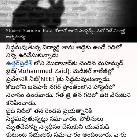
వ్రాసిన వారు
Jan 24, 2024
11:30 am
Sirish Praharaju
ఈ వార్తాకథనం ఏంటి
రాజస్థాన్‌
లోని కోటాలో గ‌త కొన్ని రోజులుగా విద్యార్థుల
Student Suicide in Kota: కోటాలో ఆగని సూసైడ్స్‌.. మరో నీట్‌ విద్యార్ధి
ఆత్మహత్య!
ఆత్మహత్యలు కొనసాగుతున్నాయి. నీట్ కు
సిద్ధమవుతున్న విద్యార్థి తాను అద్దెకు ఉండే గదిలో
ఉత్తర్‌ప్రదేశ్
లోని మొరాదాబాద్‌కు చెందిన మహమ్మద్
జైద్(Mohammed Zaid), మెడికల్ కాలేజీల్లో
ప్రవేశానికి నీట్‌(NEET)కు సిద్ధమవుతున్నాడు.
కోటలోని జవహర్ నగర్ ప్రాంతంలోని హాస్టల్‌లో
నివాసం ఉండేవాడు. గత రాత్రి తన గదిలో ఉరి వేసుకుని
కనిపించాడు.
జైద్ నీట్‌లో తన రెండవ ప్రయత్నానికి
సిద్ధమవుతున్నట్లు సమాచారం. పోలీసులు
మృతదేహాన్ని స్వాధీనం చేసుకుని యువకుడి
కుటుంబ సభ్యులకు సమాచారం అందించారు. వారు