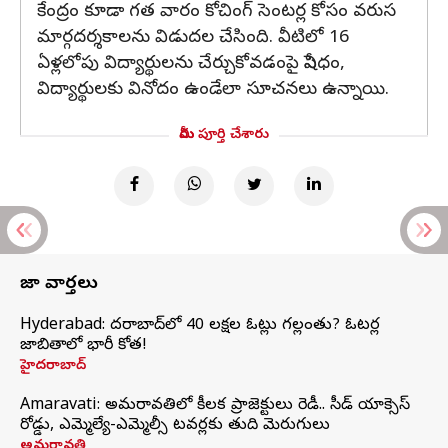
కేంద్రం కూడా గత వారం కోచింగ్ సెంటర్ల కోసం వరుస
మార్గదర్శకాలను విడుదల చేసింది. వీటిలో 16
ఏళ్లలోపు విద్యార్థులను చేర్చుకోవడంపై నిషేధం,
విద్యార్థులకు వినోదం ఉండేలా సూచనలు ఉన్నాయి.
మీరు పూర్తి చేశారు
తాజా వార్తలు
Hyderabad: హైదరాబాద్‌లో 40 లక్షల ఓట్లు గల్లంతు? ఓటర్ల
జాబితాలో భారీ కోత!
హైదరాబాద్
Amaravati: అమరావతిలో కీలక ప్రాజెక్టులు రెడీ.. సీడ్‌ యాక్సెస్‌
రోడ్డు, ఎమ్మెల్యే-ఎమ్మెల్సీ టవర్లకు తుది మెరుగులు
అమరావతి