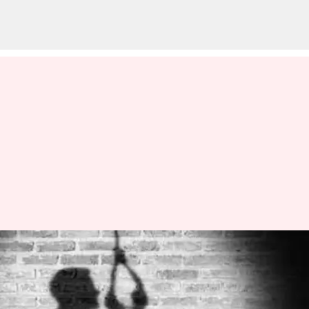
Student Suicide in Kota: కోటాలో
ఆగని సూసైడ్స్‌.. మరో నీట్‌ విద్యార్ధి
ఆత్మహత్య!