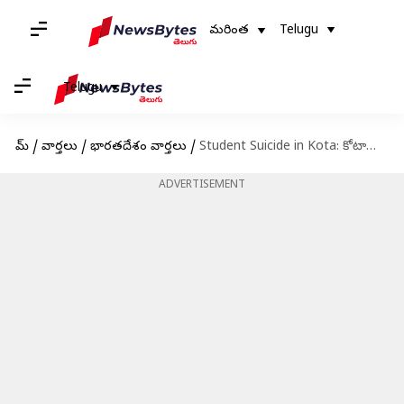
మరింత
Telugu
Telugu
హోమ్
/
వార్తలు
/
భారతదేశం వార్తలు
/
Student Suicide in Kota: కోటాలో ఆగని సూసైడ్స్‌.. మరో నీట్‌ విద్యార్ధి ఆత్మహత్య!
ADVERTISEMENT