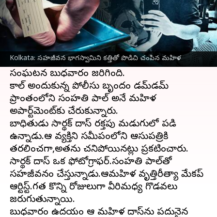
ఈ వార్తాకథనం ఏంటి
కోల్‌కతా
లో ఓ మహిళ తన సహజీవన భాగస్వామిని
కత్తితో పొడిచి చంపి,నేరం గురించి పోలీసులకు
Kolkata: సహజీవన భాగస్వామిని కత్తితో పొడిచి చంపిన మహిళ
తెలియజేసినట్లు పోలీసులు శుక్రవారం తెలిపారు.ఈ
సంఘటన బుధవారం జరిగింది.
కాల్ అందుకున్న పోలీసు బృందం డమ్‌డమ్
ప్రాంతంలోని సంహతి పాల్ అనే మహిళ
అపార్ట్‌మెంట్‌కు చేరుకున్నారు.
బాధితుడు సార్థక్ దాస్ రక్తపు మడుగులో పడి
ఉన్నాడు.ఆ వ్యక్తిని సమీపంలోని ఆసుపత్రికి
తరలించగా,అతను చనిపోయినట్లు ప్రకటించారు.
సార్థక్ దాస్ ఒక ఫోటోగ్రాఫర్.సంహతి పాల్‌తో
సహజీవనం చేస్తున్నాడు.ఆమహిళ వృత్తిరీత్యా మేకప్
ఆర్టిస్ట్.గత కొన్ని రోజులుగా వీరిమధ్య గొడవలు
జరుగుతున్నాయి.
బుధవారం ఉదయం ఆ మహిళ దాస్‌ను పదునైన