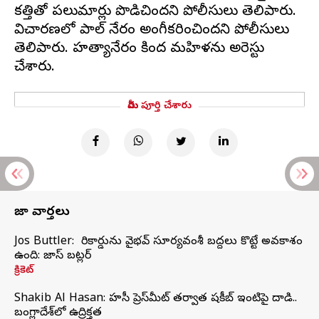
కత్తితో పలుమార్లు పొడిచిందని పోలీసులు తెలిపారు.
విచారణలో పాల్ నేరం అంగీకరించిందని పోలీసులు
తెలిపారు. హత్యానేరం కింద మహిళను అరెస్టు
మీరు పూర్తి చేశారు
తాజా వార్తలు
Jos Buttler: నా రికార్డును వైభవ్ సూర్యవంశీ బద్దలు కొట్టే అవకాశం
ఉంది: జాస్ బట్లర్
క్రికెట్
Shakib Al Hasan: హసీనా ప్రెస్‌మీట్‌ తర్వాత షకీబ్‌ ఇంటిపై దాడి..
బంగ్లాదేశ్‌లో ఉద్రిక్తత