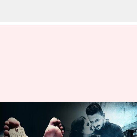
Kolkata: సహజీవన భాగస్వామిని
కత్తితో పొడిచి చంపిన మహిళ
వ్రాసిన వారు
Mar 01, 2024
03:40 pm
Sirish Praharaju