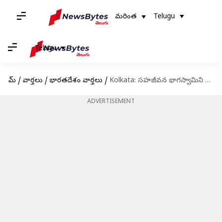
మరింత
Telugu
Telugu
హోమ్
/
వార్తలు
/
భారతదేశం వార్తలు
/
Kolkata: సహజీవన భాగస్వామిని కత్తితో పొడిచి చంపిన మహిళ
ADVERTISEMENT