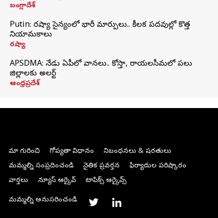
బంగ్లాదేశ్
Putin: రష్యా సైన్యంలో భారీ మార్పులు.. కీలక పదవుల్లో కొత్త
నియామకాలు
రష్యా
APSDMA: నేడు ఏపీలో వానలు.. కోస్తా, రాయలసీమలో పలు
జిల్లాలకు అలర్ట్
ఆంధ్రప్రదేశ్
మా గురించి
గోప్యతా విధానం
నిబంధనలు & షరతులు
మమ్మల్ని సంప్రదించండి
నైతిక ప్రవర్తన
ఫిర్యాదుల పరిష్కారం
వార్తలు
న్యూస్ ఆర్కైవ్
టాపిక్స్ ఆర్కైవ్స్
మమ్మల్ని అనుసరించండి