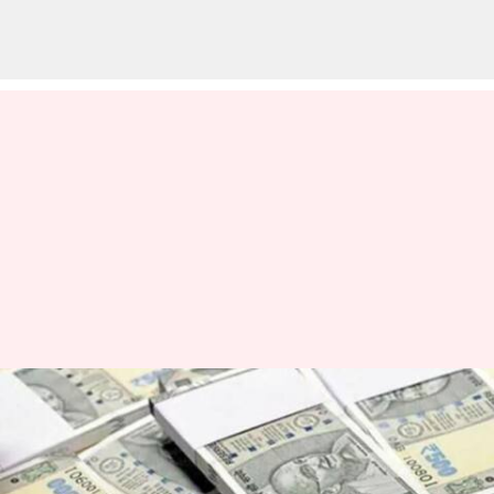
Liquor scandal: రూ.3,500 కోట్లు
ముడుపుల కుంభకోణం.. దారి
మళ్లింపుపై ఏసీబీ కోర్టు కీలక ఆదేశాలు!