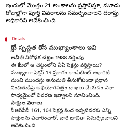
ఇందులో మొత్తం 21 అంశాలను ప్రస్తావిస్తూ, మూడు
రోజుల్లోగా పూర్తి వివరాలను సమర్పించాలని దర్యాప్తు
Details
కోర్టు స్పష్టత కోరిన ముఖ్యాంశాలు ఇవి
అవినీతి నిరోధక చట్టం 1988 వర్తింపు
ఈ కేసులో ఆ చట్టంలోని ఏఏ సెక్షన్లు వర్తిస్తాయి?
ముఖ్యంగా సెక్షన్‌ 19 ప్రకారం కాంపిటెంట్‌ అథారిటీ
నుంచి ముందస్తు అనుమతి తీసుకోకుండా ప్రధాన
నిందితుడిపై అభియోగపత్రం దాఖలు చేయడం ఎలా
సాధ్యమైందో వివరణ ఇవ్వాలని సూచించింది.
సాక్షుల వివరాలు
సీఆర్‌పీసీ 161, 164 సెక్షన్ల కింద ఇప్పటివరకు ఎన్ని
సాక్షులను విచారించారో, వారి జాబితా సమర్పించాలని
ఆదేశించింది.