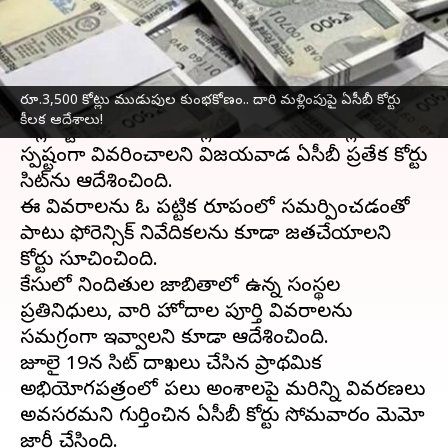
వ్రాసిన వారు
Aug 26, 2025
11:00 am
Jayachandra Akuri
ఈ వార్తాకథనం ఏంటి
రూ.3,500 కోట్లు ముడుపుల కుంభకోణం.. దారి మళ్లింపుపై ఏసీబీ కోర్టు
మద్యం కుంభకోణం కేసులో ముడుపుల ద్వారా
కీలక ఆదేశాలు!
కొల్లగొట్టిన రూ.3,500 కోట్లను ఎలా దారి మళ్లించారో
స్పష్టంగా వివరించాలని విజయవాడ ఏసీబీ ప్రత్యేక కోర్టు
సిట్‌ను ఆదేశించింది.
ఈ వివరాలను ఓ పట్టిక రూపంలో సమర్పించడంతో
పాటు ఫోరెన్సిక్‌ నివేదికలను కూడా జతచేయాలని
కోర్టు సూచించింది.
కేసులో నిందితుల జాబితాలో ఉన్న సంస్థల
ప్రతినిధులు, వారి హోదాల పూర్తి వివరాలను
సమగ్రంగా ఇవ్వాలని కూడా ఆదేశించింది.
జూలై 19న సిట్‌ దాఖలు చేసిన ప్రాథమిక
అభియోగపత్రంలో పలు అంశాలపై మరిన్ని వివరణలు
అవసరమని గుర్తించిన ఏసీబీ కోర్టు సోమవారం మెమో
జారీ చేసింది.