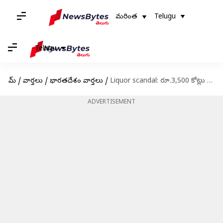
మరింత
Telugu
Telugu
హోమ్
/
వార్తలు
/
భారతదేశం వార్తలు
/
Liquor scandal: రూ.3,500 కోట్లు ముడుపుల కుంభకోణం.. దారి మళ్లింపుపై ఏసీబీ కోర్టు కీలక ఆదేశాలు!
ADVERTISEMENT