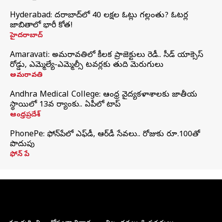
Hyderabad: హైదరాబాద్‌లో 40 లక్షల ఓట్లు గల్లంతు? ఓటర్ల
జాబితాలో భారీ కోత!
హైదరాబాద్
Amaravati: అమరావతిలో కీలక ప్రాజెక్టులు రెడీ.. సీడ్‌ యాక్సెస్‌
రోడ్డు, ఎమ్మెల్యే-ఎమ్మెల్సీ టవర్లకు తుది మెరుగులు
అమరావతి
Andhra Medical College: ఆంధ్ర వైద్యకళాశాలకు జాతీయ
స్థాయిలో 13వ ర్యాంకు.. ఏపీలో టాప్
ఆంధ్రప్రదేశ్
PhonePe: ఫోన్‌పేలో ఎఫ్‌డీ, ఆర్‌డీ సేవలు.. రోజుకు రూ.100తో
పొదుపు
ఫోన్‌ పే