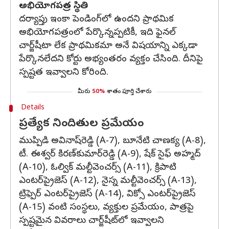
అభియోగపత్ర స్థితి
దర్యాప్తు ఇంకా పెండింగ్‌లో ఉందని ప్రాథమిక
అభియోగపత్రంలో పేర్కొన్నప్పటికీ, ఇది ఫైనల్
చార్జ్‌షీటా లేక ప్రాథమికమా అనే విషయాన్ని ఎక్కడా
పేర్కొనలేదని కోర్టు అభ్యంతరం వ్యక్తం చేసింది. దీనిపై
స్పష్టత ఇవ్వాలని కోరింది.
మీరు
50%
శాతం పూర్తి చేశారు
Details
ప్రత్యేక నిందితుల ప్రమేయం
ముప్పిడి అవినాష్‌రెడ్డి (A-7), బూనేటి చాణక్య (A-8),
టీ. ఈశ్వర్‌ కిరణ్‌కుమార్‌రెడ్డి (A-9), షేక్‌ సైఫ్‌ అహ్మద్‌
(A-10), ఓల్విక్‌ మల్టీవెంచర్స్‌ (A-11), క్రిపాటి
ఎంటర్‌ప్రైజెస్‌ (A-12), నైస్న మల్టీవెంచర్స్‌ (A-13),
ట్రిఫ్పెర్‌ ఎంటర్‌ప్రైజెస్‌ (A-14), విక్సో ఎంటర్‌ప్రైజెస్‌
(A-15) వంటి సంస్థలు, వ్యక్తుల ప్రమేయం, పాత్రపై
స్పష్టమైన వివరాలు చార్జ్‌షీట్‌లో ఇవ్వాలని