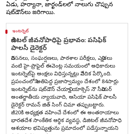
ఏడు, హర్యానా, జార్ఖండ్‌లలో నాలుగు చొప్పున
ఇంటర్నెట్
డిజిటల్ జీవనోపాధిపై ప్రభావం: పసిఫిక్
పాలసీ డైరెక్టర్
నిరసనలు, సంఘర్షణలు, పాఠశాల పరీక్షలు, ఎన్నికలు
వంటి హై-ప్రొఫైల్ ఈవెంట్ల సమయంలో అధికారులు
ఇంటర్నెట్‌పై ఆంక్షలు విధిస్తున్నట్లు నివేదిక పేర్కొంది.
ప్రపంచంలోని అతిపెద్ద ప్రజాస్వామ్యం దేశంలో 84సార్లు
ఇంటర్నెట్‌ను షట్‌డౌన్ చేయాన్ని యాక్సెస్ నౌ సీనియర్
అంతర్జాతీయ న్యాయవాది, ఆసియా పసిఫిక్ పాలసీ
డైరెక్టర్ రామన్ జిత్ సింగ్ చిమా తప్పుబట్టారు.
జీ20కి అధ్యక్షత వహించే దేశంలో ఈ అంతరాయాలు
భారతదేశ సాంకేతిక ఆర్థిక వ్యవస్థ, డిజిటల్ జీవనోపాధి
ఆశయాల భవిష్యత్తును ప్రమాదంలో పడేస్తున్నాయని