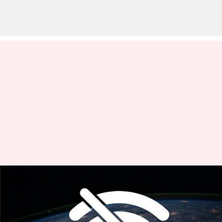
Access Now Report: ఇంటర్నెట్
షట్‌డౌన్‌లు భారత్‌లోనే ఎక్కువ
వ్రాసిన వారు
Feb 28, 2023
04:08 pm
Stalin