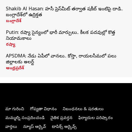
Shakib Al Hasan: హసీనా ప్రెస్‌మీట్‌ తర్వాత షకీబ్‌ ఇంటిపై దాడి..
బంగ్లాదేశ్‌లో ఉద్రిక్తత
బంగ్లాదేశ్
Putin: రష్యా సైన్యంలో భారీ మార్పులు.. కీలక పదవుల్లో కొత్త
నియామకాలు
రష్యా
APSDMA: నేడు ఏపీలో వానలు.. కోస్తా, రాయలసీమలో పలు
జిల్లాలకు అలర్ట్
ఆంధ్రప్రదేశ్
మా గురించి
గోప్యతా విధానం
నిబంధనలు & షరతులు
మమ్మల్ని సంప్రదించండి
నైతిక ప్రవర్తన
ఫిర్యాదుల పరిష్కారం
వార్తలు
న్యూస్ ఆర్కైవ్
టాపిక్స్ ఆర్కైవ్స్