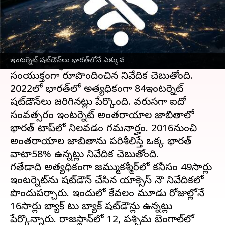
ఈ వార్తాకథనం ఏంటి
ప్రపంచంలో
ఇంటర్నెట్ అంతరాయాలు
భారత్‌లోనే
అధికంగా జరుగుతున్నాయని అంతర్జాతీయ డిజిటల్
ఇంటర్నెట్ షట్‌డౌన్‌లు భారత్‌లోనే ఎక్కువ
హక్కుల సంస్థ
యాక్సెస్ నౌ, కీప్ ఇట్ ఆన్
సంయుక్తంగా రూపొందించిన నివేదిక చెబుతోంది.
2022లో భారత్‌లో అత్యధికంగా 84ఇంటర్నెట్
షట్‌డౌన్‌లు జరిగినట్లు పేర్కొంది. వరుసగా ఐదో
సంవత్సరం ఇంటర్నెట్ అంతరాయాల జాబితాలో
భారత్ టాప్‌లో నిలవడం గమనార్హం. 2016నుంచి
అంతరాయాల జాబితాను పరిశీలిస్తే ఒక్క భారత్
వాటా58% ఉన్నట్లు నివేదిక చెబుతోంది.
గతేడాది అత్యధికంగా జమ్ముకశ్మీర్‌లో కనీసం 49సార్లు
ఇంటర్నెట్‌ను షట్‌డౌన్‌ చేసిన యాక్సెస్ నౌ నివేదికలో
పొందుపర్చారు. ఇందులో కేవలం మూడు రోజుల్లోనే
16సార్లు బ్యాక్ టు బ్యాక్ షట్‌డౌన్లు ఉన్నట్లు
పేర్కొన్నారు. రాజస్థాన్‌లో 12, ​​పశ్చిమ బెంగాల్‌లో