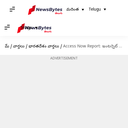
మరింత
Telugu
Telugu
హోమ్
/
వార్తలు
/
భారతదేశం వార్తలు
/
Access Now Report: ఇంటర్నెట్ షట్‌డౌన్‌లు భారత్‌లోనే ఎక్కువ
ADVERTISEMENT