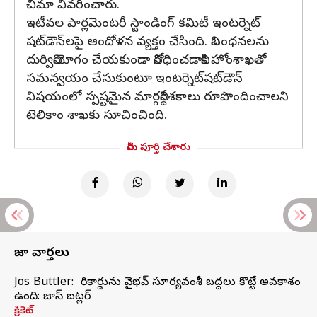
చిమా వివరించారు.
ఇటీవల పార్లమెంటరీ స్టాండింగ్ కమిటీ ఇంటర్నెట్
షట్‌డౌన్‌లపై ఆందోళన వ్యక్తం చేసింది. నిబంధనలను
దుర్వినియోగం చేయకుండా నిరోధించడానికి హోంశాఖతో
సమన్వయం చేసుకుంటూ ఇంటర్నెట్‌షట్‌డౌన్
విషయంలో స్పష్టమైన మార్గనిర్దేశకాలు రూపొందించాలని
టెలికాం శాఖకు సూచించింది.
మీరు పూర్తి చేశారు
తాజా వార్తలు
Jos Buttler: నా రికార్డును వైభవ్ సూర్యవంశీ బద్దలు కొట్టే అవకాశం
ఉంది: జాస్ బట్లర్
క్రికెట్