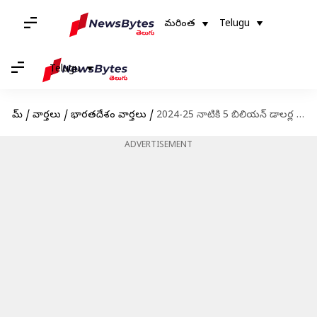
మరింత
Telugu
Telugu
హోమ్
/
వార్తలు
/
భారతదేశం వార్తలు
/
2024-25 నాటికి 5 బిలియన్ డాలర్ల రక్షణ ఎగుమతులే లక్ష్యం: ప్రధాని మోదీ
ADVERTISEMENT