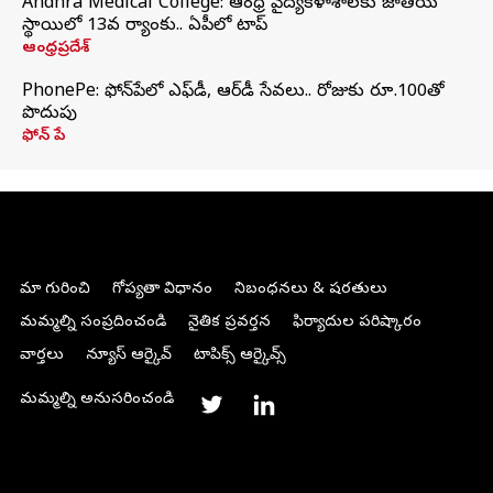
Andhra Medical College: ఆంధ్ర వైద్యకళాశాలకు జాతీయ
స్థాయిలో 13వ ర్యాంకు.. ఏపీలో టాప్
ఆంధ్రప్రదేశ్
PhonePe: ఫోన్‌పేలో ఎఫ్‌డీ, ఆర్‌డీ సేవలు.. రోజుకు రూ.100తో
పొదుపు
ఫోన్‌ పే
మా గురించి
గోప్యతా విధానం
నిబంధనలు & షరతులు
మమ్మల్ని సంప్రదించండి
నైతిక ప్రవర్తన
ఫిర్యాదుల పరిష్కారం
వార్తలు
న్యూస్ ఆర్కైవ్
టాపిక్స్ ఆర్కైవ్స్
మమ్మల్ని అనుసరించండి