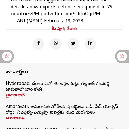
which was the biggest defence importer for
decades now exports defence equipment to 75
countries:PM
pic.twitter.com/GIiJuOqrPM
— ANI (@ANI)
February 13, 2023
మీరు పూర్తి చేశారు
తాజా వార్తలు
Hyderabad: హైదరాబాద్‌లో 40 లక్షల ఓట్లు గల్లంతు? ఓటర్ల
జాబితాలో భారీ కోత!
హైదరాబాద్
Amaravati: అమరావతిలో కీలక ప్రాజెక్టులు రెడీ.. సీడ్‌ యాక్సెస్‌
రోడ్డు, ఎమ్మెల్యే-ఎమ్మెల్సీ టవర్లకు తుది మెరుగులు
అమరావతి