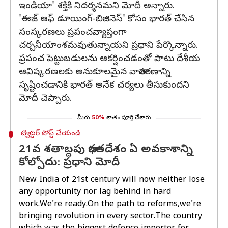
ఇండియా' శక్తికి నిదర్శనమని మోదీ అన్నారు.
'ఈజ్ ఆఫ్ డూయింగ్-బిజినెస్' కోసం భారత్ చేసిన
సంస్కరణలు ప్రపంచవ్యాప్తంగా
చర్చనీయాంశమవుతున్నాయని ప్రధాని పేర్కొన్నారు.
ప్రపంచ పెట్టుబడులను ఆకర్షించడంతో పాటు దేశీయ
ఆవిష్కరణలకు అనుకూలమైన వాతావరణాన్ని
సృష్టించడానికి భారత్ అనేక చర్యలు తీసుకుందని
మోదీ చెప్పారు.
మీరు
50%
శాతం పూర్తి చేశారు
ట్విట్టర్ పోస్ట్ చేయండి
21వ శతాబ్దపు భారతదేశం ఏ అవకాశాన్ని
కోల్పోదు: ప్రధాని మోదీ
New India of 21st century will now neither lose
any opportunity nor lag behind in hard
work.We're ready.On the path to reforms,we're
bringing revolution in every sector.The country