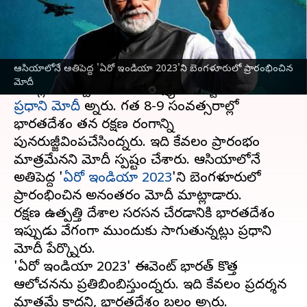
వ్రాసిన వారు
Feb 13, 2023
02:21 pm
Stalin
ఈ వార్తాకథనం ఏంటి
ఆసియాలోనే అతిపెద్ద 'ఏరో ఇండియా 2023'ని బెంగళూరులో ప్రారంభించిన
2024-25 నాటికి రక్షణ ఎగుమతులను 5 బిలియన్‌
మోదీ
డాలర్లకు చేర్చాలని భారత్‌ లక్ష్యంగా పెట్టుకుందని
ప్రధాని మోదీ
అన్నారు. గత 8-9 సంవత్సరాల్లో
భారతదేశం తన రక్షణ రంగాన్ని
పునరుజ్జీవింపచేసిందన్నారు. ఇది కేవలం ప్రారంభం
మాత్రమేనని మోదీ స్పష్టం చేశారు. ఆసియాలోనే
అతిపెద్ద '
ఏరో ఇండియా 2023
'ని బెంగళూరులో
ప్రారంభించిన అనంతరం మోదీ మాట్లాడారు.
రక్షణ ఉత్పత్తి దేశాల సరసన చేరడానికి భారతదేశం
ఇప్పుడు వేగంగా ముందుకు సాగుతున్నట్లు ప్రధాని
మోదీ పేర్కొన్నారు.
'ఏరో ఇండియా 2023' ఈవెంట్ భారత్ కొత్త
ఆలోచనను ప్రతిబింబిస్తుందన్నారు. ఇది కేవలం ప్రదర్శన
మాత్రమే కాదని, భారతదేశం బలం అన్నారు.