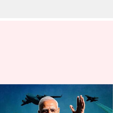
2024-25 నాటికి 5 బిలియన్ డాలర్ల
రక్షణ ఎగుమతులే లక్ష్యం: ప్రధాని
మోదీ