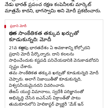
నేడు భారత్ ప్రపంచ రక్షణ కంపెనీలకు మార్కెట్
ప్రధాని మోదీ
భారత సాంకేతికత తక్కువ ఖర్చుతో
కూడుకున్నది: మోదీ
21వ శతాబ్దపు భారతదేశం ఏ అవకాశాన్ని కోల్పోదని
ప్రధాని మోదీ పేర్కొన్నారు. దాని కలలను
సాధించేందుకు కష్టపడి పనిచేయడానికి వెనుకాడబోదని
స్పష్టం చేశారు.
తమ సాంకేతికత తక్కువ ఖర్చుతో కూడుకున్నది మోదీ
చెప్పారు. అలాగే నిజాయితీతో కూడుకున్నది,
విశ్వసనీయమైనదని వివరించారు.
తేజస్‌ యుద్ధ విమానాలు, స్వదేశీ పరిజ్ఞానంతో
అభివృద్ధి చేసిన ఐఎన్‌ఎస్‌ విక్రాంత్‌తో పాటు
తుమకూరులోని హెలికాప్టర్‌ ఫ్యాక్టరీ 'మేక్‌ ఇన్‌