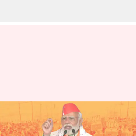
'రాష్ట్రాన్ని దోచుకొని, ప్రజలను
పేదరికంలోకి నెట్టారు'; త్రిపురలో
కాంగ్రెస్-లెఫ్ట్ కూటమిపై మోదీ ధ్వజం