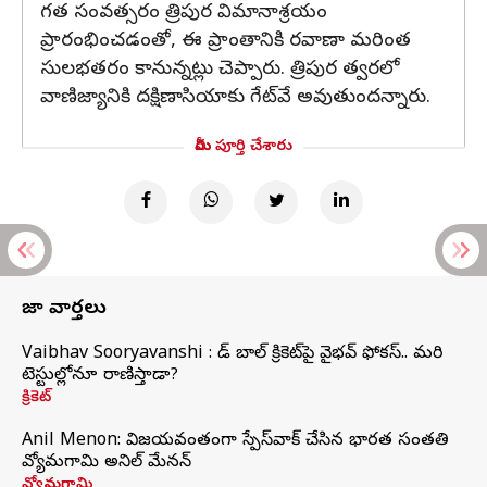
గత సంవత్సరం త్రిపుర విమానాశ్రయం
ప్రారంభించడంతో, ఈ ప్రాంతానికి రవాణా మరింత
సులభతరం కానున్నట్లు చెప్పారు. త్రిపుర త్వరలో
వాణిజ్యానికి దక్షిణాసియాకు గేట్‌వే అవుతుందన్నారు.
మీరు పూర్తి చేశారు
తాజా వార్తలు
Vaibhav Sooryavanshi : రెడ్ బాల్ క్రికెట్‌పై వైభవ్ ఫోకస్.. మరి
టెస్టుల్లోనూ రాణిస్తాడా?
క్రికెట్
Anil Menon: విజయవంతంగా స్పేస్‌వాక్‌ చేసిన భారత సంతతి
వ్యోమగామి అనిల్‌ మేనన్
వ్యోమగామి