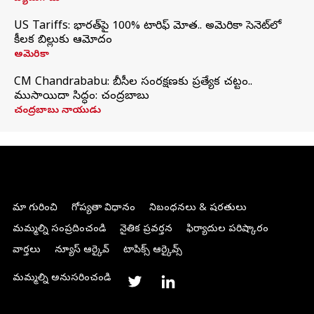
US Tariffs: భారత్‌పై 100% టారిఫ్‌ మోత.. అమెరికా సెనెట్‌లో
కీలక బిల్లుకు ఆమోదం
అమెరికా
CM Chandrababu: బీసీల సంరక్షణకు ప్రత్యేక చట్టం..
ముసాయిదా సిద్ధం: చంద్రబాబు
చంద్రబాబు నాయుడు
మా గురించి
గోప్యతా విధానం
నిబంధనలు & షరతులు
మమ్మల్ని సంప్రదించండి
నైతిక ప్రవర్తన
ఫిర్యాదుల పరిష్కారం
వార్తలు
న్యూస్ ఆర్కైవ్
టాపిక్స్ ఆర్కైవ్స్
మమ్మల్ని అనుసరించండి