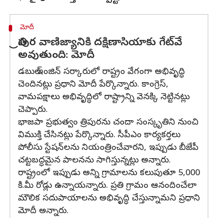
మోదీ
త్రిపుర వాణిజ్యానికి దక్షిణాసియాకు గేట్‌వే
అవుతుంది: మోదీ
డబుల్ ఇంజిన్ సర్కారులో రాష్ట్రం వేగంగా అభివృద్ధి
చెందినట్లు ప్రధాని మోదీ పేర్కొన్నారు. కాంగ్రెస్,
వామపక్షాలు అభివృద్ధిలో రాష్ట్రాన్ని వెనక్కి నెట్టినట్లు
చెప్పారు.
భాజపా ప్రభుత్వం త్రిపురను చందా సంస్కృతిని నుంచి
విముక్తి చేసినట్లు పేర్కొన్నారు. సీపీఎం కార్యకర్తలు
పోలీసు స్టేషన్‌లను నియంత్రించేవారని, ఇప్పుడు బీజేపీ
చట్టబద్ధమైన పాలనను సాగిస్తున్నట్లు అన్నారు.
రాష్ట్రంలో ఇప్పుడు అన్ని గ్రామాలను కలుపుతూ 5,000
కి.మీ రోడ్లు ఉన్నాయన్నారు. ప్రతి గ్రామం ఆనందించేలా
మౌలిక సదుపాయాలను అభివృద్ధి చేస్తున్నామని ప్రధాని
మోదీ అన్నారు.