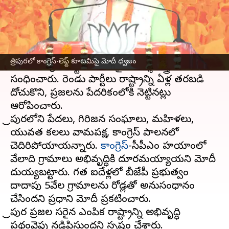
వ్రాసిన వారు
Feb 11, 2023
05:56 pm
Stalin
ఈ వార్తాకథనం ఏంటి
త్రిపుర
ఎన్నికల ప్రచారంలో భాగంగా శనివారం
ప్రధాని
త్రిపురలో కాంగ్రెస్-లెఫ్ట్ కూటమిపై మోదీ ధ్వజం
మోదీ
కాంగ్రెస్-లెఫ్ట్ కూటమిపై విమర్శనాస్త్రాలు
సంధించారు. రెండు పార్టీలు రాష్ట్రాన్ని ఏళ్ల తరబడి
దోచుకొని, ప్రజలను పేదరికంలోకి నెట్టినట్లు
ఆరోపించారు.
త్రిపురలోని పేదలు, గిరిజన సంఘాలు, మహిళలు,
యువత కలలు వామపక్ష, కాంగ్రెస్‌ పాలనలో
చెదిరిపోయాయన్నారు.
కాంగ్రెస్
-సీపీఎం హయాంలో
వేలాది గ్రామాలు అభివృద్ధికి దూరమయ్యాయని మోదీ
దుయ్యబట్టారు. గత ఐదేళ్లలో బీజేపీ ప్రభుత్వం
దాదాపు 5వేల గ్రామాలను రోడ్లతో అనుసంధానం
చేసిందని ప్రధాని మోదీ ప్రకటించారు.
త్రిపుర ప్రజల సరైన ఎంపిక రాష్ట్రాన్ని అభివృద్ధి