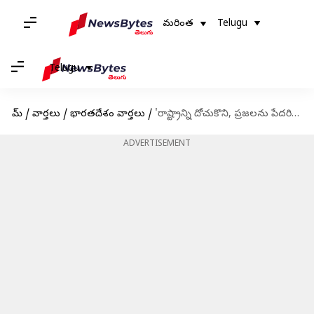
మరింత
Telugu
Telugu
హోమ్
/
వార్తలు
/
భారతదేశం వార్తలు
/
'రాష్ట్రాన్ని దోచుకొని, ప్రజలను పేదరికంలోకి నెట్టారు'; త్రిపురలో కాంగ్రెస్-లెఫ్ట్ కూటమిపై మోదీ ధ్వజం
ADVERTISEMENT