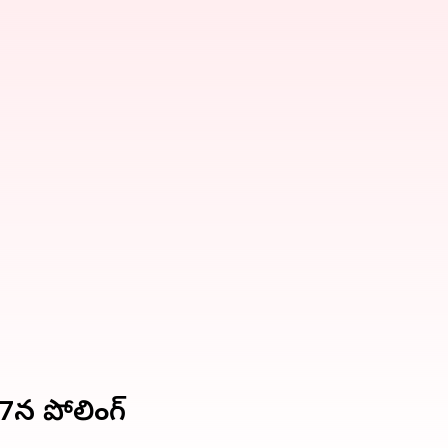
27న పోలింగ్