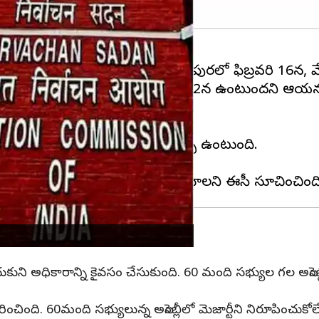
ను బుధవారం ఈసీ ప్రకటించింది. త్రిపురలో ఫిబ్రవరి 16న, 
రాష్ట్రాల్లో ఓట్ల లెక్కింపు మార్చి 2న ఉంటుందని ఆయన పేర్
న నోటిఫికేషన్ వస్తుంది.
రి 7లోపు నామినేషన్లు సమర్పించాల్సి ఉంటుంది.
 8న నామినేషన్ల పరిశీలన
గెలుచుకుని అధికారాన్ని కైవసం చేసుకుంది. 60 మంది సభ్యుల గల అసెంబ
వతరించింది. 60మంది సభ్యులున్న అసెంబ్లీలో మెజార్టీని నిరూపించుకో