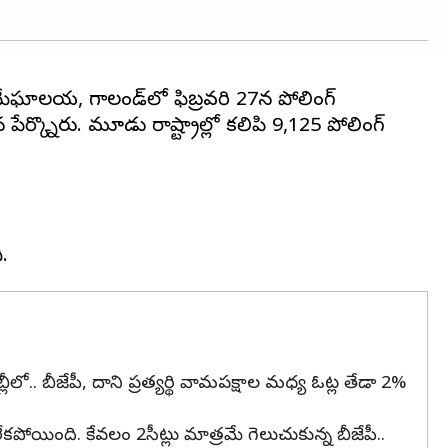
మేఘాలయ, నాగాలండ్‌లో ఫిబ్రవరి 27న పోలింగ్
కొన్నారు. మూడు రాష్ట్రాల్లో కలిపి 9,125 పోలింగ్
్లీలో.. బీజేపీ, దాని ప్రత్యర్థి వామపక్షాల మధ్య ఓట్ల తేడా 2%
లేకపోయింది. కేవలం 2సీట్లు మాత్రమే గెలుచుకున్న బీజేపీ..