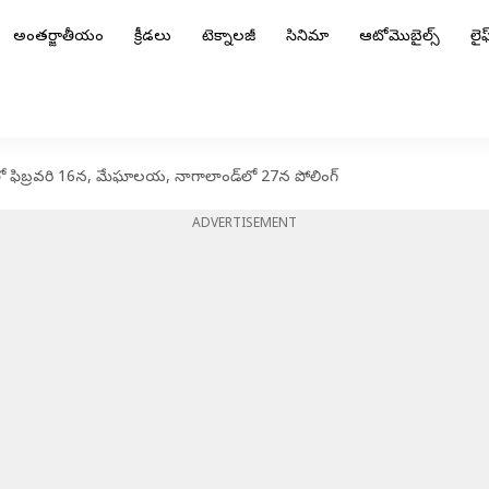
అంతర్జాతీయం
క్రీడలు
టెక్నాలజీ
సినిమా
ఆటోమొబైల్స్
లైఫ్
పురలో ఫిబ్రవరి 16న, మేఘాలయ, నాగాలాండ్‌లో 27న పోలింగ్
ADVERTISEMENT