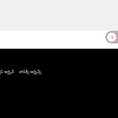
స్ ఆర్కైవ్
టాపిక్స్ ఆర్కైవ్స్