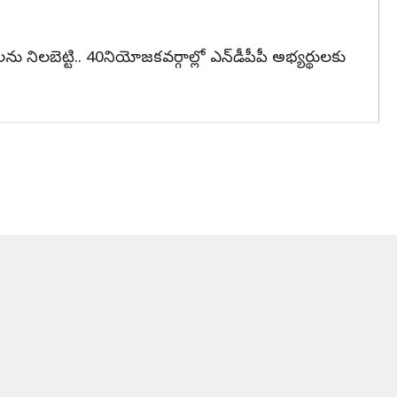
లను నిలబెట్టి.. 40నియోజకవర్గాల్లో ఎన్‌డీపీపీ అభ్యర్థులకు