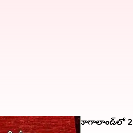
లో ఫిబ్రవరి 16న, మేఘాలయ, నాగాలాండ్‌లో 