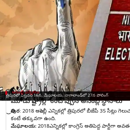
వ్రాసిన వారు
Jan 18, 2023
04:40 pm
Stalin
ఈ వార్తాకథనం ఏంటి
నాగాలాండ్, మేఘాలయ, త్రిపుర
అసెంబ్లీ ఎన్నికల షెడ్యూల్‌
జరుగుతుందని సీఈసీ రాజీవ్ కుమార్ వెల్లడించారు. మూడు 
త్రిపుర
లో జనవరి 21న, మేఘాలయ, నాగాలండ్‌లో జనవరి 31
త్రిపురలో జనవరి 30లోపు, మేఘాలయ, నాగాలండ్‌లో ఫిబ్రవ
త్రిపురలో జనవరి 31న,
మేఘాలయ, నాగాలండ్‌
లో ఫిబ్రవరి
అసెంబ్లీ ఎన్నికలు
త్రిపురలో ఫిబ్రవరి 16న, మేఘాలయ, నాగాలాండ్‌లో 27న పోలింగ్
మూడు రాష్ట్రాల్లో 60చొప్పున అసెంబ్లీ స్థానాలు
త్రిపుర
: 2018 అసెంబ్లీ ఎన్నికల్లో త్రిపురలో బీజేపీ 35 సీట్లు 
కంటే తక్కువగా ఉంది.
మేఘాలయ:
2018ఎన్నికల్లో కాంగ్రెస్ అతిపెద్ద పార్టీగా అ