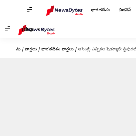
భారతదేశం
బిజినెస్
Telugu
హోమ్
/
వార్తలు
/
భారతదేశం వార్తలు
/
అసెంబ్లీ ఎన్నికల షెడ్యూల్‌: త్రి