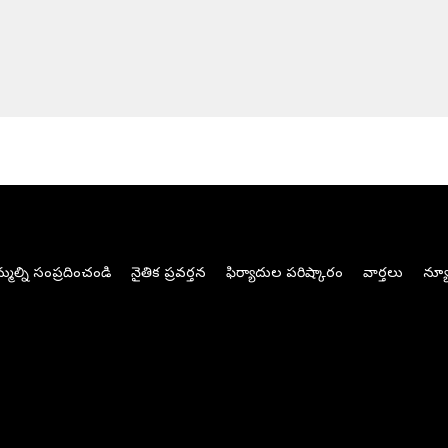
మల్ని సంప్రదించండి
నైతిక ప్రవర్తన
ఫిర్యాదుల పరిష్కారం
వార్తలు
న్యూ