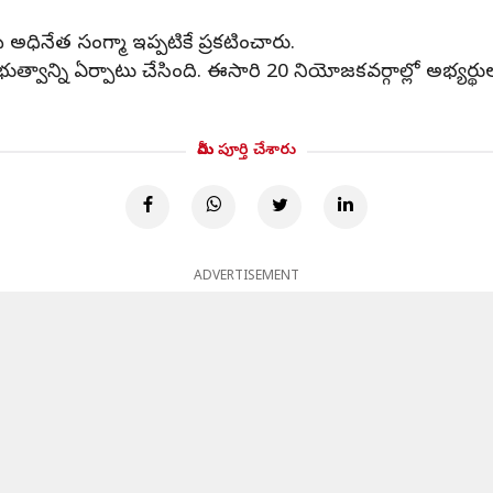
ీ అధినేత సంగ్మా ఇప్పటికే ప్రకటించారు.
్రభుత్వాన్ని ఏర్పాటు చేసింది. ఈసారి 20 నియోజకవర్గాల్లో అభ్యర్థు
మీరు పూర్తి చేశారు
ADVERTISEMENT