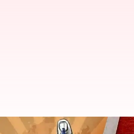
అసెంబ్లీ ఎన్నికల షెడ్యూల్‌: త్రిపుర