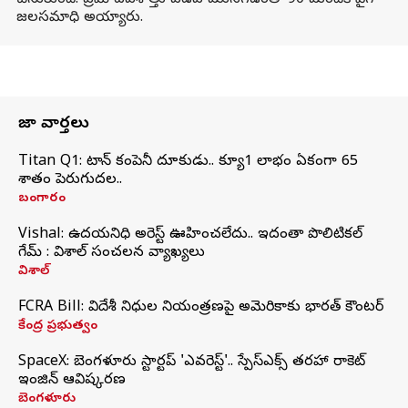
చేసుకుంది. ప్రమాదవశాత్తు పడవ మునగడంతో 90 మందికి పైగా
జలసమాధి అయ్యారు.
తాజా వార్తలు
Titan Q1: టైటాన్ కంపెనీ దూకుడు.. క్యూ1 లాభం ఏకంగా 65
శాతం పెరుగుదల..
బంగారం
Vishal: ఉదయనిధి అరెస్ట్‌ ఊహించలేదు.. ఇదంతా పొలిటికల్
గేమ్ : విశాల్ సంచలన వ్యాఖ్యలు
విశాల్
FCRA Bill: విదేశీ నిధుల నియంత్రణపై అమెరికాకు భారత్‌ కౌంటర్
కేంద్ర ప్రభుత్వం
SpaceX: బెంగళూరు స్టార్టప్‌ 'ఎవరెస్ట్'.. స్పేస్‌ఎక్స్ తరహా రాకెట్‌
ఇంజిన్‌ ఆవిష్కరణ
బెంగళూరు