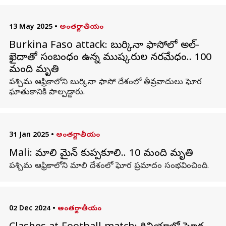
13 May 2025
•
అంతర్జాతీయం
Burkina Faso attack: బుర్కినా ఫాసోలో అల్-
ఖైదాతో సంబంధం ఉన్న ముష్కరుల నరమేధం.. 100
మంది మృతి
పశ్చిమ ఆఫ్రికాలోని బుర్కినా ఫాసో దేశంలో తీవ్రవాదులు ఘోర
ఘాతుకానికి పాల్పడ్డారు.
31 Jan 2025
•
అంతర్జాతీయం
Mali: మాలి మైన్ కుప్పకూలి.. 10 మంది మృతి
పశ్చిమ ఆఫ్రికాలోని మాలి దేశంలో ఘోర ప్రమాదం సంభవించింది.
02 Dec 2024
•
అంతర్జాతీయం