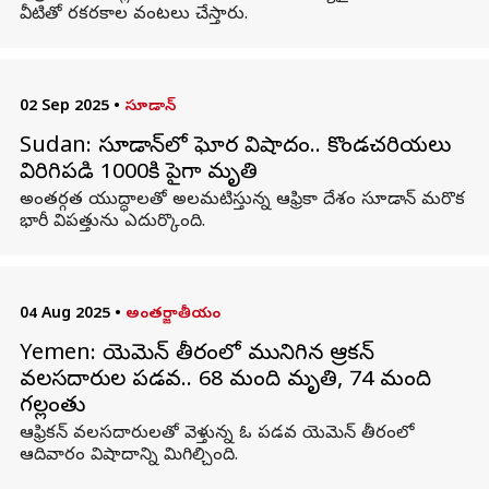
వీటితో రకరకాల వంటలు చేస్తారు.
02 Sep 2025
•
సూడాన్
Sudan: సూడాన్‌లో ఘోర విషాదం.. కొండచరియలు
విరిగిపడి 1000కి పైగా మృతి
అంతర్గత యుద్ధాలతో అలమటిస్తున్న ఆఫ్రికా దేశం సూడాన్ మరొక
భారీ విపత్తును ఎదుర్కొంది.
04 Aug 2025
•
అంతర్జాతీయం
Yemen: యెమెన్ తీరంలో మునిగిన ఆఫ్రికన్
వలసదారుల పడవ.. 68 మంది మృతి, 74 మంది
గల్లంతు
ఆఫ్రికన్ వలసదారులతో వెళ్తున్న ఓ పడవ యెమెన్ తీరంలో
ఆదివారం విషాదాన్ని మిగిల్చింది.