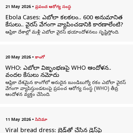
21 May 2026
•
ప్రపంచ ఆరోగ్య సంస్థ
Ebola Cases: ఎబోలా కలకలం.. 600 అనుమానిత
కేసులు.. వైరస్ వేగంగా వ్యాపించడానికి కారణాలేంటి?
ఆఫ్రికా దేశాల్లో మళ్లీ ఎబోలా వైరస్ భయాందోళనలు సృష్టిస్తోంది.
20 May 2026
•
కాంగో
WHO: ఎబోలా విజృంభణపై WHO ఆందోళన..
వందల కేసులు నమోదు
ఆఫ్రికా దేశమైన కాంగోలో అరుదైన బుండిబుగ్యో రకం ఎబోలా వైరస్
వేగంగా వ్యాపిస్తుండటంపై ప్రపంచ ఆరోగ్య సంస్థ (WHO) తీవ్ర
ఆందోళన వ్యక్తం చేసింది.
11 May 2026
•
సినిమా
Viral bread dress: బ్రెడ్‌తో చేసిన డ్రెస్‌పై