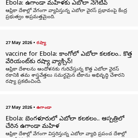
Ebola: ఉగాండా మహిళకు ఎబోలా నెగెటివ్
ఆఫ్రికా దేశాల్లో వేగంగా వ్యాపిస్తున్న ఎబోలా వైరస్ ప్రభావంపై కేంద్ర
ప్రభుత్వం అప్రమత్తమైంది.
27 May 2026
•
రష్యా
vaccine for Ebola: కాంగోలో ఎబోలా కలకలం.. కొత్త
వేరియంట్‌కు రష్యా వ్యాక్సిన్!
ఆఫ్రికా దేశాలను ఆందోళనకు గురిచేస్తున్న కొత్త ఎబోలా వైరస్
రకానికి తమ శాస్త్రవేత్తలు సమర్థమైన టీకాను అభివృద్ధి చేశారని
రష్యా ప్రకటించింది.
27 May 2026
•
ఉగాండా
Ebola: బెంగళూరులో ఎబోలా కలకలం.. ఆస్పత్రిలో
చేరిన ఉగాండా మహిళ
ఆఫ్రికా దేశాల్లో వేగంగా విస్తరిస్తున్న ఎబోలా వ్యాధి ప్రపంచ దేశాల్లో