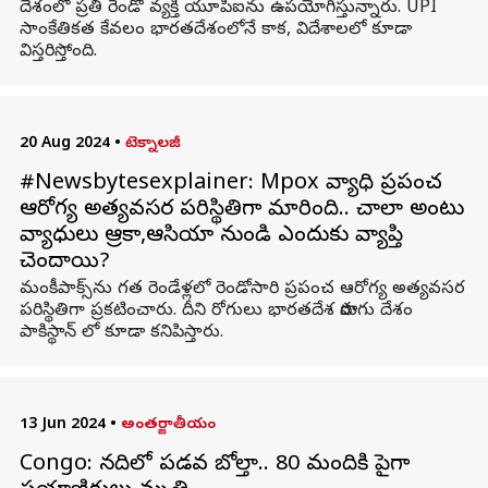
దేశంలో ప్రతి రెండో వ్యక్తి యూపీఐ ను ఉపయోగిస్తున్నారు. UPI
సాంకేతికత కేవలం భారతదేశంలోనే కాక, విదేశాలలో కూడా
విస్తరిస్తోంది.
20 Aug 2024
•
టెక్నాలజీ
#Newsbytesexplainer: Mpox వ్యాధి ప్రపంచ
ఆరోగ్య అత్యవసర పరిస్థితిగా మారింది.. చాలా అంటు
వ్యాధులు ఆఫ్రికా,ఆసియా నుండి ఎందుకు వ్యాప్తి
చెందాయి?
మంకీపాక్స్‌ను గత రెండేళ్లలో రెండోసారి ప్రపంచ ఆరోగ్య అత్యవసర
పరిస్థితిగా ప్రకటించారు. దీని రోగులు భారతదేశ పొరుగు దేశం
పాకిస్థాన్ లో కూడా కనిపిస్తారు.
13 Jun 2024
•
అంతర్జాతీయం
Congo: నదిలో పడవ బోల్తా.. 80 మందికి పైగా