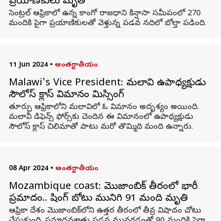
ప్రయాణికులు మృతి
సెంట్రల్ ఆఫ్రికాలో ఉన్న కాంగో రాజధాని కిన్షాసా సమీపంలో 270
మందికి పైగా ప్రయాణికులతో వెళ్తున్న పడవ నదిలో బోల్తా పడింది.
11 Jun 2024
•
అంతర్జాతీయం
Malawi's Vice President: మలావి ఉపాధ్యక్షుడు
సౌలోస్ క్లాస్ విమానం మిస్సింగ్
తూర్పు ఆఫ్రికాలోని మలావిలో ఓ విమానం అదృశ్యం అయింది.
మలావీ డిఫెన్స్ ఫోర్స్‌కు చెందిన ఈ విమానంలో ఉపాధ్యక్షుడు
సౌలోస్ క్లాస్ చిలిమాతో పాటు మరో తొమ్మిది మంది ఉన్నారు.
08 Apr 2024
•
అంతర్జాతీయం
Mozambique coast: మొజాంబిక్ తీరంలో భారీ
ప్రమాదం.. ఫిషింగ్ బోటు మునిగి 91 మంది మృతి
ఆఫ్రికా దేశం మొజాంబిక్‌లోని ఉత్తర తీరంలో తీవ్ర విషాదం చోటు