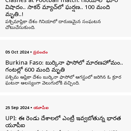
Clashes at Football match: గినియాలో ఘోర
విషాదం.. సాకర్ మ్యాచ్‌లో ఘర్షణ.. 100 మంది
మృతి..!
పశ్చిమాఫ్రికా దేశం గినియాలో దారుణమైన సంఘటన
చోటుచేసుకుంది.
05 Oct 2024
•
ప్రపంచం
Burkina Faso: బుర్కినా ఫాసోలో మారణహోమం..
గంటల్లో 600 మంది మృతి
పశ్చిమ ఆఫ్రికా దేశం బుర్కినా ఫాసోలో ఆగస్టులో జరిగిన ఓ క్రూర
ఘటనా ఆలస్యంగా వెలుగులోకి వచ్చింది.
25 Sep 2024
•
యూపీఐ
UPI: ఈ రెండు దేశాలలో ఎంట్రీ ఇవ్వబోతున్న భారత
యూపీఐ