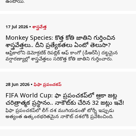
ఉంటాయి.
17 Jul 2026
•
శాస్త్రవేత్త
Monkey Species: కొత్త కోతి జాతిని గుర్తించిన
శాస్త్రవేత్తలు.. దీని ప్రత్యేకతలు ఏంటో తెలుసా?
ఆఫ్రికాలోని డెమోక్రటిక్ రిపబ్లిక్ ఆఫ్ కాంగో (డీఆర్‌సీ) దట్టమైన
వర్షారణ్యాల్లో శాస్త్రవేత్తలు సరికొత్త కోతి జాతిని గుర్తించారు.
28 Jun 2026
•
ఫిఫా ప్రపంచకప్
FIFA World Cup: ఫిఫా ప్రపంచకప్‌లో ఆఫ్రికా జట్ల
చరిత్రాత్మక ప్రస్థానం.. నాకౌట్‌కు చేరిన 32 జట్లు ఇవే!
ఫిఫా ప్రపంచకప్‌లో లీగ్ దశ ముగియడంతో టోర్నీ ఇప్పుడు
అత్యంత ఉత్కంఠభరితమైన నాకౌట్ దశలోకి ప్రవేశించింది.