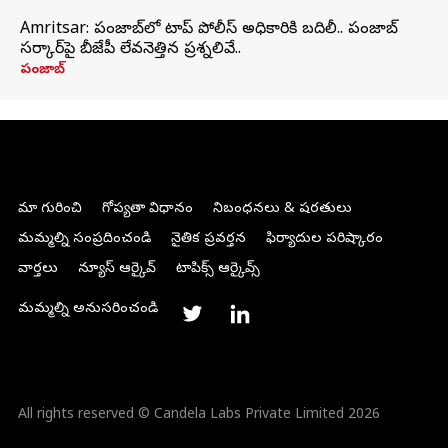
Amritsar: పంజాబ్‌లో టాప్ పోలీస్ అధికారికి బదిలీ.. పంజాబ్
సర్కార్‌పై బీజేపీ లేవనెత్తిన ప్రశ్నలివే..
పంజాబ్
మా గురించి
గోప్యతా విధానం
నిబంధనలు & షరతులు
మమ్మల్ని సంప్రదించండి
నైతిక ప్రవర్తన
ఫిర్యాదుల పరిష్కారం
వార్తలు
న్యూస్ ఆర్కైవ్
టాపిక్స్ ఆర్కైవ్స్
మమ్మల్ని అనుసరించండి
All rights reserved © Candela Labs Private Limited 2026