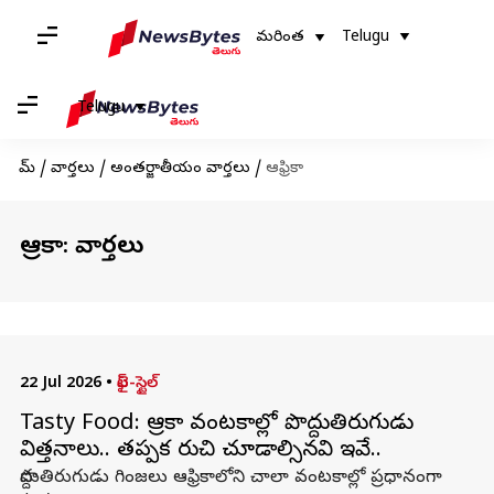
మరింత
Telugu
Telugu
హోమ్
/
వార్తలు
/
అంతర్జాతీయం వార్తలు
/
ఆఫ్రికా
ఆఫ్రికా: వార్తలు
22 Jul 2026
•
లైఫ్-స్టైల్
Tasty Food: ఆఫ్రికా వంటకాల్లో పొద్దుతిరుగుడు
విత్తనాలు.. తప్పక రుచి చూడాల్సినవి ఇవే..
పొద్దుతిరుగుడు గింజలు ఆఫ్రికాలోని చాలా వంటకాల్లో ప్రధానంగా