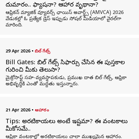
దుమారం.. ఫ్యాషనా? ఆహార వృథానా?
ఆఫ్రికన్ మ్యాజిక్ వ్యూవర్స్ ఛాయిస్ అవార్డ్స్ (AMVCA) 2026
వేడుకల్లో ఓ ప్రత్యేక డ్రెస్ ఇప్పుడు సోషల్ మీడియాలో వైరల్‌గా
మారింది.
29 Apr 2026
•
బిల్ గేట్స్
Bill Gates: బిల్ గేట్స్ సిఫార్సు చేసిన ఈ పుస్తకాల
గురించి మీకు తెలుసా?
మైక్రోసాఫ్ట్ సహ-వ్యవస్థాపకుడు, ప్రముఖ దాత బిల్ గేట్స్, ఆఫ్రికా
అభివృద్ధికి ఎంతో మద్దతు ఇస్తున్నారు.
21 Apr 2026
•
ఆహారం
Tips: అరటికాయలు అంటే ఇష్టమా? ఈ వంటకాలు
మీకోసమే..
ఆఫ్రికా వంటకాల్లో అరటికాయలు చాలా ముఖ్యమైన ఆహారం.