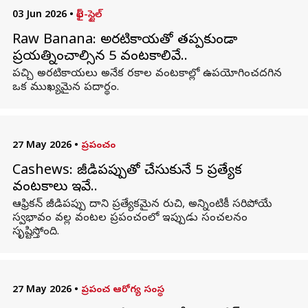
03 Jun 2026
•
లైఫ్-స్టైల్
Raw Banana: అరటికాయతో తప్పకుండా
ప్రయత్నించాల్సిన 5 వంటకాలివే..
పచ్చి అరటికాయలు అనేక రకాల వంటకాల్లో ఉపయోగించదగిన
ఒక ముఖ్యమైన పదార్థం.
27 May 2026
•
ప్రపంచం
Cashews: జీడిపప్పుతో చేసుకునే 5 ప్రత్యేక
వంటకాలు ఇవే..
ఆఫ్రికన్ జీడిపప్పు దాని ప్రత్యేకమైన రుచి, అన్నింటికీ సరిపోయే
స్వభావం వల్ల వంటల ప్రపంచంలో ఇప్పుడు సంచలనం
సృష్టిస్తోంది.
27 May 2026
•
ప్రపంచ ఆరోగ్య సంస్థ