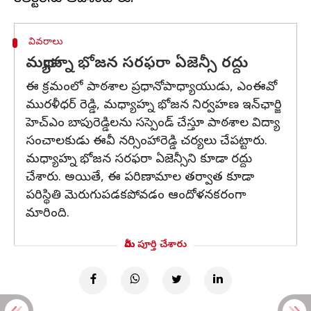
వివరాలు
మధ్యాహ్న భోజన సరఫరా ఏజెన్సీ రద్దు
ఈ క్రమంలో పాఠశాల ప్రధానోపాధ్యాయుడు, ఎంఈవో
మురళీధర్ రెడ్డి, మధ్యాహ్న భోజన నిర్వహణ ఇన్‌ఛార్జి
హెచ్‌ఎం బాపురెడ్డిలను సస్పెండ్ చేస్తూ పాఠశాల విద్యా
సంచాలకుడు ఈవీ నర్సింహారెడ్డి చర్యలు చేపట్టారు.
మధ్యాహ్న భోజన సరఫరా ఏజెన్సీని కూడా రద్దు
చేశారు. అయితే, ఈ పరిణామాల తర్వాత కూడా
పరిస్థితి మెరుగుపడకపోవడం ఆందోళనకరంగా
మారింది.
మీరు పూర్తి చేశారు