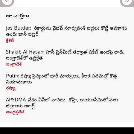
తాజా వార్తలు
Jos Buttler: నా రికార్డును వైభవ్ సూర్యవంశీ బద్దలు కొట్టే అవకాశం
ఉంది: జాస్ బట్లర్
క్రికెట్
Shakib Al Hasan: హసీనా ప్రెస్‌మీట్‌ తర్వాత షకీబ్‌ ఇంటిపై దాడి..
బంగ్లాదేశ్‌లో ఉద్రిక్తత
బంగ్లాదేశ్
Putin: రష్యా సైన్యంలో భారీ మార్పులు.. కీలక పదవుల్లో కొత్త
నియామకాలు
రష్యా
APSDMA: నేడు ఏపీలో వానలు.. కోస్తా, రాయలసీమలో పలు
జిల్లాలకు అలర్ట్
ఆంధ్రప్రదేశ్