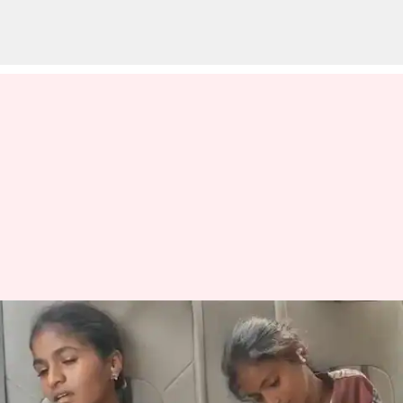
Telangana: నారాయణపేట జిల్లా
ప్రభుత్వ ఉన్నత పాఠశాలలో
మరోసారి ఫుడ్‌పాయిజన్‌.. 21