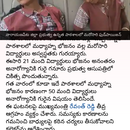
మందికి అస్వస్థత
వ్రాసిన వారు
Nov 26, 2024
05:35 pm
Sirish Praharaju
ఈ వార్తాకథనం ఏంటి
నారాయణపేట జిల్లా ప్రభుత్వ ఉన్నత పాఠశాలలో మరోసారి ఫుడ్‌పాయిజన్‌
మాగనూరు మండలం నారాయణపేట జిల్లా జడ్పీ ఉన్నత
పాఠశాలలో మధ్యాహ్న భోజనం వల్ల మరోసారి
విద్యార్థులు అస్వస్థతకు గురయ్యారు.
ఈసారి 21 మంది విద్యార్థులు భోజనం అనంతరం
అనారోగ్యానికి గురై మాగనూరు ప్రభుత్వ ఆసుపత్రిలో
చికిత్స పొందుతున్నారు.
గత వారంలో కూడా ఇదే పాఠశాలలో మధ్యాహ్న
భోజనం కారణంగా 50 మంది విద్యార్థులు
అనారోగ్యానికి గురైన విషయం తెలిసిందే.
ఈ ఘటనలపై ముఖ్యమంత్రి
రేవంత్ రెడ్డి
తీవ్ర
ఆగ్రహం వ్యక్తం చేశారు. సమస్యకు కారణాలను
గమనించి బాధ్యులపై కఠిన చర్యలు తీసుకోవాలని