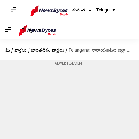
మరింత
Telugu
Telugu
హోమ్
/
వార్తలు
/
భారతదేశం వార్తలు
/
Telangana: నారాయణపేట జిల్లా ప్రభుత్వ ఉన్నత పాఠశాలలో మరోసారి ఫుడ్‌పాయిజన్‌.. 21 మందికి అస్వస్థత
ADVERTISEMENT