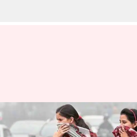
CSTEP : 76 భారతీయ నగరాల్లో
వాయు కాలుష్యం తీవ్రంగా పెరిగే
అవకాశం.. హెచ్చరికలు జారీ