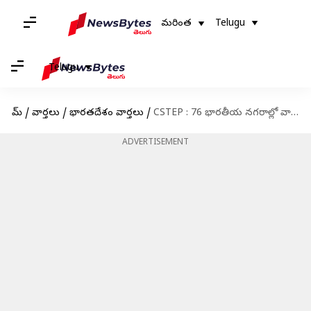
మరింత
Telugu
Telugu
హోమ్
/
వార్తలు
/
భారతదేశం వార్తలు
/
CSTEP : 76 భారతీయ నగరాల్లో వాయు కాలుష్యం తీవ్రంగా పెరిగే అవకాశం.. హెచ్చరికలు జారీ
ADVERTISEMENT