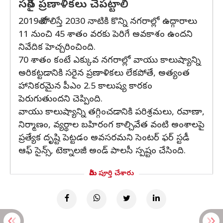
సరైన ప్రణాళికలు చేపట్టాలి
2019తో పోలిస్తే 2030 నాటికి కొన్ని నగరాల్లో ఉద్గారాలు
11 నుంచి 45 శాతం వరకు పెరిగే అవకాశం ఉందని
నివేదిక హెచ్చరించింది.
70 శాతం కంటే ఎక్కువ నగరాల్లో వాయు కాలుష్యాన్ని
అరికట్టడానికి సరైన ప్రణాళికలు లేకపోతే, అత్యంత
హానికరమైన పీఎం 2.5 కాలుష్య కారకం
పెరుగుతుందని చెప్పింది.
వాయు కాలుష్యాన్ని తగ్గించడానికి పరిశ్రమలు, రవాణా,
నిర్మాణం, వ్యర్థాల బహిరంగ కాల్చివేత వంటి అంశాలపై
ప్రత్యేక దృష్టి పెట్టడం అవసరమని సెంటర్‌ ఫర్‌ స్టడీ
ఆఫ్‌ సైన్స్‌, టెక్నాలజీ అండ్‌ పాలసీ స్పష్టం చేసింది.
మీరు పూర్తి చేశారు