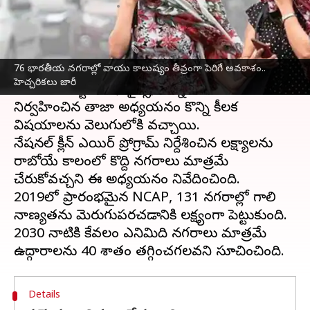
వ్రాసిన వారు
Aug 27, 2024
11:02 am
Jayachandra Akuri
ఈ వార్తాకథనం ఏంటి
76 భారతీయ నగరాల్లో వాయు కాలుష్యం తీవ్రంగా పెరిగే అవకాశం..
భారతదేశం
లోని 76 నగరాల్లో వాయు కాలుష్యంపై
హెచ్చరికలు జారీ
సెంటర్‌ ఫర్‌ స్టడీ ఆఫ్‌ సైన్స్‌, టెక్నాలజీ అండ్‌ పాలసీ
నిర్వహించిన తాజా అధ్యయనం కొన్ని కీలక
విషయాలను వెలుగులోకి వచ్చాయి.
నేషనల్‌ క్లీన్‌ ఎయిర్‌ ప్రోగ్రామ్‌ నిర్దేశించిన లక్ష్యాలను
రాబోయే కాలంలో కొద్ది నగరాలు మాత్రమే
చేరుకోవచ్చని ఈ అధ్యయనం నివేదించింది.
2019లో ప్రారంభమైన NCAP, 131 నగరాల్లో గాలి
నాణ్యతను మెరుగుపరచడానికి లక్ష్యంగా పెట్టుకుంది.
2030 నాటికి కేవలం ఎనిమిది నగరాలు మాత్రమే
Details