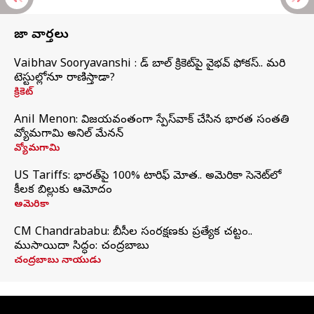
తాజా వార్తలు
Vaibhav Sooryavanshi : రెడ్ బాల్ క్రికెట్‌పై వైభవ్ ఫోకస్.. మరి
టెస్టుల్లోనూ రాణిస్తాడా?
క్రికెట్
Anil Menon: విజయవంతంగా స్పేస్‌వాక్‌ చేసిన భారత సంతతి
వ్యోమగామి అనిల్‌ మేనన్
వ్యోమగామి
US Tariffs: భారత్‌పై 100% టారిఫ్‌ మోత.. అమెరికా సెనెట్‌లో
కీలక బిల్లుకు ఆమోదం
అమెరికా
CM Chandrababu: బీసీల సంరక్షణకు ప్రత్యేక చట్టం..
ముసాయిదా సిద్ధం: చంద్రబాబు
చంద్రబాబు నాయుడు