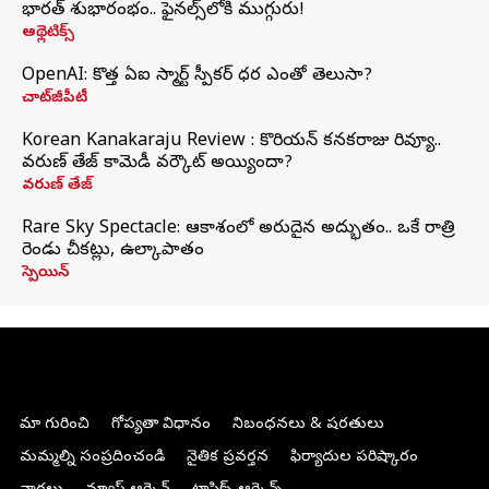
భారత్‌ శుభారంభం.. ఫైనల్స్‌లోకి ముగ్గురు!
అథ్లెటిక్స్
OpenAI: కొత్త ఏఐ స్మార్ట్ స్పీకర్ ధర ఎంతో తెలుసా?
చాట్‌జీపీటీ
Korean Kanakaraju Review : కొరియన్ కనకరాజు రివ్యూ..
వరుణ్ తేజ్ కామెడీ వర్కౌట్ అయ్యిందా?
వరుణ్ తేజ్
Rare Sky Spectacle: ఆకాశంలో అరుదైన అద్భుతం.. ఒకే రాత్రి
రెండు చీకట్లు, ఉల్కాపాతం
స్పెయిన్
మా గురించి
గోప్యతా విధానం
నిబంధనలు & షరతులు
మమ్మల్ని సంప్రదించండి
నైతిక ప్రవర్తన
ఫిర్యాదుల పరిష్కారం