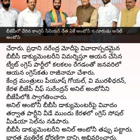
వ్రాసిన వారు
Apr 06, 2023
05:49 pm
Stalin
ఈ వార్తాకథనం ఏంటి
బీజేపీలో చేరిన కాంగ్రెస్ సీనియర్ నేత ఏకే ఆంటోనీ కుమారుడు అనిల్
కాంగ్రెస్ సీనియర్ నేత, మాజీ రక్షణ మంత్రి ఏకే ఆంటోనీ
ఆంటోనీ
కుమారుడు
అనిల్ ఆంటోనీ
గురువారం
బీజేపీ
లో
చేరారు. ప్రధాని నరేంద్ర మోదీపై వివాదాస్పదమైన
బీబీసీ డాక్యుమెంటరీని విమర్శిస్తూ ఆయన చేసిన
ట్వీట్ కాంగ్రెస్ పార్టీలో కలకలం రేగడంతో జనవరిలో
ఆయన కాంగ్రెస్‌కతు రాజీనామా చేశారు.
కేంద్ర మంత్రులు పీయూష్ గోయల్, వి మురళీధరన్,
కేరళ బీజేపీ చీఫ్ సురేంద్రన్ అనిల్ అంటోనీని
బీజేపీలోకి స్వాగతించారు.
అనిల్ ఆంటోనీ బీబీసీ డాక్యుమెంటరీపై వివాదం
తర్వాత పార్టీని వీడే ముందు కేరళలో కాంగ్రెస్ సోషల్
మీడియా సెల్‌ను నడిపారు.
బీబీసీ డాక్యుమెంటరీని అనిల్ ఆంటోనీ తప్పు పట్టారు.