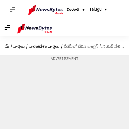
మరింత
Telugu
Telugu
హోమ్
/
వార్తలు
/
భారతదేశం వార్తలు
/
బీజేపీలో చేరిన కాంగ్రెస్ సీనియర్ నేత ఏకే ఆంటోనీ కుమారుడు అనిల్ ఆంటోనీ
ADVERTISEMENT