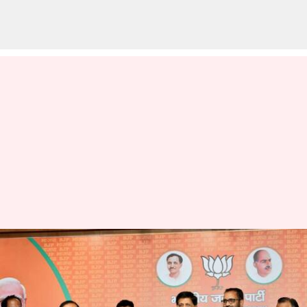
బీజేపీలో చేరిన కాంగ్రెస్ సీనియర్ నేత
ఏకే ఆంటోనీ కుమారుడు అనిల్
ఆంటోనీ