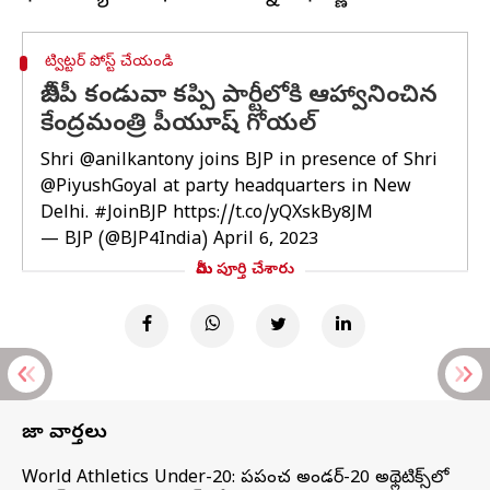
ట్విట్టర్ పోస్ట్ చేయండి
బీజేపీ కండువా కప్పి పార్టీలోకి ఆహ్వానించిన
కేంద్రమంత్రి పీయూష్ గోయల్
Shri
@anilkantony
joins BJP in presence of Shri
@PiyushGoyal
at party headquarters in New
Delhi.
#JoinBJP
https://t.co/yQXskBy8JM
— BJP (@BJP4India)
April 6, 2023
మీరు పూర్తి చేశారు
తాజా వార్తలు
World Athletics Under-20: ప్రపంచ అండర్-20 అథ్లెటిక్స్‌లో