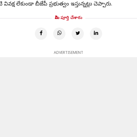
క్ష లేకుండా బీజేపీ ప్రభుత్వం ఇస్తున్నట్లు చెప్పారు.
మీరు పూర్తి చేశారు
ADVERTISEMENT