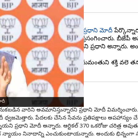
్వంపై పోరాటానికి కట్టుబడి ఉందని
ప్రధాని మోదీ
మోదీ పార్టీ ఎంపీలను ఉద్దేశించి ప్రసంగించారు. బీజేపీ అ
ు పారదోలేందుకు పార్టీ కట్టుబడి ఉందని ప్రధాని అన్నారు. అం
ోదీ మాట్లాడారు. భారతదేశం హనుమంతుని శక్తి వలె తన సామర్
ంచుకోలేకపోతున్నాయి: మోదీ
ోదీ
నుకబడిన వారిని అవమానిస్తున్నారని ప్రధాని మోదీ విమర్శించారు.
ోదీ ధ్వజమెత్తారు. పేదలకు చేసిన సేవను ప్రతిపక్షాలు అపహాస్యం చ
పోతున్నాయని ప్రధాని మోదీ అన్నారు. ఆర్టికల్ 370 ఒకరోజు చరిత్ర 
క న్యాయం నినాదాన్ని ఎంచుకుంటాయన్నారు. అందుకు భిన్నంగా స