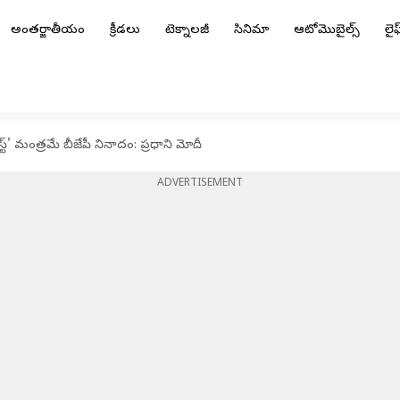
అంతర్జాతీయం
క్రీడలు
టెక్నాలజీ
సినిమా
ఆటోమొబైల్స్
లైఫ్
్' మంత్రమే బీజేపీ నినాదం: ప్రధాని మోదీ
ADVERTISEMENT