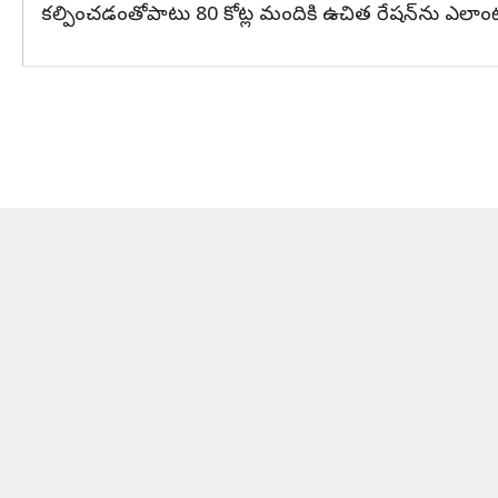
కల్పించడంతోపాటు 80 కోట్ల మందికి ఉచిత రేషన్‌ను ఎలాంటి వివ