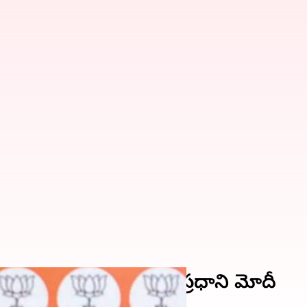
ంత్రమే బీజేపీ నినాదం: ప్రధాని మోదీ