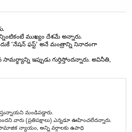
న్నింటికంటే ముఖ్యం దేశమే అన్నారు.
దుకే 'నేషన్ ఫస్ట్' అనే మంత్రాన్ని నినాదంగా
థ్యాన్ని ఇప్పుడు గుర్తిస్తోందన్నారు. అవినీతి,
ేస్తున్నాయని మండిపడ్డారు.
అవుతుందని వారు (ప్రతిపక్షాలు) ఎన్నడూ ఊహించలేదన్నారు.
ామాజిక న్యాయం, అన్ని వర్గాలకు ఉపాధి