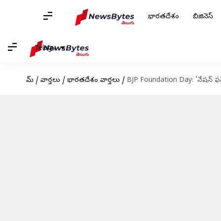
భారతదేశం
బిజినెస్
Telugu
హోమ్
/
వార్తలు
/
భారతదేశం వార్తలు
/
BJP Foundation Day: 'నేషన్ ఫస్ట