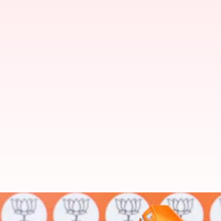
BJP Foundation Day: 'నేషన్ ఫస్ట్' మ