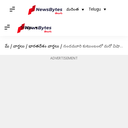
మరింత
Telugu
Telugu
హోమ్
/
వార్తలు
/
భారతదేశం వార్తలు
/
నందమూరి కుటుంబంలో మరో విషాదం- హీరో బాలకృష్ణ సోదరుడికి యాక్సిడెంట్
ADVERTISEMENT