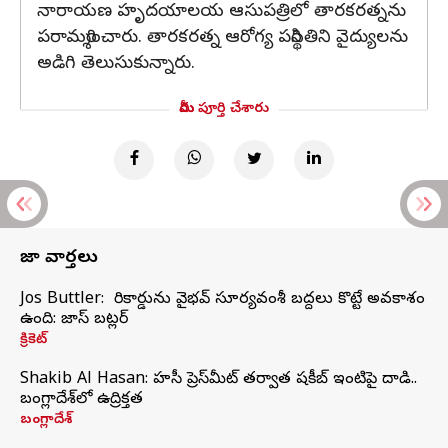
నారాయణ హృదయాలయ ఆసుపత్రిలో తారకరత్నను
పరామర్శించారు. తారకరత్న ఆరోగ్య పరిస్థితిని వైద్యులను
అడిగి తెలుసుకున్నారు.
మీరు పూర్తి చేశారు
తాజా వార్తలు
Jos Buttler: నా రికార్డును వైభవ్ సూర్యవంశీ బద్దలు కొట్టే అవకాశం
ఉంది: జాస్ బట్లర్
క్రికెట్
Shakib Al Hasan: హసీనా ప్రెస్‌మీట్‌ తర్వాత షకీబ్‌ ఇంటిపై దాడి..
బంగ్లాదేశ్‌లో ఉద్రిక్తత
బంగ్లాదేశ్