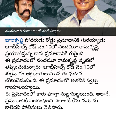
వ్రాసిన వారు
Feb 11, 2023
06:32 pm
Stalin
ఈ వార్తాకథనం ఏంటి
నందమూరి కుటుంబంలో మరో విషాదం
నందమూరి కుటుంబంలో మరో విషాదం
చోటుచేసుకుంది. ప్రముఖ సినీనటుడు
నందమూరి
బాలకృష్ణ
సోదరుడు రోడ్డు ప్రమాదానికి గురయ్యాడు.
జూబ్లీహిల్స్ రోడ్ నెం.10లో నందమూరి రామకృష్ణ
ప్రయాణిస్తున్న కారు ప్రమాదానికి గురైంది.
ఈ ప్రమాదంలో నందమూరి రామకృష్ణ తృటిలో
తప్పించుకున్నారు. జూబ్లీహిల్స్‌ రోడ్‌ నెం.10లో
శుక్రవారం తెల్లవారుజామున ఈ ఘటన
చోటుచేసుకుంది. ఈ ప్రమాదంలో అతనికి స్వల్ప
గాయాలయ్యాయి.
ఈ ప్రమాదంలో కారు పూర్తిగా నుజ్జునుజ్జయింది. అలాగే,
ప్రమాదానికి సంబంధించి ఎలాంటి కేసు నమోదు