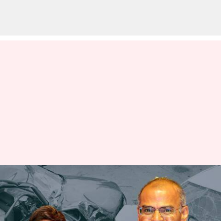
నందమూరి కుటుంబంలో మరో
విషాదం- హీరో బాలకృష్ణ సోదరుడికి
యాక్సిడెంట్