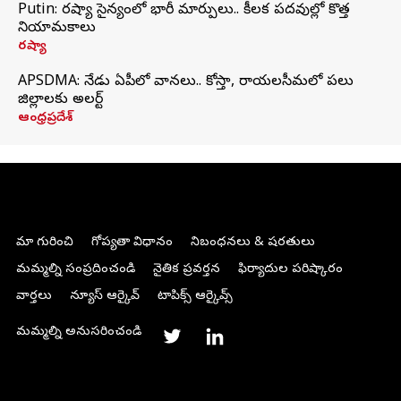
Putin: రష్యా సైన్యంలో భారీ మార్పులు.. కీలక పదవుల్లో కొత్త
నియామకాలు
రష్యా
APSDMA: నేడు ఏపీలో వానలు.. కోస్తా, రాయలసీమలో పలు
జిల్లాలకు అలర్ట్
ఆంధ్రప్రదేశ్
మా గురించి
గోప్యతా విధానం
నిబంధనలు & షరతులు
మమ్మల్ని సంప్రదించండి
నైతిక ప్రవర్తన
ఫిర్యాదుల పరిష్కారం
వార్తలు
న్యూస్ ఆర్కైవ్
టాపిక్స్ ఆర్కైవ్స్
మమ్మల్ని అనుసరించండి