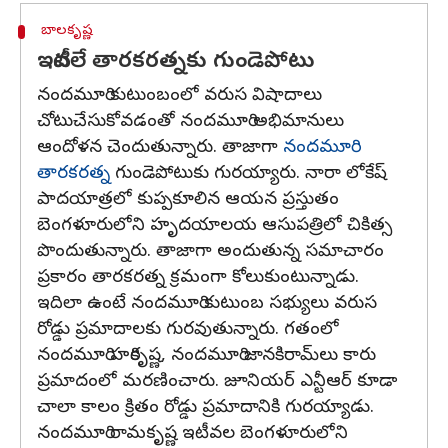
బాలకృష్ణ
ఇటీవలే తారకరత్నకు గుండెపోటు
నందమూరి కుటుంబంలో వరుస విషాదాలు
చోటుచేసుకోవడంతో నందమూరి అభిమానులు
ఆందోళన చెందుతున్నారు. తాజాగా
నందమూరి
తారకరత్న
గుండెపోటుకు గురయ్యారు. నారా లోకేష్
పాదయాత్రలో కుప్పకూలిన ఆయన ప్రస్తుతం
బెంగళూరులోని హృదయాలయ ఆసుపత్రిలో చికిత్స
పొందుతున్నారు. తాజాగా అందుతున్న సమాచారం
ప్రకారం తారకరత్న క్రమంగా కోలుకుంటున్నాడు.
ఇదిలా ఉంటే నందమూరి కుటుంబ సభ్యులు వరుస
రోడ్డు ప్రమాదాలకు గురవుతున్నారు. గతంలో
నందమూరి హరికృష్ణ, నందమూరి జానకిరామ్‌లు కారు
ప్రమాదంలో మరణించారు. జూనియర్ ఎన్టీఆర్ కూడా
చాలా కాలం క్రితం రోడ్డు ప్రమాదానికి గురయ్యాడు.
నందమూరి రామకృష్ణ ఇటీవల బెంగళూరులోని