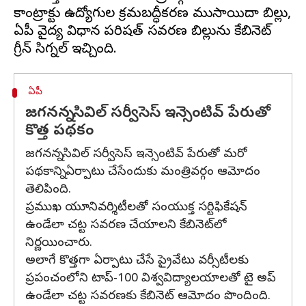
కాంట్రాక్టు ఉద్యోగుల క్రమబద్ధీకరణ ముసాయిదా బిల్లు,
ఏపీ వైద్య విధాన పరిషత్ సవరణ బిల్లును కేబినెట్
ఏపీ
జగనన్న సివిల్ సర్వీసెస్ ఇన్సెంటివ్ పేరుతో
కొత్త పథకం
జగనన్న సివిల్ సర్వీసెస్ ఇన్సెంటివ్ పేరుతో మరో
పథకాన్ని ఏర్పాటు చేసేందుకు మంత్రివర్గం ఆమోదం
తెలిపింది.
ప్రముఖ యూనివర్శిటీలతో సంయుక్త సర్టిఫికేషన్‌
ఉండేలా చట్ట సవరణ చేయాలని కేబినె‌ట్‌లో
నిర్ణయించారు.
అలాగే కొత్తగా ఏర్పాటు చేసే ప్రైవేటు వర్సీటీలకు
ప్రపంచంలోని టాప్‌-100 విశ్వవిద్యాలయాలతో టై అప్‌
ఉండేలా చట్ట సవరణకు కేబినెట్ ఆమోదం పొందింది.