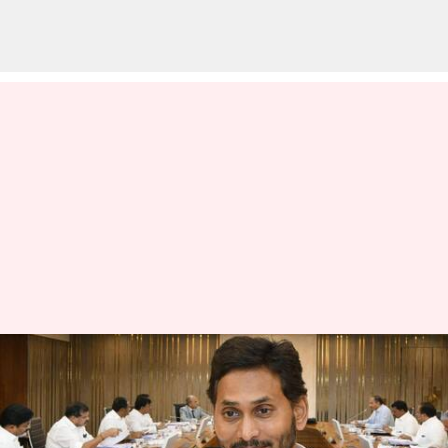
AP cabinet decisions: దసరా
నుంచే విశాఖ రాజధానిగా పాలన.. ఏపీ
కేబినెట్‌లో కీలక నిర్ణయాలు ఇవే