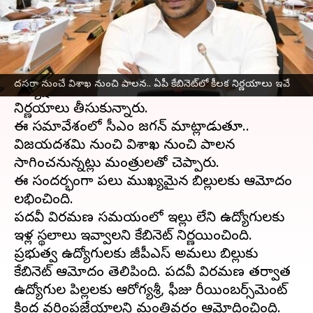
వ్రాసిన వారు
Sep 20, 2023
04:36 pm
Stalin
ఈ వార్తాకథనం ఏంటి
ఆంధ్రప్రదేశ్
ముఖ్యమంత్రి
వైఎస్ జగన్మోహన్ రెడ్డి
దసరా నుంచే విశాఖ నుంచి పాలన.. ఏపీ కేబినెట్‌లో కీలక నిర్ణయాలు ఇవే
అధ్యక్షతన జరిగిన కేబినెట్‌ సమావేశంలో కీలక
నిర్ణయాలు తీసుకున్నారు.
ఈ సమావేశంలో సీఎం జగన్ మాట్లాడుతూ..
విజయదశమి నుంచి విశాఖ నుంచి పాలన
సాగించనున్నట్లు మంత్రులతో చెప్పారు.
ఈ సందర్భంగా పలు ముఖ్యమైన బిల్లులకు ఆమోదం
లభించింది.
పదవీ విరమణ సమయంలో ఇల్లు లేని ఉద్యోగులకు
ఇళ్ల స్థలాలు ఇవ్వాలని కేబినెట్ నిర్ణయించింది.
ప్రభుత్వ ఉద్యోగులకు జీపీఎస్ అమలు బిల్లుకు
కేబినెట్ ఆమోదం తెలిపింది. పదవీ విరమణ తర్వాత
ఉద్యోగుల పిల్లలకు ఆరోగ్యశ్రీ, ఫీజు రీయింబర్స్‌మెంట్‌
కింద వర్తింపజేయాలని మంత్రివర్గం ఆమోదించింది.