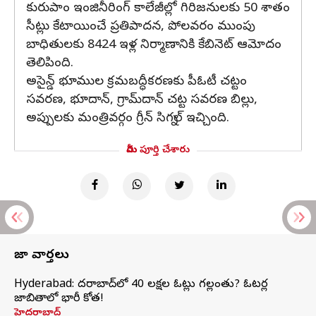
కురుపాం ఇంజినీరింగ్ కాలేజీల్లో గిరిజనులకు 50 శాతం
సీట్లు కేటాయించే ప్రతిపాదన, పోలవరం ముంపు
బాధితులకు 8424 ఇళ్ల నిర్మాణానికి కేబినెట్ ఆమోదం
తెలిపింది.
అసైన్డ్ భూముల క్రమబద్ధీకరణకు పీఓటీ చట్టం
సవరణ, భూదాన్, గ్రామ్‌దాన్ చట్ట సవరణ బిల్లు,
అప్పులకు మంత్రివర్గం గ్రీన్ సిగ్నల్ ఇచ్చింది.
మీరు పూర్తి చేశారు
తాజా వార్తలు
Hyderabad: హైదరాబాద్‌లో 40 లక్షల ఓట్లు గల్లంతు? ఓటర్ల
జాబితాలో భారీ కోత!
హైదరాబాద్