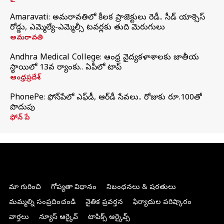
Amaravati: అమరావతిలో కీలక ప్రాజెక్టులు రెడీ.. సీడ్‌ యాక్సెస్‌
రోడ్డు, ఎమ్మెల్యే-ఎమ్మెల్సీ టవర్లకు తుది మెరుగులు
అమరావతి
Andhra Medical College: ఆంధ్ర వైద్యకళాశాలకు జాతీయ
స్థాయిలో 13వ ర్యాంకు.. ఏపీలో టాప్
ఆంధ్రప్రదేశ్
PhonePe: ఫోన్‌పేలో ఎఫ్‌డీ, ఆర్‌డీ సేవలు.. రోజుకు రూ.100తో
పొదుపు
ఫోన్‌ పే
మా గురించి
గోప్యతా విధానం
నిబంధనలు & షరతులు
మమ్మల్ని సంప్రదించండి
నైతిక ప్రవర్తన
ఫిర్యాదుల పరిష్కారం
వార్తలు
న్యూస్ ఆర్కైవ్
టాపిక్స్ ఆర్కైవ్స్