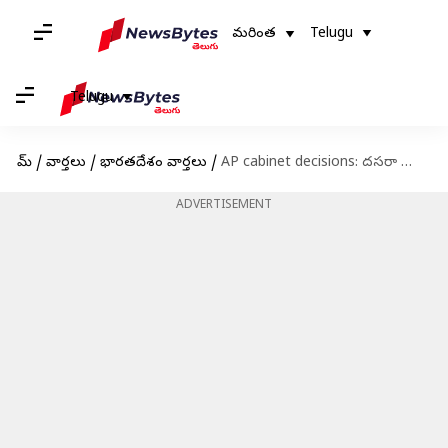
మరింత
Telugu
Telugu
హోమ్
/
వార్తలు
/
భారతదేశం వార్తలు
/
AP cabinet decisions: దసరా నుంచే విశాఖ రాజధానిగా పాలన.. ఏపీ కేబినెట్‌లో కీలక నిర్ణయాలు ఇవే
ADVERTISEMENT