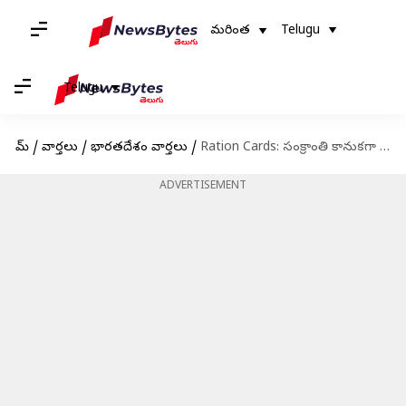
మరింత
Telugu
Telugu
హోమ్
/
వార్తలు
/
భారతదేశం వార్తలు
/
Ration Cards: సంక్రాంతి కానుకగా కొత్త రేషన్​కార్డుల దరఖాస్తులు!
ADVERTISEMENT