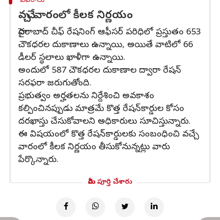
వివరాలు
వచ్చే వారంలో కీలక నిర్ణయం
హైదరాబాద్ చీఫ్ రేషనింగ్ ఆఫీసర్ పరిధిలో ప్రస్తుతం 653
చౌకధరల దుకాణాలు ఉన్నాయి, అయితే వాటిలో 66
డీలర్ స్థలాలు ఖాళీగా ఉన్నాయి.
అందులో 587 చౌకధరల దుకాణాల ద్వారా రేషన్
సరఫరా జరుగుతోంది.
ప్రభుత్వం అర్హతలను నిర్దేశించి అవకాశం
కల్పించినప్పుడు మాత్రమే కొత్త రేషన్‌కార్డుల కోసం
దరఖాస్తు చేసుకోవాలని అధికారులు సూచిస్తున్నారు.
ఈ విషయంలో కొత్త రేషన్‌కార్డులకు సంబంధించి వచ్చే
వారంలో కీలక నిర్ణయం తీసుకోనున్నట్లు వారు
పేర్కొన్నారు.
మీరు పూర్తి చేశారు