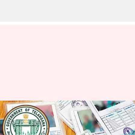
Ration Cards: సంక్రాంతి కానుకగా కొత్త
రేషన్​కార్డుల దరఖాస్తులు!
వ్రాసిన వారు
Jan 03, 2025
09:24 am
Sirish Praharaju