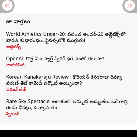
తాజా వార్తలు
World Athletics Under-20: ప్రపంచ అండర్-20 అథ్లెటిక్స్‌లో
భారత్‌ శుభారంభం.. ఫైనల్స్‌లోకి ముగ్గురు!
అథ్లెటిక్స్
OpenAI: కొత్త ఏఐ స్మార్ట్ స్పీకర్ ధర ఎంతో తెలుసా?
చాట్‌జీపీటీ
Korean Kanakaraju Review : కొరియన్ కనకరాజు రివ్యూ..
వరుణ్ తేజ్ కామెడీ వర్కౌట్ అయ్యిందా?
వరుణ్ తేజ్
Rare Sky Spectacle: ఆకాశంలో అరుదైన అద్భుతం.. ఒకే రాత్రి
రెండు చీకట్లు, ఉల్కాపాతం
స్పెయిన్