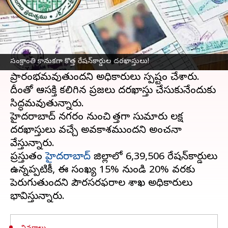
ఈ వార్తాకథనం ఏంటి
కొత్త రేషన్‌కార్డుల కోసం నగరవాసుల ఆశలు త్వరలో
నెరవేరబోతున్నాయి.
సంక్రాంతి కానుకగా కొత్త రేషన్​కార్డుల దరఖాస్తులు!
సంక్రాంతి పండుగ తర్వాత ఈ ప్రక్రియ
ప్రారంభమవుతుందని అధికారులు స్పష్టం చేశారు.
దీంతో ఆసక్తి కలిగిన ప్రజలు దరఖాస్తు చేసుకునేందుకు
సిద్ధమవుతున్నారు.
హైదరాబాద్ నగరం నుంచి కొత్తగా సుమారు లక్ష
దరఖాస్తులు వచ్చే అవకాశముందని అంచనా
వేస్తున్నారు.
ప్రస్తుతం
హైదరాబాద్
జిల్లాలో 6,39,506 రేషన్‌కార్డులు
ఉన్నప్పటికీ, ఈ సంఖ్య 15% నుండి 20% వరకు
పెరుగుతుందని పౌరసరఫరాల శాఖ అధికారులు