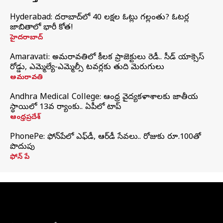
Hyderabad: హైదరాబాద్‌లో 40 లక్షల ఓట్లు గల్లంతు? ఓటర్ల
జాబితాలో భారీ కోత!
హైదరాబాద్
Amaravati: అమరావతిలో కీలక ప్రాజెక్టులు రెడీ.. సీడ్‌ యాక్సెస్‌
రోడ్డు, ఎమ్మెల్యే-ఎమ్మెల్సీ టవర్లకు తుది మెరుగులు
అమరావతి
Andhra Medical College: ఆంధ్ర వైద్యకళాశాలకు జాతీయ
స్థాయిలో 13వ ర్యాంకు.. ఏపీలో టాప్
ఆంధ్రప్రదేశ్
PhonePe: ఫోన్‌పేలో ఎఫ్‌డీ, ఆర్‌డీ సేవలు.. రోజుకు రూ.100తో
పొదుపు
ఫోన్‌ పే