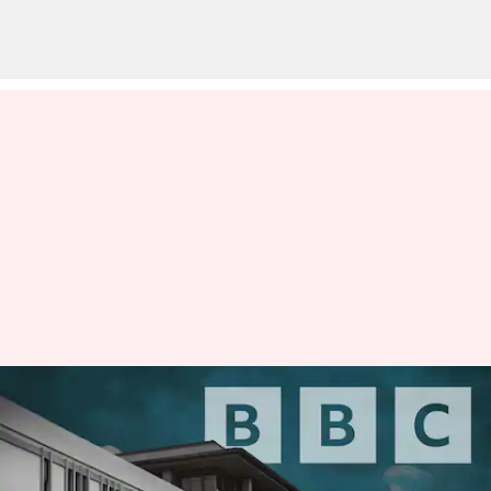
BBC Documentary on Modi:
పరువు నష్టం కేసులో బీబీసీకి దిల్లీ
హైకోర్టు సమన్లు