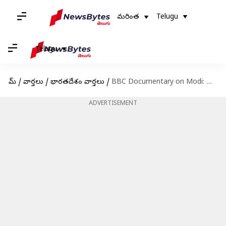
మరింత
Telugu
Telugu
హోమ్
/
వార్తలు
/
భారతదేశం వార్తలు
/
BBC Documentary on Modi: పరువు నష్టం కేసులో బీబీసీకి దిల్లీ హైకోర్టు సమన్లు
ADVERTISEMENT