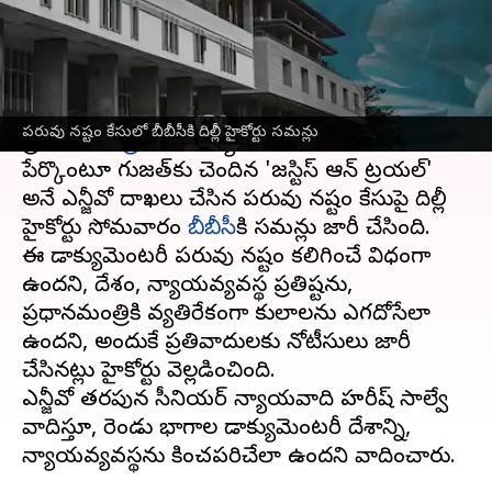
వ్రాసిన వారు
May 22, 2023
05:19 pm
Stalin
ఈ వార్తాకథనం ఏంటి
2002
గుజరాత్
అల్లర్లపై వివాదాస్పద డాక్యుమెంటరీ
పరువు నష్టం కేసులో బీబీసీకి దిల్లీ హైకోర్టు సమన్లు
ప్రధాని
నరేంద్ర మోదీ
కి వ్యతిరేకంగా ఉందని
పేర్కొంటూ గుజరాత్‌కు చెందిన 'జస్టిస్ ఆన్ ట్రయల్'
అనే ఎన్జీవో దాఖలు చేసిన పరువు నష్టం కేసుపై దిల్లీ
హైకోర్టు సోమవారం
బీబీసీ
కి సమన్లు ​​జారీ చేసింది.
ఈ డాక్యుమెంటరీ పరువు నష్టం కలిగించే విధంగా
ఉందని, దేశం, న్యాయవ్యవస్థ ప్రతిష్టను,
ప్రధానమంత్రికి వ్యతిరేకంగా కులాలను ఎగదోసేలా
ఉందని, అందుకే ప్రతివాదులకు నోటీసులు జారీ
చేసినట్లు హైకోర్టు వెల్లడించింది.
ఎన్జీవో తరపున సీనియర్ న్యాయవాది హరీష్ సాల్వే
వాదిస్తూ, రెండు భాగాల డాక్యుమెంటరీ దేశాన్ని,