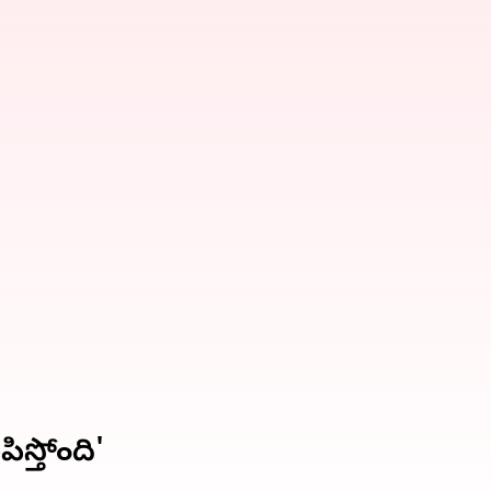
స్తోంది'