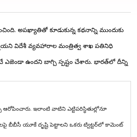
ించింది. అపఖ్యాతితో కూడుకున్న కథనాన్ని ముందుకు
ని విదేశీ వ్యవహారాల మంత్రిత్వ శాఖ ప్రతినిధి
ెండా ఉందని బాగ్చి స్పష్టం చేశారు. భారత్‌లో దీన్ని
ఆరోపించారు. ఇలాంటి వాటిని ఎట్టిపరిస్థితుల్లోనూ
 బీబీసీ యూకే దృష్టి పెట్టాలని ఒకరు ట్విట్టర్‌లో కామెంట్