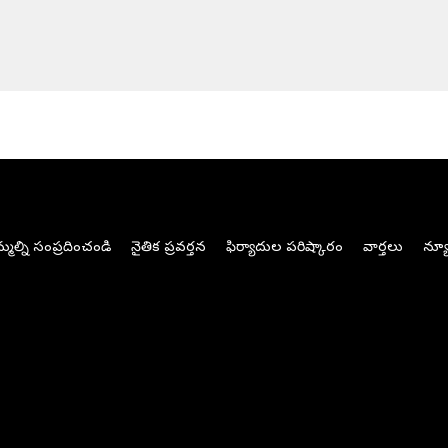
మల్ని సంప్రదించండి
నైతిక ప్రవర్తన
ఫిర్యాదుల పరిష్కారం
వార్తలు
న్యూ