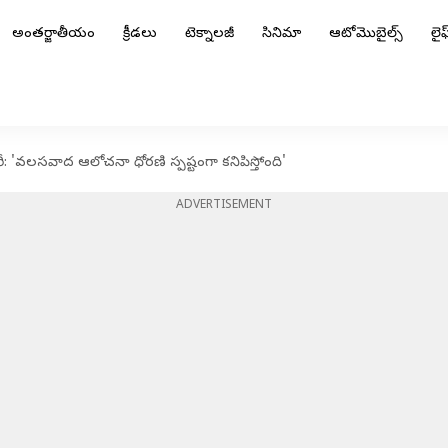
అంతర్జాతీయం
క్రీడలు
టెక్నాలజీ
సినిమా
ఆటోమొబైల్స్
లైఫ్
రీ: 'వలసవాద ఆలోచనా ధోరణి స్పష్టంగా కనిపిస్తోంది'
ADVERTISEMENT