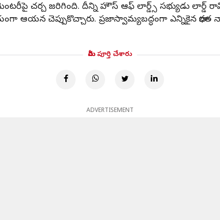
పై చర్చ జరిగింది. దీన్ని హౌస్ ఆఫ్ లార్డ్స్ సభ్యుడు లార్డ్ రామ
గా ఆయన చెప్పుకొచ్చారు. ప్రజాస్వామ్యబద్ధంగా ఎన్నికైన భార
మీరు పూర్తి చేశారు
ADVERTISEMENT