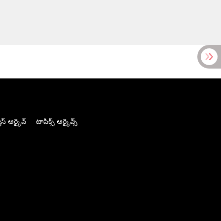
స్ ఆర్కైవ్
టాపిక్స్ ఆర్కైవ్స్