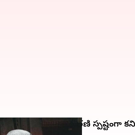
 'వలసవాద ఆలోచనా ధోరణి స్పష్టంగా కనిపి