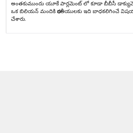
అంతకుముందు యూకే పార్లమెంట్‌ లో కూడా బీబీసీ డాక్యుమెంటరీ
ఒక బిలియన్ మందికి భారతీయులకు ఇది బాధకలిగించే విషయం
చేశారు.