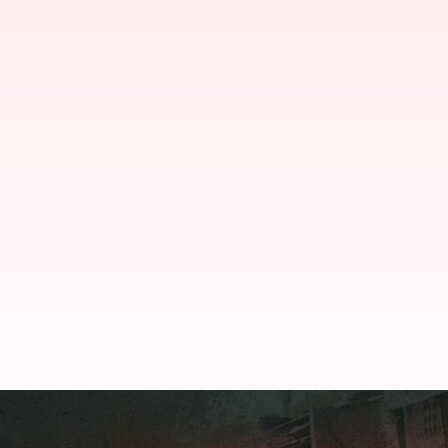
ప్రదాని మోదీపై బీబీసీ డాక్యుమెంటరీ: