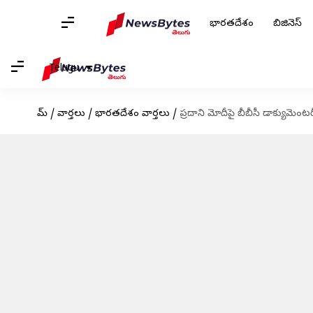
భారతదేశం
బిజినెస్
Telugu
హోమ్
/
వార్తలు
/
భారతదేశం వార్తలు
/
ప్రదాని మోదీపై బీబీసీ డాక్యుమెంట