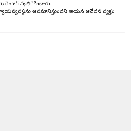
ి రేంజర్ వ్యతిరేకించారు.
త న్యాయవ్యవస్థను అవమానిస్తుందని ఆయన ఆవేదన వ్యక్తం