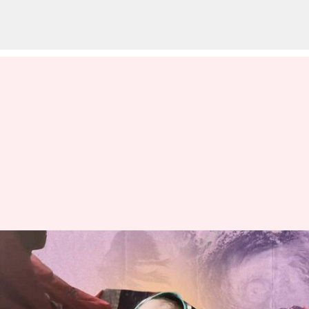
నెల రోజుల క్రితం పుట్టిన చిన్నారికి
'బిపోర్‌జాయ్' తుపాను పేరు
వ్రాసిన వారు
Jun 15, 2023
04:31 pm
Stalin