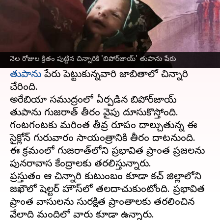
ఈ వార్తాకథనం ఏంటి
నెల రోజుల క్రితం జన్మించిన పాపకు ఆమె తల్లిదండ్రులు
ప్రస్తుతం
గుజరాత్
, ముంబై తీరాలను వణిస్తున్న
నెల రోజుల క్రితం పుట్టిన చిన్నారికి 'బిపోర్‌జాయ్' తుపాను పేరు
'బిపోర్‌జాయ్' తుపాను పేరు పెట్టుకున్నారు. దీంతో
తుపాను
పేరు పెట్టుకున్నవారి జాబితాలో చిన్నారి
చేరింది.
అరేబియా సముద్రంలో ఏర్పడిన బిపోర్‌జాయ్
తుపాను గుజరాత్ తీరం వైపు దూసుకొస్తోంది.
గంటగంటకు మరింత తీవ్ర రూపం దాల్చుతున్న ఈ
సైక్లోన్ గురువారం సాయంత్రానికి తీరం దాటనుంది.
ఈ క్రమంలో గుజరాత్‌లోని ప్రభావిత ప్రాంత ప్రజలను
పునరావాస కేంద్రాలకు తరలిస్తున్నారు.
ప్రస్తుతం ఆ చిన్నారి కుటుంబం కూడా కచ్ జిల్లాలోని
జఖౌలో షెల్టర్ హౌస్‌లో తలదాచుకుంటోంది. ప్రభావిత
ప్రాంత వాసులను సురక్షిత ప్రాంతాలకు తరలించిన