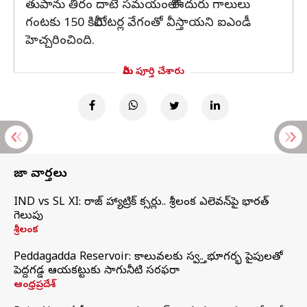
తుపాను తీరం దాటే సమయంలో ఈదురు గాలులు
గంటకు 150 కిలోమీటర్ల వేగంతో వీస్తాయని ఐఎండీ
హెచ్చరించింది.
మీరు పూర్తి చేశారు
తాజా వార్తలు
IND vs SL XI: సిరాజ్‌ హ్యాట్రిక్‌ సిక్సర్లు.. శ్రీలంక ఎలెవన్‌పై భారత్‌
గెలుపు
శ్రీలంక
Peddagadda Reservoir: కాలువలకు స్వస్తి.. భూగర్భ పైపులతో
పెద్దగడ్డ ఆయకట్టుకు సాగునీటి సరఫరా
ఆంధ్రప్రదేశ్