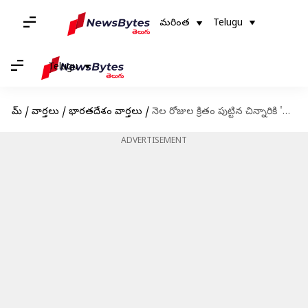
మరింత
Telugu
Telugu
హోమ్
/
వార్తలు
/
భారతదేశం వార్తలు
/
నెల రోజుల క్రితం పుట్టిన చిన్నారికి 'బిపోర్‌జాయ్' తుపాను పేరు
ADVERTISEMENT