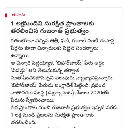
తుపాను
1 లక్ష మందిని సురక్షిత ప్రాంతాలకు
తరలించిన గుజరాత్ ప్రభుత్వం
గతంలో కూడా వచ్చిన తిత్లీ, ఫణి, గులాబ్ వంటి తుపాన్ల
పేర్లను కూడా చిన్నారులకు పెట్టిన సందర్భాలు
ఉన్నాయి.
ఆ చిన్నారి పెద్దయ్యాక, 'బిపోర్‌జాయ్' పేరు అర్థం
'విపత్తు' అని తెలుసుకున్న తర్వాత
సంతోషించకపోవచ్చని పలువురు వ్యాఖ్యానిస్తున్నారు.
'బిపోర్‌జాయ్' పేరును బంగ్లాదేశ్ పెట్టింది. ప్రపంచ
వాతావరణ సంస్థ (డబ్ల్యూఎంఓ) దేశాలు 2020లో ఈ
పేరును స్వీకరించాయి.
తీర ప్రాంతాల నుంచి గుజరాత్ ప్రభుత్వం ఇప్పటి వరకు
1 లక్ష మంది ప్రజలను సురక్షిత ప్రాంతాలకు
తరలించింది.