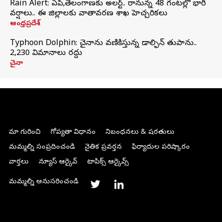
Rain Alert: ఏపీ,తెలంగాణకు అలర్ట్.. రానున్న 48 గంటల్లో భారీ
వర్షాలు.. ఈ జిల్లాలకు వాతావరణ శాఖ హెచ్చరికలు
ఆంధ్రప్రదేశ్
Typhoon Dolphin: చైనాను వణికిస్తున్న డాల్ఫిన్‌ తుపాను..
2,230 విమానాలు రద్దు
చైనా
మా గురించి
గోప్యతా విధానం
నిబంధనలు & షరతులు
మమ్మల్ని సంప్రదించండి
నైతిక ప్రవర్తన
ఫిర్యాదుల పరిష్కారం
వార్తలు
న్యూస్ ఆర్కైవ్
టాపిక్స్ ఆర్కైవ్స్
మమ్మల్ని అనుసరించండి