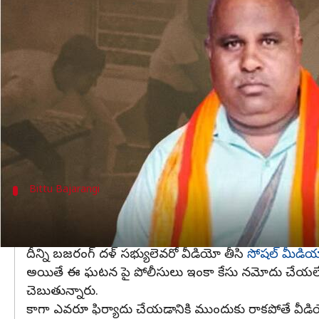
వ్రాసిన వారు
Apr 03, 2024
12:42 pm
Stalin
ఈ వార్తాకథనం ఏంటి
గతేడాది
హర్యానా
లో నుహ్లో చెలరేగిన హింస కేసులో అరెస్
గ్రామస్తులతో కలిసి ఒక వ్యక్తిని కర్రతో చితక్కొడుతున్న
ఈనెల 1 తేదీన ఫరీదాబాద్ లోని సరూర్పూర్ లో షాము అనే వ
దీన్ని గమనించిన స్థానికులు వెంటనే షాము ఇంటిలోకి వె
Bittu Bajarangi
ప్రేక్షక పాత్ర వహించిన పోలీసు
అక్కడ షాముని బిట్టు బజరంగీ కర్రతో చితక్కొట్టాడు. షామును
దీన్ని బజరంగ్ దళ్ సభ్యులెవరో వీడియో తీసి
సోషల్ మీడియ
అయితే ఈ ఘటన పై పోలీసులు ఇంకా కేసు నమోదు చేయలేదు. షా
చెబుతున్నారు.
కాగా ఎవరూ ఫిర్యాదు చేయడానికి ముందుకు రాకపోతే వీడియో