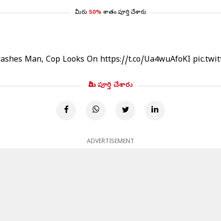
మీరు
50%
శాతం పూర్తి చేశారు
hrashes Man, Cop Looks On
https://t.co/Ua4wuAfoKI
pic.twi
మీరు పూర్తి చేశారు
ADVERTISEMENT