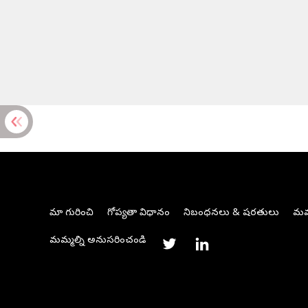
మా గురించి
గోప్యతా విధానం
నిబంధనలు & షరతులు
మమ్
మమ్మల్ని అనుసరించండి