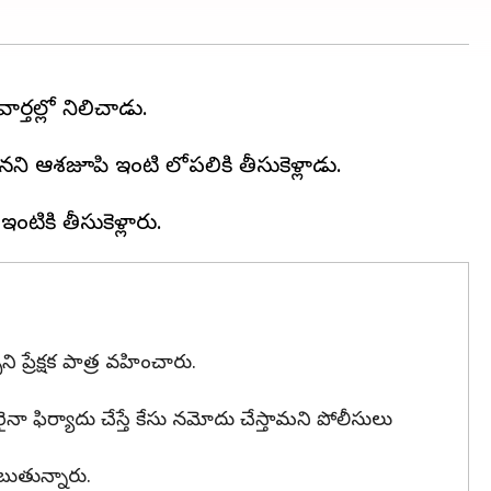
ర్తల్లో నిలిచాడు.
ానని ఆశజూపి ఇంటి లోపలికి తీసుకెళ్లాడు.
 ప్రేక్షక పాత్ర వహించారు.
 ఫిర్యాదు చేస్తే కేసు నమోదు చేస్తామని పోలీసులు
బుతున్నారు.