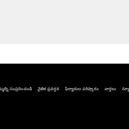
మల్ని సంప్రదించండి
నైతిక ప్రవర్తన
ఫిర్యాదుల పరిష్కారం
వార్తలు
న్యూ