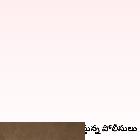
ట్టు బజరంగీ...చోద్యం చూస్తున్న పోలీసులు