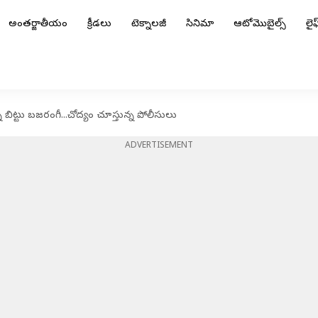
అంతర్జాతీయం
క్రీడలు
టెక్నాలజీ
సినిమా
ఆటోమొబైల్స్
లైఫ్
్న బిట్టు బజరంగీ...చోద్యం చూస్తున్న పోలీసులు
ADVERTISEMENT