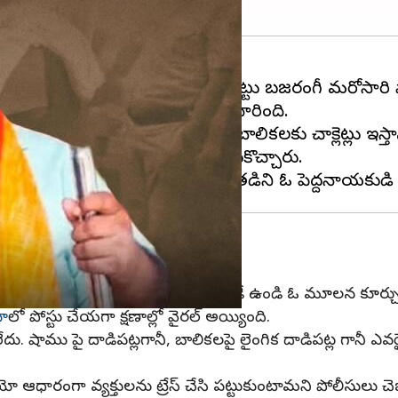
టై బెయిల్ పై బయట తిరుగుతున్న బిట్టు బజరంగీ మరోసారి వా
 బిట్టు బజరంగీ వీడియో ఒకటి వైరల్ మారింది.
్యక్తి తన పొరుగున ఉన్న ఇద్దరు బాలికలకు చాక్లెట్లు ఇస్త
ళ్లి అతడిని పట్టుకుని బయటకు తీసుకొచ్చారు.
 బిట్టు కొడుతున్నప్పుడు పోలీసులు అక్కడే ఉండి ఓ మూలన కూర్చుని
ా
లో పోస్టు చేయగా క్షణాల్లో వైరల్ అయ్యింది.
ము పై దాడిపట్లగానీ, బాలికలపై లైంగిక దాడిపట్ల గానీ ఎవరైనా
 ఆధారంగా వ్యక్తులను ట్రేస్ చేసి పట్టుకుంటామని పోలీసులు చె