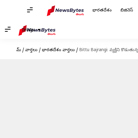
భారతదేశం
బిజినెస్
Telugu
హోమ్
/
వార్తలు
/
భారతదేశం వార్తలు
/
Bittu Bajrangi: వ్యక్తిని కొడుతున