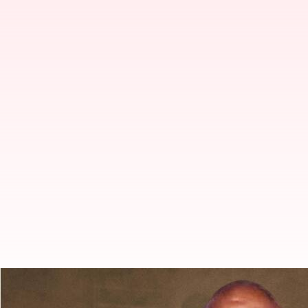
Bittu Bajrangi: వ్యక్తిని కొడుతున్న బి