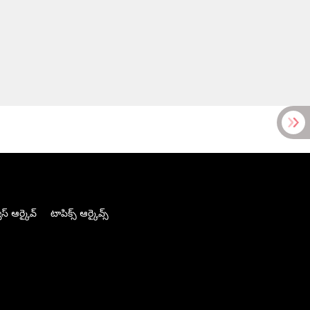
స్ ఆర్కైవ్
టాపిక్స్ ఆర్కైవ్స్