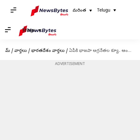
మరింత
Telugu
Telugu
హోమ్
/
వార్తలు
/
భారతదేశం వార్తలు
/
ఏపీకి భాజపా అగ్రనేతల క్యూ.. ఆంధ్రలో పొలిటికల్ హీట్ షురూ
ADVERTISEMENT