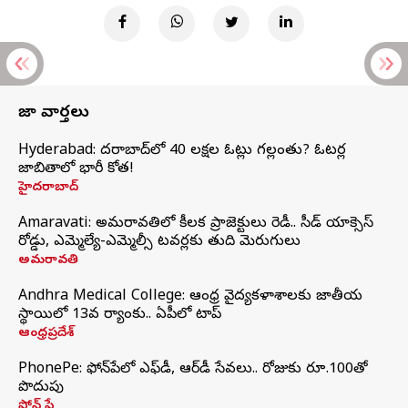
తాజా వార్తలు
Hyderabad: హైదరాబాద్‌లో 40 లక్షల ఓట్లు గల్లంతు? ఓటర్ల
జాబితాలో భారీ కోత!
హైదరాబాద్
Amaravati: అమరావతిలో కీలక ప్రాజెక్టులు రెడీ.. సీడ్‌ యాక్సెస్‌
రోడ్డు, ఎమ్మెల్యే-ఎమ్మెల్సీ టవర్లకు తుది మెరుగులు
అమరావతి
Andhra Medical College: ఆంధ్ర వైద్యకళాశాలకు జాతీయ
స్థాయిలో 13వ ర్యాంకు.. ఏపీలో టాప్
ఆంధ్రప్రదేశ్
PhonePe: ఫోన్‌పేలో ఎఫ్‌డీ, ఆర్‌డీ సేవలు.. రోజుకు రూ.100తో
పొదుపు
ఫోన్‌ పే