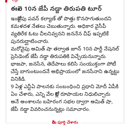
Bjp
ఈనెల 10న జేపీ నడ్జా తిరుపతి టూర్
ఇంకోవైపు పవన్ కల్యాణ్ తో పొత్తు కొనసాగుతుందని
కమళదళ నేతలు చెబుతున్నారు. అధికార వైసీపీ
వ్యతిరేక ఓటు చీలనివ్వనని జననేన చీఫ్ ఇప్పటికే
పునరుద్ఘాటించారు.
మరోవైపు అమిత్ షా తర్వాత జూన్ 10న పార్టీ నేషనల్
ప్రెసిడెంట్ జేపీ నడ్డా తిరుపతికి విచ్చేయనున్నారు.
భాజపా, జనసేన, తెదేపాలు కలిసి సంయుక్తంగా పోటీ
చేస్తే బాగుంటుందనే అభిప్రాయంలో జనసేనాని ఉన్నట్టు
వినికిడి.
9 ఏళ్ల ఎన్టీఏ పాలనకు సంబంధించి ప్రధాని మోదీ ఏపీకి
ఏం చేశారు, ఎన్ని వేల కోట్ల రూపాయల నిధులిచ్చారు
అనే అంశాలను బహిరంగ సభల ద్వారా అమిత్ షా,
జేపీ నడ్డా వివరించనున్నట్లు సమాచారం.
మీరు పూర్తి చేశారు