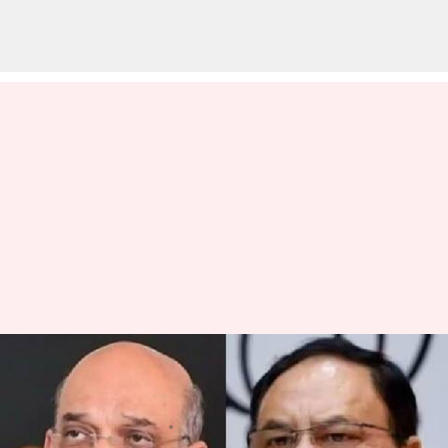
ఏపీకి భాజపా అగ్రనేతల క్యూ..
ఆంధ్రలో పొలిటికల్ హీట్ షురూ
వ్రాసిన వారు
Jun 02, 2023
06:28 pm
TEJAVYAS BESTHA