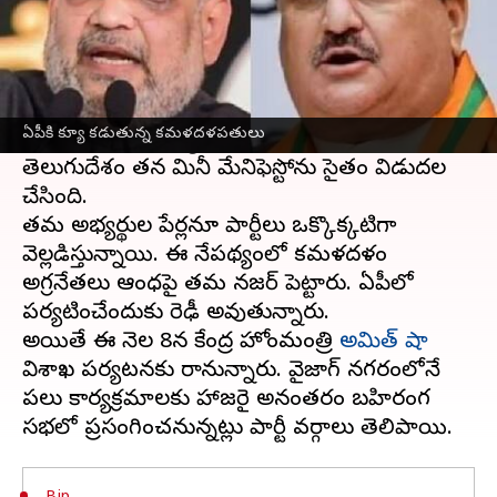
ఈ వార్తాకథనం ఏంటి
ఆంధ్రప్రదేశ్
లో సాధారణ ఎలక్షన్లకు కావాల్సినంత
సమయం ఉంది. అయినా రాష్ట్రంలో ఎన్నికల
ఏపీకి క్యూ కడుతున్న కమళదళపతులు
సందడిషురూ అయ్యింది. ఇప్పటికే ప్రధాన ప్రతిపక్షం
తెలుగుదేశం తన మినీ మేనిఫెస్టోను సైతం విడుదల
చేసింది.
తమ అభ్యర్థుల పేర్లనూ పార్టీలు ఒక్కొక్కటిగా
వెల్లడిస్తున్నాయి. ఈ నేపథ్యంలో కమళదళం
అగ్రనేతలు ఆంధ్రపై తమ నజర్ పెట్టారు. ఏపీలో
పర్యటించేందుకు రెఢీ అవుతున్నారు.
అయితే ఈ నెల 8న కేంద్ర హోంమంత్రి
అమిత్ షా
విశాఖ పర్యటనకు రానున్నారు. వైజాగ్ నగరంలోనే
పలు కార్యక్రమాలకు హాజరై అనంతరం బహిరంగ