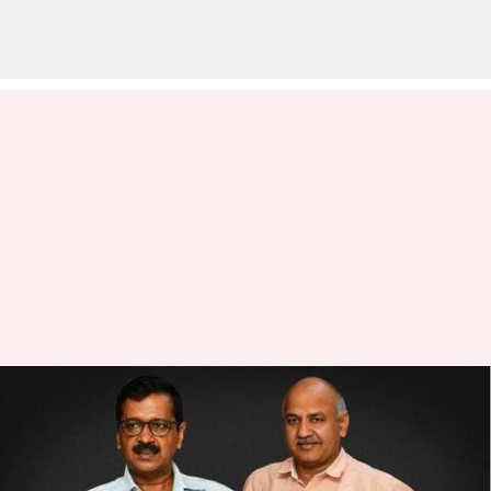
మనీష్ సిసోడియా అరెస్టును సీబీఐ
అధికారులే వ్యతిరేకిస్తున్నారు:
కేజ్రీవాల్