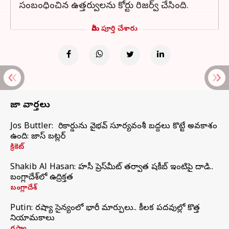
సంబంధించిన ఉత్తర్వులను కోర్టు రిజర్వ్ చేసింది.
మీరు పూర్తి చేశారు
తాజా వార్తలు
Jos Buttler: నా రికార్డును వైభవ్ సూర్యవంశీ బద్దలు కొట్టే అవకాశం
ఉంది: జాస్ బట్లర్
క్రికెట్
Shakib Al Hasan: హసీనా ప్రెస్‌మీట్‌ తర్వాత షకీబ్‌ ఇంటిపై దాడి..
బంగ్లాదేశ్‌లో ఉద్రిక్తత
బంగ్లాదేశ్
Putin: రష్యా సైన్యంలో భారీ మార్పులు.. కీలక పదవుల్లో కొత్త
నియామకాలు