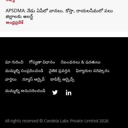
రష్యా
APSDMA: నేడు ఏపీలో వానలు.. కోస్తా, రాయలసీమలో పలు
జిల్లాలకు అలర్ట్
ఆంధ్రప్రదేశ్
మా గురించి
గోప్యతా విధానం
నిబంధనలు & షరతులు
మమ్మల్ని సంప్రదించండి
నైతిక ప్రవర్తన
ఫిర్యాదుల పరిష్కారం
వార్తలు
న్యూస్ ఆర్కైవ్
టాపిక్స్ ఆర్కైవ్స్
మమ్మల్ని అనుసరించండి
All rights reserved © Candela Labs Private Limited 2026