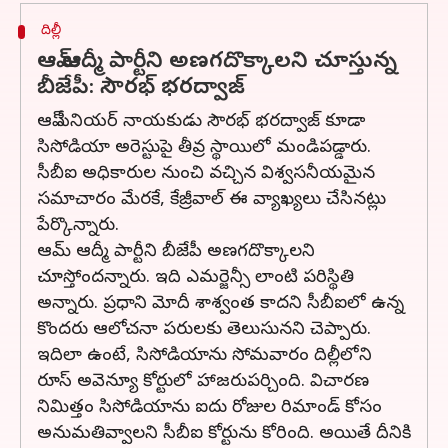
దిల్లీ
ఆమ్ ఆద్మీ పార్టీని అణగదొక్కాలని చూస్తున్న
బీజేపీ: సౌరభ్ భరద్వాజ్
ఆప్ సీనియర్ నాయకుడు సౌరభ్ భరద్వాజ్ కూడా
సిసోడియా అరెస్టుపై తీవ్ర స్థాయిలో మండిపడ్డారు.
సీబీఐ అధికారుల నుంచి వచ్చిన విశ్వసనీయమైన
సమాచారం మేరకే, కేజ్రీవాల్ ఈ వ్యాఖ్యలు చేసినట్లు
పేర్కొన్నారు.
ఆమ్ ఆద్మీ పార్టీని బీజేపీ అణగదొక్కాలని
చూస్తోందన్నారు. ఇది ఎమర్జెన్సీ లాంటి పరిస్థితి
అన్నారు. ప్రధాని మోదీ శాశ్వంత కాదని సీబీఐలో ఉన్న
కొందరు ఆలోచనా పరులకు తెలుసునని చెప్పారు.
ఇదిలా ఉంటే, సిసోడియాను సోమవారం దిల్లీలోని
రూస్ అవెన్యూ కోర్టులో హాజరుపర్చింది. విచారణ
నిమిత్తం సిసోడియాను ఐదు రోజుల రిమాండ్ కోసం
అనుమతివ్వాలని సీబీఐ కోర్టును కోరింది. అయితే దీనికి