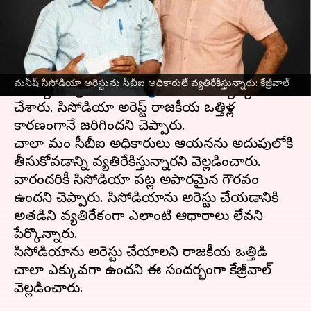
వ్రాసిన వారు
Feb 27, 2023
05:34 pm
Stalin
ఈ వార్తాకథనం ఏంటి
దిల్లీ డిప్యూటీ సీఎం మనీష్ సిసోడియా
ఆప్ అధినేత,
మనీష్ సిసోడియా అరెస్టును సీబీఐ అధికారులే వ్యతిరేకిస్తున్నారు: కేజ్రీవాల్
ముఖ్యమంత్రి
అరవింద్ కేజ్రీవాల్
కీలక వ్యాఖ్యలు
చేశారు. సిసోడియా అరెస్ట్ రాజకీయ ఒత్తిళ్ల
కారణంగానే జరిగిందని చెప్పారు.
చాలా మంది సీబీఐ అధికారులు ఆయనను అదుపులోకి
తీసుకోవడాన్ని వ్యతిరేకిస్తున్నారని వెల్లడించారు.
వారందరికీ సిసోడియా పట్ల అపారమైన గౌరవం
ఉందని చెప్పారు. సిసోడియాను అరెస్టు చేయడానికి
అతడిని వ్యతిరేకంగా ఎలాంటి ఆధారాలు లేవని
పేర్కొన్నారు.
సిసోడియాను అరెస్టు చేయాలని రాజకీయ ఒత్తిడి
చాలా ఎక్కువగా ఉందని ఈ సందర్భంగా కేజ్రీవాల్