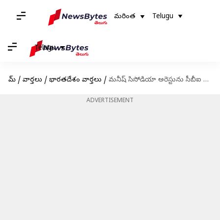
మరింత
Telugu
Telugu
హోమ్
/
వార్తలు
/
భారతదేశం వార్తలు
/
మనీష్ సిసోడియా అరెస్టును సీబీఐ అధికారులే వ్యతిరేకిస్తున్నారు: కేజ్రీవాల్
ADVERTISEMENT