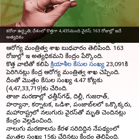
వ్రాసిన వారు
Apr 05, 2023
12:29 pm
Stalin
ఈ వార్తాకథనం ఏంటి
కరోనా ఉద్ధృతి; దేశంలో కొత్తగా 4,435మంది వైరస్; 163 రోజుల్లో ఇదే
దేశంలో గత 24 గంటల్లో 4,435 కొత్త
కోవిడ్ కేసులు
అత్యధికం
నమోదు కాగా, 15 మంది మరణించినట్లు కేంద్ర
ఆరోగ్య మంత్రిత్వ శాఖ బుధవారం తెలిపింది. 163
రోజుల్లో ఇదే అత్యధికమని కేంద్రం పేర్కొంది.
కొత్త వాటితో కలిపి
క్రియాశీల కేసుల సంఖ్య
23,091కి
పెరిగినట్లు కేంద్ర ఆరోగ్య మంత్రిత్వ శాఖ చెప్పింది.
దీంతో మొత్తం కేసుల సంఖ్య 4.47 కోట్లకు
(4,47,33,719)కు చేరింది.
తాజా మరణాల్లో ఛత్తీస్‌గఢ్, దిల్లీ, గుజరాత్,
హర్యానా, కర్నాటక, ఒడిశా, పంజాబ్‌లలో ఒక్కొక్కరు,
మహారాష్ట్రలో నలుగురు వైరస్‌తో మృతి చెందినట్లు
కేంద్రం వెల్లడించింది.
నాలుగు మరణాలను కేరళ సరిదిద్దిన నేపథ్యంలో
మృతల సంఖ్య 15కు చేరినట్లు కేంద్రం తెలిపింది.