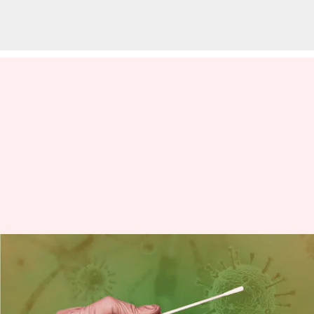
కరోనా ఉద్ధృతి; దేశంలో కొత్తగా
4,435మంది వైరస్; 163 రోజుల్లో ఇదే
అత్యధికం