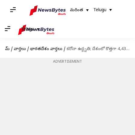
మరింత
Telugu
Telugu
హోమ్
/
వార్తలు
/
భారతదేశం వార్తలు
/
కరోనా ఉద్ధృతి; దేశంలో కొత్తగా 4,435మంది వైరస్; 163 రోజుల్లో ఇదే అత్యధికం
ADVERTISEMENT