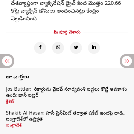
దేశవ్యాప్తంగా వ్యాక్సినేషన్ డ్రైవ్ కింద మొత్తం 220.66
కోట్ల వ్యాక్సిన్ డోసులు అందించినట్లు కేంద్రం
వెల్లడించింది.
మీరు పూర్తి చేశారు
తాజా వార్తలు
Jos Buttler: నా రికార్డును వైభవ్ సూర్యవంశీ బద్దలు కొట్టే అవకాశం
ఉంది: జాస్ బట్లర్
క్రికెట్
Shakib Al Hasan: హసీనా ప్రెస్‌మీట్‌ తర్వాత షకీబ్‌ ఇంటిపై దాడి..
బంగ్లాదేశ్‌లో ఉద్రిక్తత
బంగ్లాదేశ్