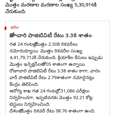
మొత్తం మరణాల మరణాల సంఖ్య 5,30,916కి
కరోనా
రోజూవారి పాజిటివిటీ రేటు 3.38 శాతం
గత 24 గంటల్లో మొత్తం 2,508 రికవరీలు
నమోదయ్యాయి. మొత్తం రికవరీల సంఖ్య
4,41,79,712కి చేరుకుంది. క్రియాశీల కేసులు ఇప్పుడు
మొత్తం ఇన్ఫెక్షన్‌లలో 0.05 శాతంగా ఉన్నాయి.
రోజూవారి పాజిటివిటీ రేటు 3.38 శాతం కాగా, వారం
వారీ పాజిటివిటీ రేటు 2.79శాతంగా నమోదైనట్లు
కేంద్రం తెలిపింది.
ఆరోగ్య శాఖ గత 24 గంటల్లో 1,31,086 పరీక్షలు
నిర్వహించగా, ఇప్పటివరకు మొత్తం 92.21 కోట్ల
టెస్టులు నిర్వహించింది.
దేశంలో మొత్తం రికవరీ రేటు 98.76 శాతంగా ఉంది.