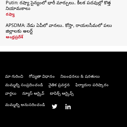
Putin: రష్యా సైన్యంలో భారీ మార్పులు.. కీలక పదవుల్లో కొత్త
నియామకాలు
రష్యా
APSDMA: నేడు ఏపీలో వానలు.. కోస్తా, రాయలసీమలో పలు
జిల్లాలకు అలర్ట్
ఆంధ్రప్రదేశ్
మా గురించి
గోప్యతా విధానం
నిబంధనలు & షరతులు
మమ్మల్ని సంప్రదించండి
నైతిక ప్రవర్తన
ఫిర్యాదుల పరిష్కారం
వార్తలు
న్యూస్ ఆర్కైవ్
టాపిక్స్ ఆర్కైవ్స్
మమ్మల్ని అనుసరించండి