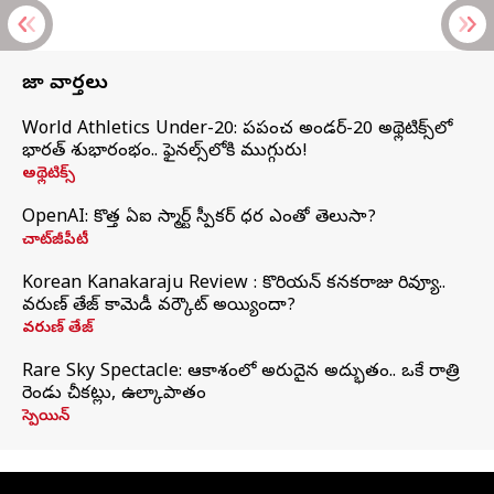
తాజా వార్తలు
World Athletics Under-20: ప్రపంచ అండర్-20 అథ్లెటిక్స్‌లో
భారత్‌ శుభారంభం.. ఫైనల్స్‌లోకి ముగ్గురు!
అథ్లెటిక్స్
OpenAI: కొత్త ఏఐ స్మార్ట్ స్పీకర్ ధర ఎంతో తెలుసా?
చాట్‌జీపీటీ
Korean Kanakaraju Review : కొరియన్ కనకరాజు రివ్యూ..
వరుణ్ తేజ్ కామెడీ వర్కౌట్ అయ్యిందా?
వరుణ్ తేజ్
Rare Sky Spectacle: ఆకాశంలో అరుదైన అద్భుతం.. ఒకే రాత్రి
రెండు చీకట్లు, ఉల్కాపాతం
స్పెయిన్