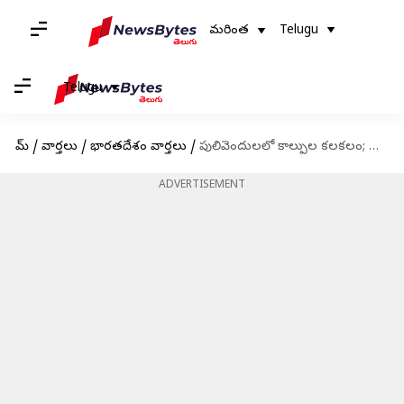
మరింత
Telugu
Telugu
హోమ్
/
వార్తలు
/
భారతదేశం వార్తలు
/
పులివెందులలో కాల్పుల కలకలం; తుపాకీతో ఇద్దరిని కాల్చిన భరత్ యాదవ్
ADVERTISEMENT