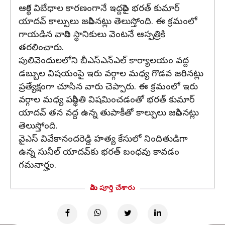
ఆర్థిక విబేధాల కారణంగానే ఇద్దరిపై భరత్ కుమార్
యాదవ్ కాల్పులు జరిపినట్లు తెలుస్తోంది. ఈ క్రమంలో
గాయడిన వారిని స్థానికులు వెంటనే ఆస్పత్రికి
తరలించారు.
పులివెందులలోని బీఎస్ఎన్ఎల్ కార్యాలయం వద్ద
డబ్బుల విషయంపై ఇరు వర్గాల మధ్య గొడవ జరిగినట్లు
ప్రత్యేక్షంగా చూసిన వారు చెప్పారు. ఈ క్రమంలో ఇరు
వర్గాల మధ్య పరిస్థితి విషమించడంతో భరత్ కుమార్
యాదవ్ తన వద్ద ఉన్న తుపాకీతో కాల్పులు జరిపినట్లు
తెలుస్తోంది.
వైఎస్ వివేకానందరెడ్డి హత్య కేసులో నిందితుడిగా
ఉన్న సునీల్ యాదవ్‌కు భరత్ బంధవు కావడం
గమనార్హం.
మీరు పూర్తి చేశారు