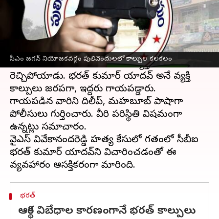
వ్రాసిన వారు
Mar 28, 2023
03:44 pm
Stalin
ఈ వార్తాకథనం ఏంటి
ఆంధ్రప్రదేశ్
ముఖ్యమంత్రి వైఎస్ జగన్ నియోజకవర్గం
సీఎం జగన్ నియోజకవర్గం పులివెందులలో కాల్పుల కలకలం
పులివెందుల
లో మంగళవారం ఓ వ్యక్తి తుపాకీతో
రెచ్చిపోయాడు. భరత్ కుమార్ యాదవ్ అనే వ్యక్తి
కాల్పులు జరపగా, ఇద్దరు గాయపడ్డారు.
గాయపడిన వారిని దిలీప్, మహబూబ్ పాషాగా
పోలీసులు గుర్తించారు. వీరి పరిస్థితి విషమంగా
ఉన్నట్లు సమాచారం.
వైఎస్ వివేకానందరెడ్డి హత్య కేసులో గతంలో సీబీఐ
భరత్ కుమార్ యాదవ్‌ని విచారించడంతో ఈ
భరత్
ఆర్థిక విబేధాల కారణంగానే భరత్ కాల్పులు