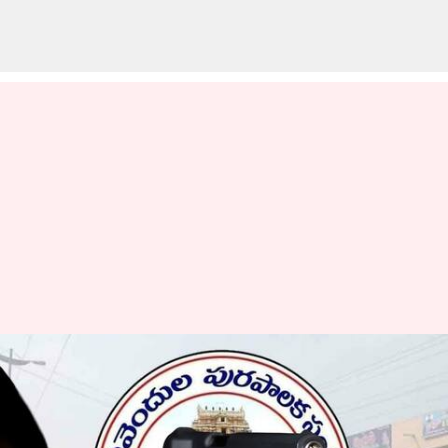
పులివెందులలో కాల్పుల కలకలం;
తుపాకీతో ఇద్దరిని కాల్చిన భరత్
యాదవ్